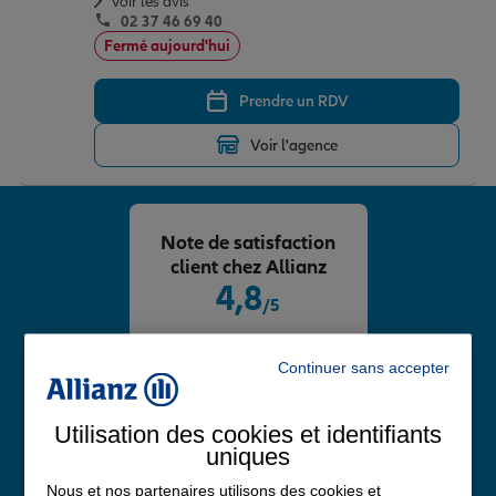
Voir les avis
02 37 46 69 40
Fermé aujourd'hui
Prendre un RDV
Voir l'agence
Note de satisfaction
client chez Allianz
4,8
/5
Note de 4.8 sur 5
Avis Google
Continuer sans accepter
Utilisation des cookies et identifiants
uniques
Nous et nos partenaires utilisons des cookies et