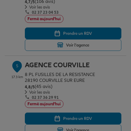
(106 avis)
Note de 4.7 sur 5
4,7
/5
Voir les avis
02 37 23 04 53
Fermé aujourd'hui
Prendre un RDV
Voir l'agence
AGENCE COURVILLE
5
8 PL FUSILLES DE LA RESISTANCE
17.3 km
28190 COURVILLE SUR EURE
(45 avis)
Note de 4.8 sur 5
4,8
/5
Voir les avis
02 37 36 29 91
Fermé aujourd'hui
Prendre un RDV
Voir l'agence