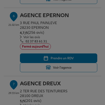
AGENCE EPERNON
6
3 RUE PAUL PAINLEVE
21.02 km
28230 EPERNON
(256 avis)
Note de 4.7 sur 5
4,7
/5
Voir les avis
02 37 83 61 31
Fermé aujourd'hui
Prendre un RDV
Voir l'agence
AGENCE DREUX
7
2 TER RUE DES TEINTURIERS
29.33 km
28100 DREUX
(201 avis)
Note de 5 sur 5
5
/5