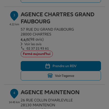
AGENCE CHARTRES GRAND
3
Garantie des accidents de la vie
FAUBOURG
4.22 km
57 RUE DU GRAND FAUBOURG
Assurance scolaire
28000 CHARTRES
(98 avis)
Note de 4.6 sur 5
4,6
/5
Voir les avis
02 37 21 93 61
Protection juridique
Fermé aujourd'hui
Prendre un RDV
Retraite
Voir l'agence
Tous nos devis d'assurance
AGENCE MAINTENON
4
26 RUE COLLIN D'HARLEVILLE
14.45 km
28130 MAINTENON