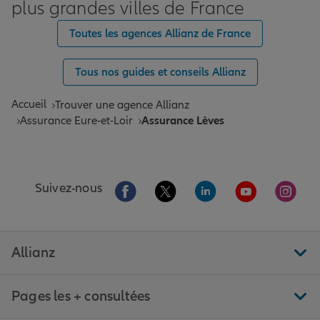
plus grandes villes de France
Toutes les agences Allianz de France
Tous nos guides et conseils Allianz
Accueil
Trouver une agence Allianz
Assurance Eure-et-Loir
Assurance Lèves
Aller sur la page Facebook de Allianz
Aller sur la page Twitter de All
Aller sur la page Linke
Aller sur la pa
Aller 
Suivez-nous
Allianz
Pages les + consultées