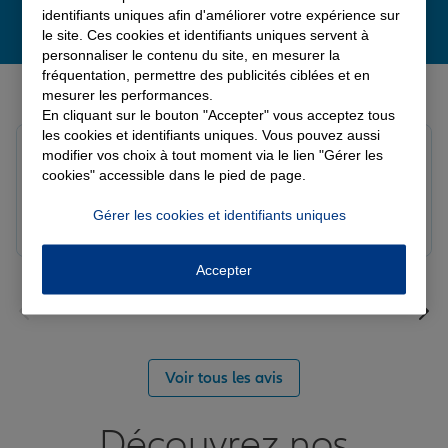
identifiants uniques afin d'améliorer votre expérience sur
le site. Ces cookies et identifiants uniques servent à
personnaliser le contenu du site, en mesurer la
fréquentation, permettre des publicités ciblées et en
Derniers avis de nos agences Allianz
mesurer les performances.
En cliquant sur le bouton "Accepter" vous acceptez tous
les cookies et identifiants uniques. Vous pouvez aussi
Louis M.
modifier vos choix à tout moment via le lien "Gérer les
Note de 5 sur 5
cookies" accessible dans le pied de page.
Le 08/08/2026 - Agence PAVILLY
Bon suivi de mon sinistre, merci
Gérer les cookies et identifiants uniques
Accepter
Voir tous les avis
Découvrez nos