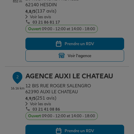
832 m
Épargne & retraite
Assurance emprunteur
Prévoyance et dépendance
Protection de la famille
62140 HESDIN
(137 avis)
Note de 4.8 sur 5
4,8
/5
Voir les avis
03 21 86 81 17
Vos projets
Assurance animal de compagnie
Protection juridique
Plan épargne retraite
Ouvert
09:00 - 12:00 et 14:00 - 18:00
Prendre un RDV
Conseil assurance
Assurance vie
Partir en vacances
Voir l'agence
Outre-mer
Placements financiers
Déménager
AGENCE AUXI LE CHATEAU
2
12 BIS RUE ROGER SALENGRO
16.16 km
Professionnels
Investissements immobiliers
Changer de voiture
Assurance auto
62390 AUXI LE CHATEAU
(251 avis)
Note de 4.9 sur 5
4,9
/5
Voir les avis
03 21 41 08 86
Allianz en France
Transmission
Départ à la retraite
Assurance habitation
Ouvert
09:00 - 12:00 et 14:00 - 18:00
Prendre un RDV
Préparer l’avenir
Le Pack Famille