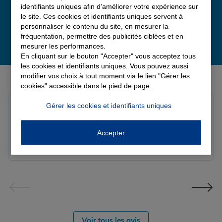
identifiants uniques afin d'améliorer votre expérience sur
le site. Ces cookies et identifiants uniques servent à
personnaliser le contenu du site, en mesurer la
fréquentation, permettre des publicités ciblées et en
mesurer les performances.
En cliquant sur le bouton "Accepter" vous acceptez tous
les cookies et identifiants uniques. Vous pouvez aussi
Derniers avis de nos agences Allianz
modifier vos choix à tout moment via le lien "Gérer les
cookies" accessible dans le pied de page.
Gérer les cookies et identifiants uniques
louna p.
Note de 5 sur 5
Le 06/08/2026 - Agence SOURDEVAL
Accepter
Voir tous les avis