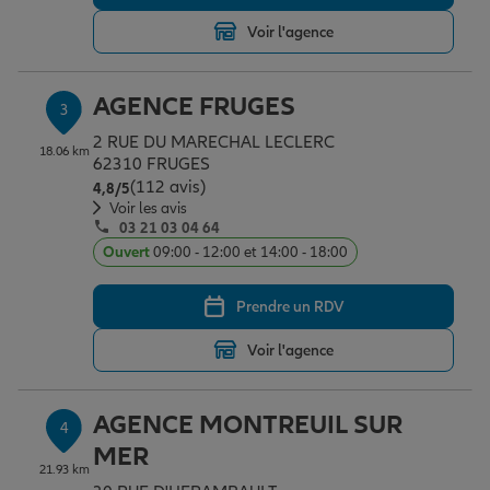
Voir l'agence
Garantie des accidents de la vie
AGENCE FRUGES
3
2 RUE DU MARECHAL LECLERC
Assurance scolaire
18.06 km
62310 FRUGES
(112 avis)
Note de 4.8 sur 5
4,8
/5
Voir les avis
03 21 03 04 64
Protection juridique
Ouvert
09:00 - 12:00 et 14:00 - 18:00
Prendre un RDV
Retraite
Voir l'agence
Tous nos devis d'assurance
AGENCE MONTREUIL SUR
4
MER
21.93 km