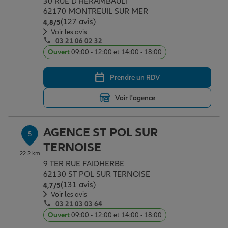
30 RUE D'HERAMBAULT
62170 MONTREUIL SUR MER
(127 avis)
Note de 4.8 sur 5
4,8
/5
Voir les avis
03 21 06 02 32
Ouvert
09:00 - 12:00 et 14:00 - 18:00
Prendre un RDV
Voir l'agence
AGENCE ST POL SUR
5
TERNOISE
22.2 km
9 TER RUE FAIDHERBE
62130 ST POL SUR TERNOISE
(131 avis)
Note de 4.7 sur 5
4,7
/5
Voir les avis
03 21 03 03 64
Ouvert
09:00 - 12:00 et 14:00 - 18:00