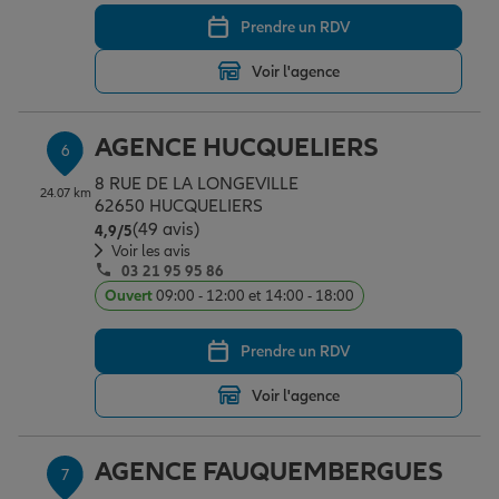
Prendre un RDV
Voir l'agence
AGENCE HUCQUELIERS
6
8 RUE DE LA LONGEVILLE
24.07 km
62650 HUCQUELIERS
(49 avis)
Note de 4.9 sur 5
4,9
/5
Voir les avis
03 21 95 95 86
Ouvert
09:00 - 12:00 et 14:00 - 18:00
Prendre un RDV
Voir l'agence
AGENCE FAUQUEMBERGUES
7