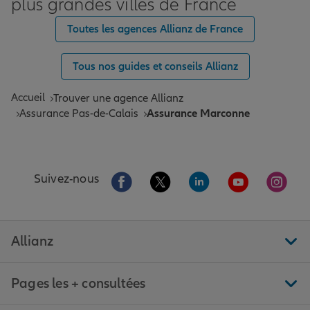
plus grandes villes de France
Toutes les agences Allianz de France
Tous nos guides et conseils Allianz
Accueil
Trouver une agence Allianz
Assurance Pas-de-Calais
Assurance Marconne
Aller sur la page Facebook de Allianz
Aller sur la page Twitter de All
Aller sur la page Linke
Aller sur la pa
Aller 
Suivez-nous
Allianz
Pages les + consultées