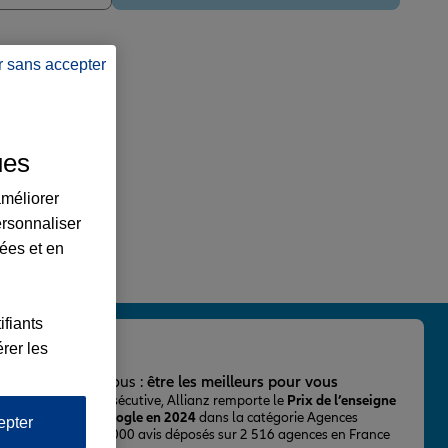
r sans accepter
ues
améliorer
ersonnaliser
lées et en
ifiants
rer les
important pour nous :
être les meilleurs pour vous
ur la 2ème fois consécutive, Allianz remporte le
Prix de l’enseigne
 mieux notée sur Google en 2024
dans la catégorie Agences
epter
Assurance, avec 43 000 avis déposés sur 2 516 agences en France