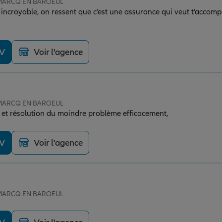
e MARCQ EN BAROEUL
t incroyable, on ressent que c’est une assurance qui veut t’accom
DV
Voir l'agence
e MARCQ EN BAROEUL
et résolution du moindre problème efficacement,
DV
Voir l'agence
e MARCQ EN BAROEUL