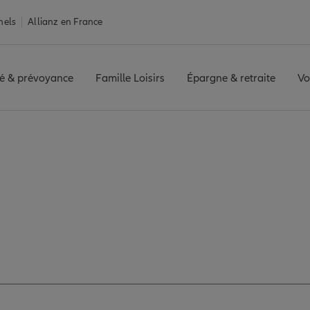
nels
Allianz en France
é & prévoyance
Famille Loisirs
Épargne & retraite
Vo
ARCQ EN BAROEUL
Avis agence MARCQ EN BAROEUL
avis de l'agence M