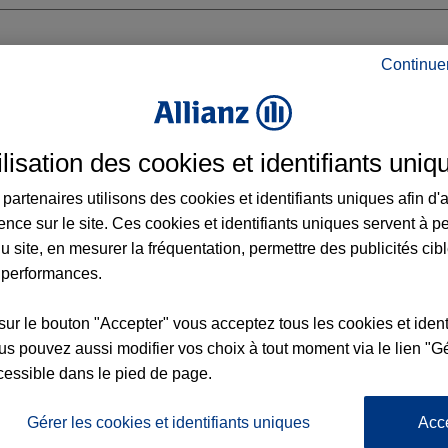
Continue
Q EN BAROEUL
ilisation des cookies et identifiants uniq
DE
BAROEUL
partenaires utilisons des cookies et identifiants uniques afin d'
ence sur le site. Ces cookies et identifiants uniques servent à p
u site, en mesurer la fréquentation, permettre des publicités cib
 performances.
Voir l'agence
sur le bouton "Accepter" vous acceptez tous les cookies et ident
s pouvez aussi modifier vos choix à tout moment via le lien "Gé
cessible dans le pied de page.
L'
Po
ence MARCQ EN BAROEUL
la
Gérer les cookies et identifiants uniques
Acc
213
d’