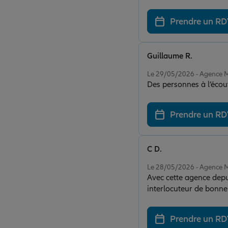
Prendre un R
Guillaume R.
Note de 5 sur 5
Le 29/05/2026 - Agenc
Des personnes à l’écout
Prendre un R
C D.
Note de 5 sur 5
Le 28/05/2026 - Agenc
Avec cette agence depu
interlocuteur de bonne 
toute l'équipe est très
Prendre un R