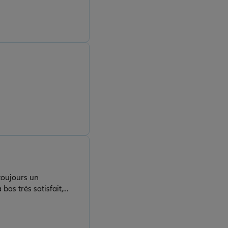
toujours un
bas très satisfait,
ents difficiles....je
e non rien a voir avec la concurrence. Profitez en!