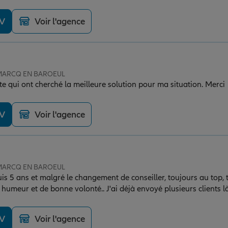
DV
Voir l'agence
e MARCQ EN BAROEUL
e qui ont cherché la meilleure solution pour ma situation. Merci
DV
Voir l'agence
e MARCQ EN BAROEUL
is 5 ans et malgré le changement de conseiller, toujours au top, 
humeur et de bonne volonté.. J'ai déjà envoyé plusieurs clients là 
 efficace très réactive avec moi de A a Z toujours même dans les mom
recommande a 100% tarifs rapport qualité prix et humanism
DV
Voir l'agence