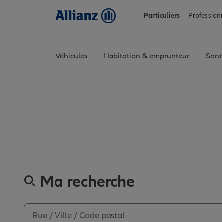
Particuliers
Profession
Véhicules
Habitation & emprunteur
Sant
Accueil
Trouver une agence Allianz
Nord
Marcq-en-Barœul
M
Découvrez les 
Ma recherche