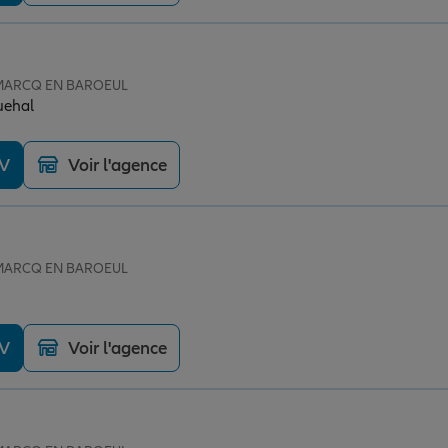
e MARCQ EN BAROEUL
op Wasquehal
DV
Voir l'agence
e MARCQ EN BAROEUL
DV
Voir l'agence