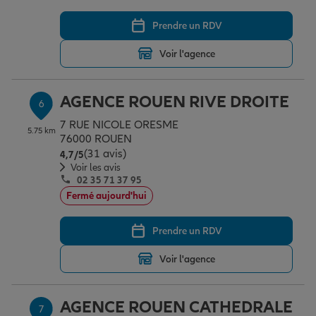
Prendre un RDV
Voir l'agence
AGENCE ROUEN RIVE DROITE
6
7 RUE NICOLE ORESME
5.75 km
76000 ROUEN
(31 avis)
Note de 4.7 sur 5
4,7
/5
Voir les avis
02 35 71 37 95
Fermé aujourd'hui
Prendre un RDV
Voir l'agence
AGENCE ROUEN CATHEDRALE
7