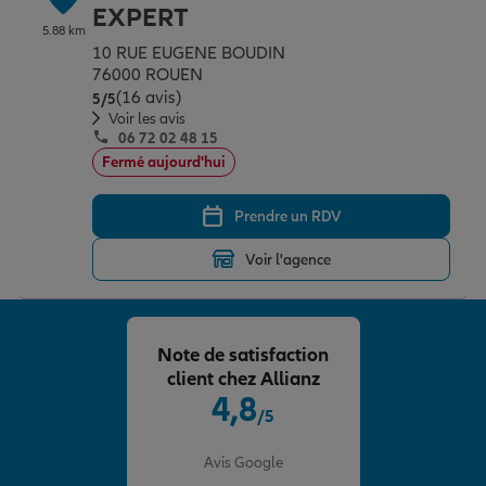
EXPERT
5.88 km
10 RUE EUGENE BOUDIN
76000 ROUEN
(16 avis)
Note de 5 sur 5
5
/5
Voir les avis
06 72 02 48 15
Fermé aujourd'hui
Prendre un RDV
Voir l'agence
Note de satisfaction
client chez Allianz
4,8
/5
Note de 4.8 sur 5
Avis Google