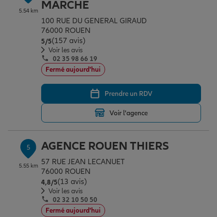
MARCHE
5.54 km
100 RUE DU GENERAL GIRAUD
76000 ROUEN
(157 avis)
Note de 5 sur 5
5
/5
Voir les avis
02 35 98 66 19
Fermé aujourd'hui
Prendre un RDV
Voir l'agence
AGENCE ROUEN THIERS
5
57 RUE JEAN LECANUET
5.55 km
76000 ROUEN
(13 avis)
Note de 4.8 sur 5
4,8
/5
Voir les avis
02 32 10 50 50
Fermé aujourd'hui