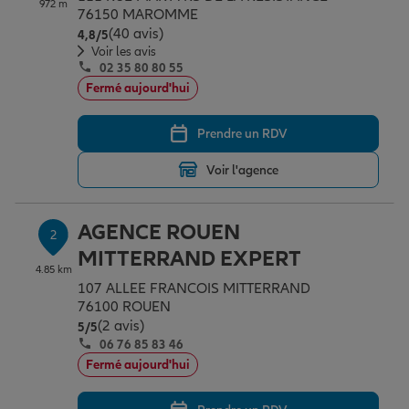
972 m
Épargne & retraite
Assurance emprunteur
Prévoyance et dépendance
Protection de la famille
76150 MAROMME
(40 avis)
Note de 4.8 sur 5
4,8
/5
Voir les avis
02 35 80 80 55
Vos projets
Assurance animal de compagnie
Protection juridique
Plan épargne retraite
Fermé aujourd'hui
Prendre un RDV
Conseil assurance
Assurance vie
Partir en vacances
Voir l'agence
Outre-mer
Placements financiers
Déménager
AGENCE ROUEN
2
MITTERRAND EXPERT
4.85 km
Professionnels
Investissements immobiliers
Changer de voiture
Assurance auto
107 ALLEE FRANCOIS MITTERRAND
76100 ROUEN
(2 avis)
Note de 5 sur 5
5
/5
Allianz en France
Transmission
Départ à la retraite
Assurance habitation
06 76 85 83 46
Fermé aujourd'hui
Préparer l’avenir
Le Pack Famille