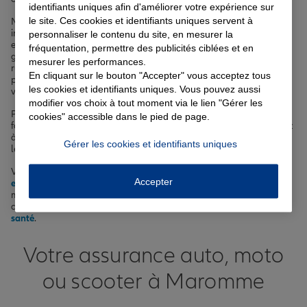
identifiants uniques afin d'améliorer votre expérience sur
le site. Ces cookies et identifiants uniques servent à
Maromme, avec ses près de 11 000 habitants, son patrimoine
industriel remarquable comme l'ancienne Usine Brossette et ses
personnaliser le contenu du site, en mesurer la
espaces verts tels que le Parc Signa, bénéficie d'une situation
fréquentation, permettre des publicités ciblées et en
géographique avantageuse. Que vous empruntiez régulièrement la
mesurer les performances.
rue des Martyrs de la Résistance ou la rue Louis Pasteur, nous
En cliquant sur le bouton "Accepter" vous acceptez tous
pouvons vous accompagner avec des solutions sur-mesure pour
les cookies et identifiants uniques. Vous pouvez aussi
votre
assurance à Maromme
.
modifier vos choix à tout moment via le lien "Gérer les
Pour votre
assurance auto à Maromme
, nous vous proposons des
cookies" accessible dans le pied de page.
formules adaptées à vos besoins et à votre budget. Si vous cherchez
à assurer votre logement, notre
assurance habitation
vous offrira
Gérer les cookies et identifiants uniques
les garanties essentielles pour protéger vos biens.
Vous avez un projet immobilier à Maromme ? Notre
assurance
Accepter
emprunteur
vous permettra de sécuriser votre prêt dans les
meilleures conditions. Enfin, pour prendre soin de votre santé et de
celle de vos proches, découvrez nos solutions de
complémentaire
santé
.
Votre assurance auto, moto
ou scooter à Maromme