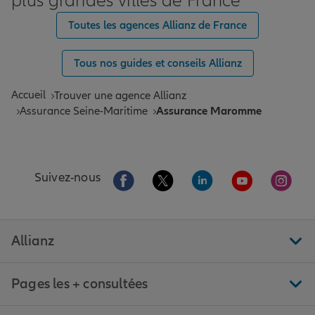
plus grandes villes de France
Toutes les agences Allianz de France
Tous nos guides et conseils Allianz
Accueil
Trouver une agence Allianz
Assurance Seine-Maritime
Assurance Maromme
Aller sur la page Facebook de Allianz
Aller sur la page Twitter de All
Aller sur la page Linke
Aller sur la pa
Aller 
Suivez-nous
Allianz
Pages les + consultées