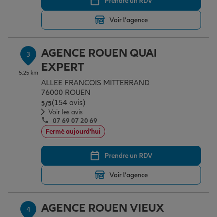
Prendre un RDV
Voir l'agence
Garantie des accidents de la vie
AGENCE ROUEN QUAI
3
EXPERT
Assurance scolaire
5.25 km
ALLEE FRANCOIS MITTERRAND
76000 ROUEN
Protection juridique
(154 avis)
Note de 5 sur 5
5
/5
Voir les avis
07 69 07 20 69
Fermé aujourd'hui
Retraite
Prendre un RDV
Tous nos devis d'assurance
Voir l'agence
AGENCE ROUEN VIEUX
4