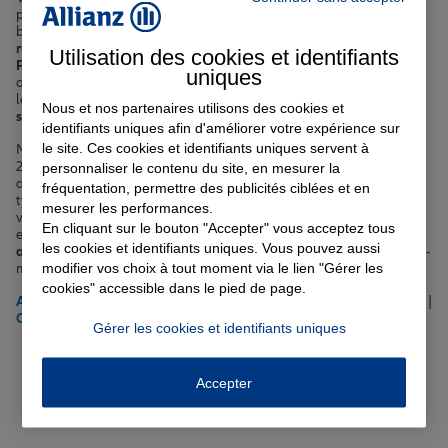
proposons une large gamme de solutions pour répondre à tous vos
besoins. Que vous habitiez près de la
rue de la République
ou de la
rue Sainte-Barbe
, au cœur du
quartier du Panier
ou vers
le Vieux-
Utilisation des cookies et identifiants
Port
, nous sommes là pour vous accompagner. Notre équipe
uniques
d'
agents
expérimentés est à votre écoute pour vous aider à choisir
les meilleures garanties pour votre
assurance auto
,
habitation
,
Nous et nos partenaires utilisons des cookies et
santé
,
vie
,
scolaire
ou
emprunteur
.
identifiants uniques afin d'améliorer votre expérience sur
le site. Ces cookies et identifiants uniques servent à
Marseille 2ème, c'est le cœur battant de la cité phocéenne avec ses
25 000 habitants. Entre
le Vieux-Port
et
la Joliette
, ce quartier
personnaliser le contenu du site, en mesurer la
dynamique offre un cadre de vie unique, avec son architecture
fréquentation, permettre des publicités ciblées et en
typique, ses ruelles animées et sa vie culturelle foisonnante. Mais la
mesurer les performances.
vie urbaine comporte aussi des risques spécifiques. C'est pourquoi il
En cliquant sur le bouton "Accepter" vous acceptez tous
est essentiel de bien s'assurer, que ce soit pour votre
voiture
, votre
les cookies et identifiants uniques. Vous pouvez aussi
appartement
ou votre
santé
. Nous vous proposons des contrats sur-
modifier vos choix à tout moment via le lien "Gérer les
mesure, adaptés à votre situation et à votre budget.
cookies" accessible dans le pied de page.
Assurance auto
|
Assurance habitation
|
Assurance prêt immobilier
|
Complémentaire santé
Gérer les cookies et identifiants uniques
Votre assurance auto, moto
Accepter
ou scooter à Marseille 2ème