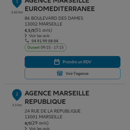
AGENCE MARSEILLE
1
Épargne & retraite
Assurance emprunteur
Prévoyance et dépendance
Protection de la famille
EUROMEDITERRANEE
2.62 km
86 BOULEVARD DES DAMES
13002 MARSEILLE
Vos projets
Assurance animal de compagnie
Protection juridique
Plan épargne retraite
(51 avis)
Note de 4.5 sur 5
4,5
/5
Voir les avis
04 91 99 08 04
Conseil assurance
Assurance vie
Partir en vacances
Ouvert
09:15 - 17:15
Prendre un RDV
Outre-mer
Placements financiers
Déménager
Voir l'agence
Professionnels
Investissements immobiliers
Changer de voiture
Assurance auto
AGENCE MARSEILLE
2
REPUBLIQUE
3.3 km
Allianz en France
Transmission
Départ à la retraite
Assurance habitation
24 RUE DE LA REPUBLIQUE
13001 MARSEILLE
(29 avis)
Note de 4 sur 5
4
/5
Préparer l’avenir
Le Pack Famille
Voir les avis