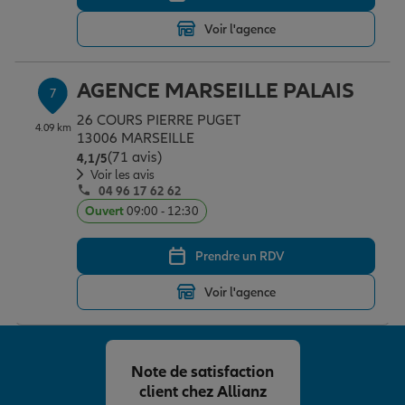
Voir l'agence
AGENCE MARSEILLE PALAIS
7
26 COURS PIERRE PUGET
4.09 km
13006 MARSEILLE
(71 avis)
Note de 4.1 sur 5
4,1
/5
Voir les avis
04 96 17 62 62
Ouvert
09:00 - 12:30
Prendre un RDV
Voir l'agence
Note de satisfaction
client chez Allianz