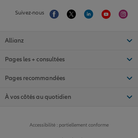
Aller sur la page Facebook de Allianz
Aller sur la page Twitter de All
Aller sur la page Linke
Aller sur la pa
Aller 
Suivez-nous
Allianz
Pages les + consultées
Pages recommandées
À vos côtés au quotidien
Accessibilité : partiellement conforme