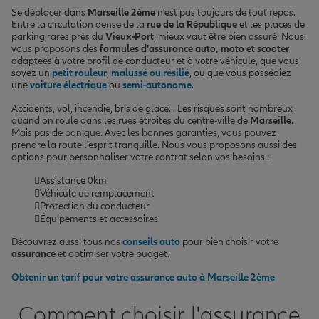
Se déplacer dans
Marseille 2ème
n'est pas toujours de tout repos.
Entre la circulation dense de la
rue de la République
et les places de
parking rares près du
Vieux-Port
, mieux vaut être bien assuré. Nous
vous proposons des
formules d'assurance auto, moto et scooter
adaptées à votre profil de conducteur et à votre véhicule, que vous
soyez un
petit rouleur
,
malussé ou résilié
, ou que vous possédiez
une
voiture électrique
ou
semi-autonome
.
Accidents, vol, incendie, bris de glace... Les risques sont nombreux
quand on roule dans les rues étroites du centre-ville de
Marseille
.
Mais pas de panique. Avec les bonnes garanties, vous pouvez
prendre la route l'esprit tranquille. Nous vous proposons aussi des
options pour personnaliser votre contrat selon vos besoins :
Assistance 0km
Véhicule de remplacement
Protection du conducteur
Équipements et accessoires
Découvrez aussi tous nos
conseils auto
pour bien choisir votre
assurance
et optimiser votre budget.
Obtenir un tarif pour votre assurance auto à Marseille 2ème
Comment choisir l'assurance