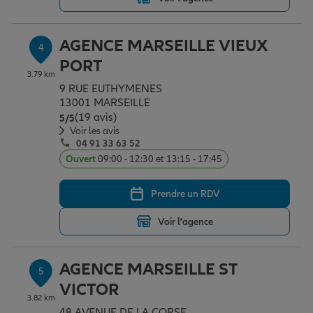
AGENCE MARSEILLE VIEUX
4
PORT
3.79 km
9 RUE EUTHYMENES
13001 MARSEILLE
(19 avis)
Note de 5 sur 5
5
/5
Voir les avis
04 91 33 63 52
Ouvert
09:00 - 12:30 et 13:15 - 17:45
Prendre un RDV
Voir l'agence
AGENCE MARSEILLE ST
5
VICTOR
3.82 km
48 AVENUE DE LA CORSE