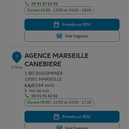
04 91 87 02 90
Ouvert
10:00 - 13:00 et 14:00 - 18:00
Garantie des accidents de la vie
Prendre un RDV
Voir l'agence
Assurance scolaire
AGENCE MARSEILLE
3
Protection juridique
CANEBIERE
3.74 km
1 BD DUGOMMIER
13001 MARSEILLE
Retraite
(164 avis)
Note de 4.8 sur 5
4,8
/5
Voir les avis
04 91 91 42 02
Tous nos devis d'assurance
Ouvert
09:00 - 12:00 et 14:00 - 17:30
Prendre un RDV
Voir l'agence