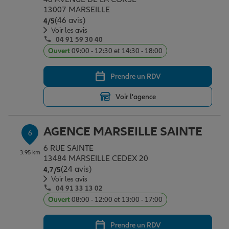
13007 MARSEILLE
(46 avis)
Note de 4 sur 5
4
/5
Voir les avis
04 91 59 30 40
Ouvert
09:00 - 12:30 et 14:30 - 18:00
Prendre un RDV
Voir l'agence
AGENCE MARSEILLE SAINTE
6
6 RUE SAINTE
3.95 km
13484 MARSEILLE CEDEX 20
(24 avis)
Note de 4.7 sur 5
4,7
/5
Voir les avis
04 91 33 13 02
Ouvert
08:00 - 12:00 et 13:00 - 17:00
Prendre un RDV