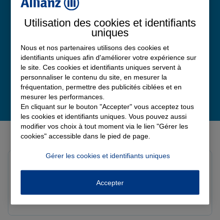
4,8
/5
Note de 4.8 sur 5
Utilisation des cookies et identifiants
Avis Google
uniques
Nous et nos partenaires utilisons des cookies et
identifiants uniques afin d'améliorer votre expérience sur
le site. Ces cookies et identifiants uniques servent à
personnaliser le contenu du site, en mesurer la
fréquentation, permettre des publicités ciblées et en
mesurer les performances.
En cliquant sur le bouton "Accepter" vous acceptez tous
les cookies et identifiants uniques. Vous pouvez aussi
modifier vos choix à tout moment via le lien "Gérer les
Derniers avis de nos agences Allianz
cookies" accessible dans le pied de page.
Gérer les cookies et identifiants uniques
Louis M.
Note de 5 sur 5
Le 08/08/2026 - Agence PAVILLY
Accepter
Bon suivi de mon sinistre, merci