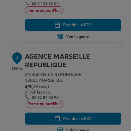
04 91 91 42 02
Fermé aujourd'hui
Garantie des accidents de la vie
Prendre un RDV
Voir l'agence
Assurance scolaire
AGENCE MARSEILLE
3
Protection juridique
REPUBLIQUE
1.59 km
24 RUE DE LA REPUBLIQUE
13001 MARSEILLE
Retraite
(29 avis)
Note de 4 sur 5
4
/5
Voir les avis
04 91 87 02 90
Tous nos devis d'assurance
Fermé aujourd'hui
Prendre un RDV
Voir l'agence