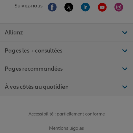
Aller sur la page Facebook de Allianz
Aller sur la page Twitter de All
Aller sur la page Linke
Aller sur la pa
Aller 
Suivez-nous
Allianz
Pages les + consultées
Pages recommandées
À vos côtés au quotidien
Accessibilité : partiellement conforme
Mentions légales