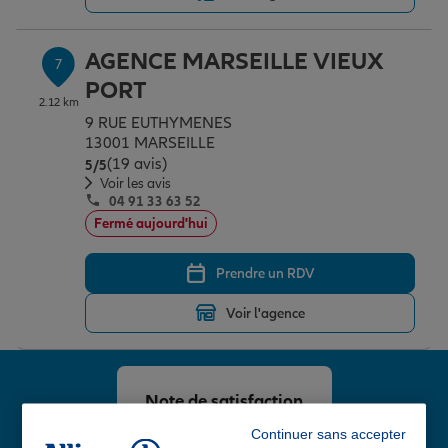
AGENCE MARSEILLE VIEUX
7
PORT
2.12 km
9 RUE EUTHYMENES
13001 MARSEILLE
(19 avis)
Note de 5 sur 5
5
/5
Voir les avis
04 91 33 63 52
Fermé aujourd'hui
Prendre un RDV
Voir l'agence
Note de satisfaction
client chez Allianz
Continuer sans accepter