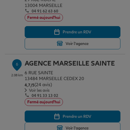
13004 MARSEILLE
04 91 62 63 60
Fermé aujourd'hui
Prendre un RDV
Voir l'agence
AGENCE MARSEILLE SAINTE
6
6 RUE SAINTE
2.08 km
13484 MARSEILLE CEDEX 20
(24 avis)
Note de 4.7 sur 5
4,7
/5
Voir les avis
04 91 33 13 02
Fermé aujourd'hui
Prendre un RDV
Voir l'agence