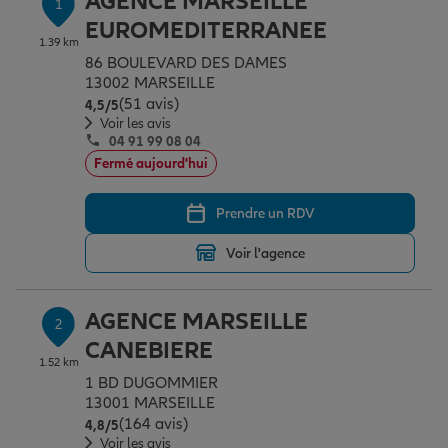
AGENCE MARSEILLE
1
Épargne & retraite
Assurance emprunteur
Prévoyance et dépendance
Protection de la famille
EUROMEDITERRANEE
1.39 km
86 BOULEVARD DES DAMES
13002 MARSEILLE
Vos projets
Assurance animal de compagnie
Protection juridique
Plan épargne retraite
(51 avis)
Note de 4.5 sur 5
4,5
/5
Voir les avis
04 91 99 08 04
Conseil assurance
Assurance vie
Partir en vacances
Fermé aujourd'hui
Prendre un RDV
Outre-mer
Placements financiers
Déménager
Voir l'agence
Professionnels
Investissements immobiliers
Changer de voiture
Assurance auto
AGENCE MARSEILLE
2
CANEBIERE
1.52 km
Allianz en France
Transmission
Départ à la retraite
Assurance habitation
1 BD DUGOMMIER
13001 MARSEILLE
(164 avis)
Note de 4.8 sur 5
4,8
/5
Préparer l’avenir
Le Pack Famille
Voir les avis