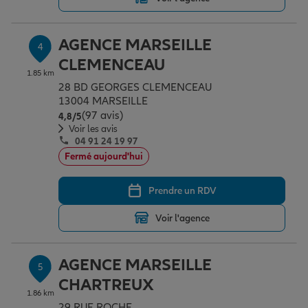
AGENCE MARSEILLE
4
CLEMENCEAU
1.85 km
28 BD GEORGES CLEMENCEAU
13004 MARSEILLE
(97 avis)
Note de 4.8 sur 5
4,8
/5
Voir les avis
04 91 24 19 97
Fermé aujourd'hui
Prendre un RDV
Voir l'agence
AGENCE MARSEILLE
5
CHARTREUX
1.86 km
29 RUE ROCHE