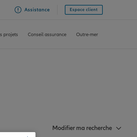
Assistance
Espace client
s projets
Conseil assurance
Outre-mer
nz à proximité de
Modifier ma recherche