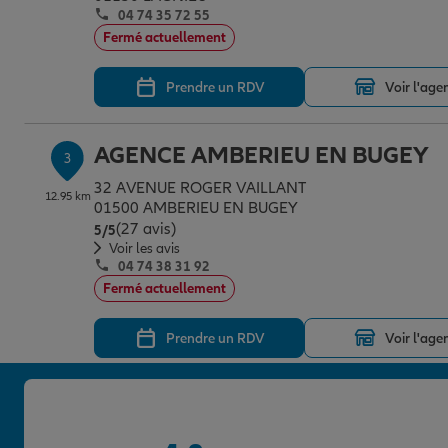
04 74 35 72 55
Fermé actuellement
Prendre un RDV
Voir l'age
AGENCE AMBERIEU EN BUGEY
3
32 AVENUE ROGER VAILLANT
12.95 km
01500 AMBERIEU EN BUGEY
(27 avis)
Note de 5 sur 5
5
/5
Voir les avis
04 74 38 31 92
Fermé actuellement
Prendre un RDV
Voir l'age
AGENCE AMBERIEU
4
58 RUE ALEXANDRE BERARD
13.02 km