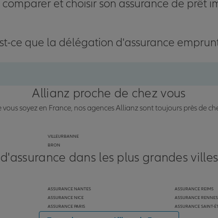
omparer et choisir son assurance de prêt i
st-ce que la délégation d'assurance emprun
Allianz proche de chez vous
vous soyez en France, nos agences Allianz sont toujours près de ch
VILLEURBANNE
BRON
 d'assurance dans les plus grandes ville
ASSURANCE NANTES
ASSURANCE REIMS
ASSURANCE NICE
ASSURANCE RENNES
ASSURANCE PARIS
ASSURANCE SAINT-É