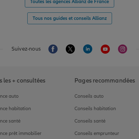
Toutes les agences Allianz de France
Tous nos guides et conseils Allianz
Aller sur la page Facebook de Allianz
Aller sur la page Twitter de Alli
Aller sur la page Linked
Aller sur la pa
Aller s
Suivez-nous
 les + consultées
Pages recommandées
nce auto
Conseils auto
nce habitation
Conseils habitation
nce santé
Conseils santé
nce prêt immobilier
Conseils emprunteur