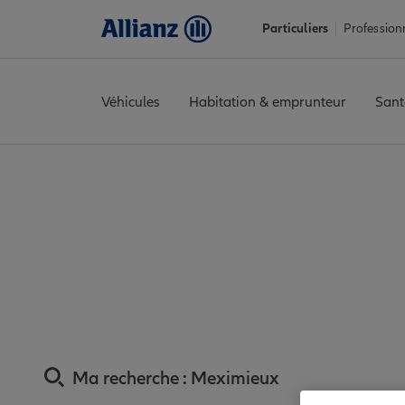
Particuliers
Profession
Véhicules
Habitation & emprunteur
Sant
Accueil
Trouver une agence Allianz
Assurance Ain
Assurance
Assurance Meximi
Ma recherche :
Meximieux