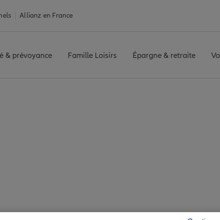
nels
Allianz en France
é & prévoyance
Famille Loisirs
Épargne & retraite
Vo
 Meximieux
eux : 7 agences Allia
Meximieux