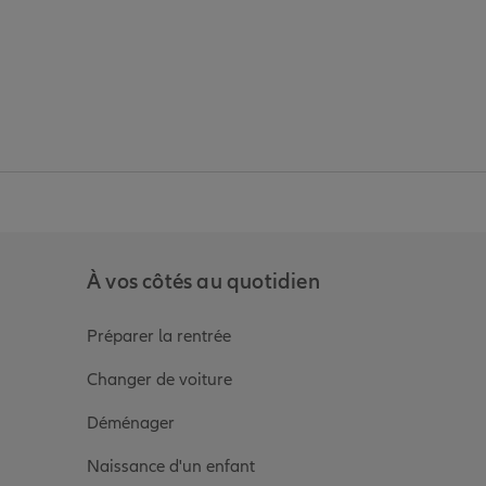
anz
in de Allianz
ge Youtube de Allianz
ur la page Instagram de Allianz
À vos côtés au quotidien
Préparer la rentrée
Changer de voiture
Déménager
Naissance d'un enfant