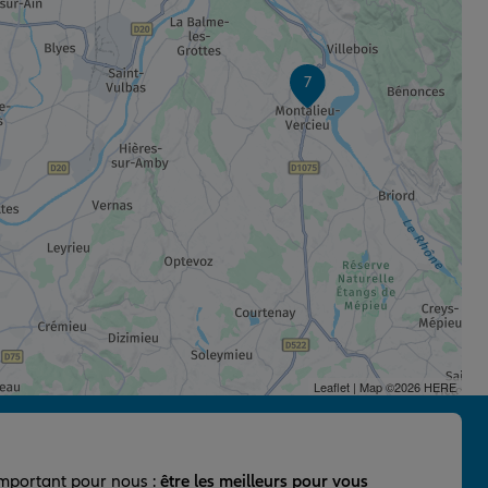
7
Leaflet
| Map ©2026
HERE
important pour nous :
être les meilleurs pour vous