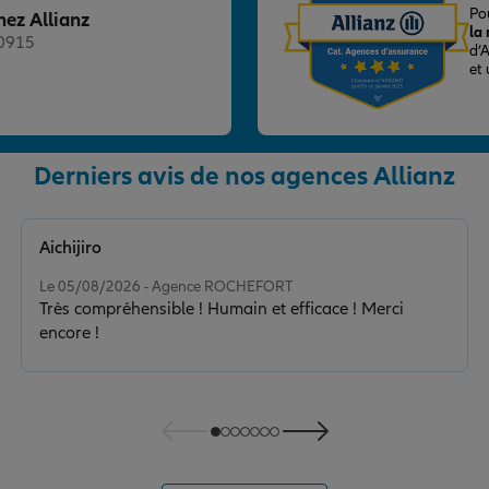
Po
hez Allianz
la
20915
d’
et
nce
Derniers avis de nos agences Allianz
Aichijiro
Note de 5 sur 5
Le 05/08/2026 - Agence ROCHEFORT
Très compréhensible ! Humain et efficace ! Merci
encore !
nce