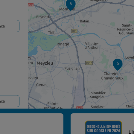
5
nce
6
nce
L'