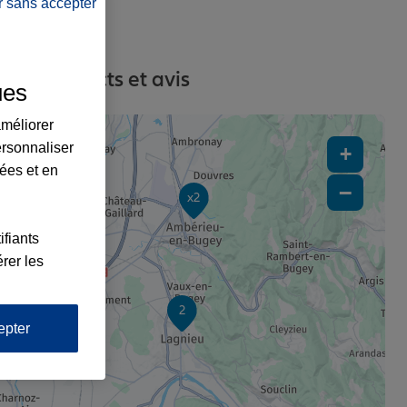
r sans accepter
es, contacts et avis
ues
améliorer
ersonnaliser
+
lées et en
−
x2
ifiants
rer les
2
epter