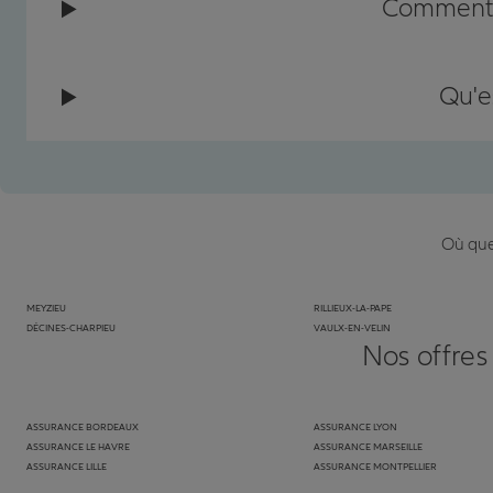
Comment c
Qu'e
Où que 
MEYZIEU
RILLIEUX-LA-PAPE
DÉCINES-CHARPIEU
VAULX-EN-VELIN
Nos offres
ASSURANCE BORDEAUX
ASSURANCE LYON
ASSURANCE LE HAVRE
ASSURANCE MARSEILLE
ASSURANCE LILLE
ASSURANCE MONTPELLIER