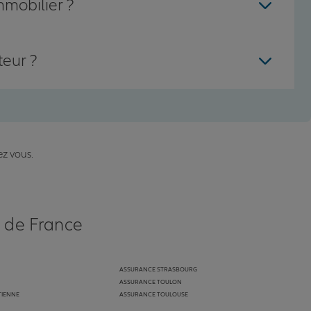
mmobilier ?
teur ?
ez vous.
s de France
ASSURANCE STRASBOURG
ASSURANCE TOULON
TIENNE
ASSURANCE TOULOUSE