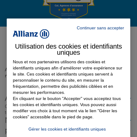
Garantie des accidents de la vie
Continuer sans accepter
Avis de l'agence Agence
MEXIMIEUX
0
Assurance scolaire
Utilisation des cookies et identifiants
Avis sur une période de 6 mois
uniques
Nous et nos partenaires utilisons des cookies et
Protection juridique
identifiants uniques afin d'améliorer votre expérience sur
Aucun avis sur votre agence n'a été retrouvé pour le
le site. Ces cookies et identifiants uniques servent à
moment
personnaliser le contenu du site, en mesurer la
fréquentation, permettre des publicités ciblées et en
Retraite
mesurer les performances.
Allianz proche de chez vous
En cliquant sur le bouton "Accepter" vous acceptez tous
les cookies et identifiants uniques. Vous pouvez aussi
Où que vous soyez en France, nos agences Allianz sont
Tous nos devis d'assurance
modifier vos choix à tout moment via le lien "Gérer les
toujours près de chez vous.
cookies" accessible dans le pied de page.
Nos offres d'assurance dans les
plus grandes villes de France
Gérer les cookies et identifiants uniques