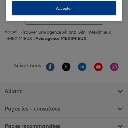
Toutes les agences Allianz de France
Accepter
Tous nos guides et conseils Allianz
Accueil
Trouver une agence Allianz
Ain
Meximieux
MEXIMIEUX
Avis agence MEXIMIEUX
Aller sur la page Facebook de Allianz
Aller sur la page Twitter de All
Aller sur la page Linke
Aller sur la pa
Aller 
Suivez-nous
Allianz
Pages les + consultées
Pages recommandées