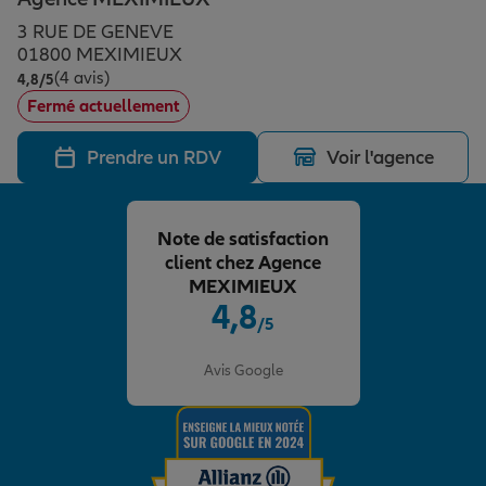
Épargne & retraite
Assurance emprunteur
Prévoyance et dépendance
Protection de la famille
3 RUE DE GENEVE
01800 MEXIMIEUX
(4 avis)
Note de 4.8 sur 5
4,8
/5
Vos projets
Assurance animal de compagnie
Protection juridique
Plan épargne retraite
Fermé actuellement
Prendre un RDV
Voir l'agence
Conseil assurance
Assurance vie
Partir en vacances
Note de satisfaction
Outre-mer
Placements financiers
Déménager
client chez Agence
MEXIMIEUX
4,8
/5
Professionnels
Investissements immobiliers
Changer de voiture
Assurance auto
Note de 4.8 sur 5
Avis Google
Allianz en France
Transmission
Départ à la retraite
Assurance habitation
Préparer l’avenir
Le Pack Famille