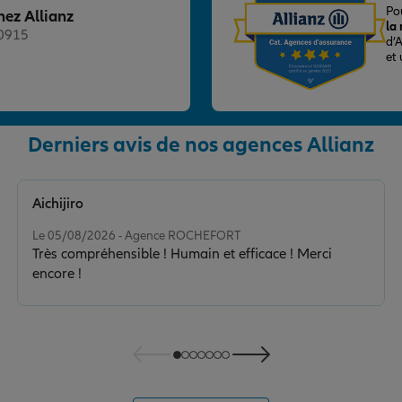
Po
hez Allianz
la
20915
d’
et
nce
Derniers avis de nos agences Allianz
Aichijiro
Note de 5 sur 5
Le 05/08/2026 - Agence ROCHEFORT
Très compréhensible ! Humain et efficace ! Merci
encore !
nce