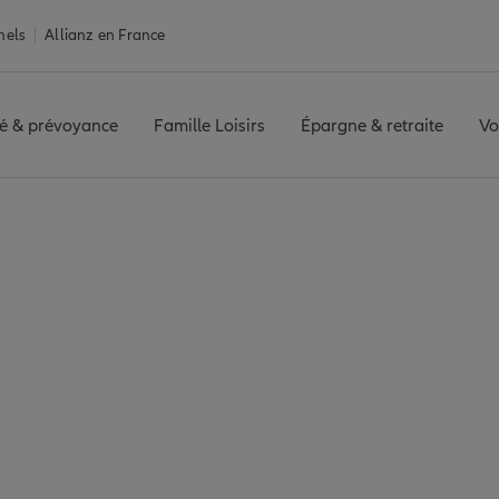
nels
Allianz en France
é & prévoyance
Famille Loisirs
Épargne & retraite
Vo
ce Saint-Priest
iest : 7 agences All
Saint-Priest