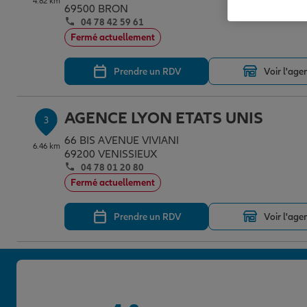
4.82 km
69500 BRON
04 78 42 59 61
Fermé actuellement
Prendre un RDV
Voir l'age
AGENCE LYON ETATS UNIS
3
66 BIS AVENUE VIVIANI
6.46 km
69200 VENISSIEUX
04 78 01 20 80
Fermé actuellement
Prendre un RDV
Voir l'age
AGENCE DECINES CHARPIEU
4
125BIS RUE DE LA REPUBLIQUE
7.03 km
69150 DECINES CHARPIEU