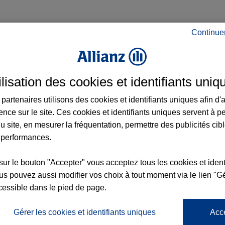
Continue
nce à Saint-Priest et aux alentours : adres
ilisation des cookies et identifiants uniq
partenaires utilisons des cookies et identifiants uniques afin d'
ence sur le site. Ces cookies et identifiants uniques servent à p
u site, en mesurer la fréquentation, permettre des publicités cib
 performances.
sur le bouton "Accepter" vous acceptez tous les cookies et ident
nce
s pouvez aussi modifier vos choix à tout moment via le lien "Gé
6
cessible dans le pied de page.
Gérer les cookies et identifiants uniques
Acc
5
2