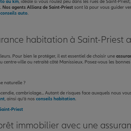
uto au km
, idéale si vous roulez peu dans les rues de Saint-Priest, 
t.
Nos agents Allianz de Saint-Priest
sont là pour vous guider ve
s
conseils auto
.
rance habitation à Saint-Priest 
urs. Pour bien le protéger, il est essentiel de choisir une
assura
du centre-ville ou retraité côté Manissieux. Posez-vous les bonnes
e naturelle ?
 incendie, cambriolage... Autant de risques face auxquels nous vou
ant
, ainsi qu'à nos
conseils habitation
.
Saint-Priest
prêt immobilier avec une assuran