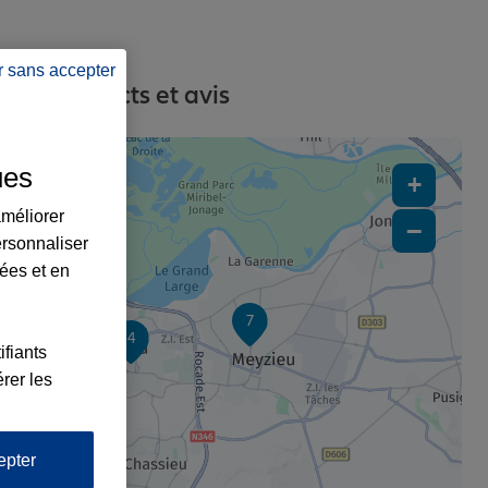
r sans accepter
ses, contacts et avis
ues
+
améliorer
−
ersonnaliser
lées et en
7
4
ifiants
rer les
epter