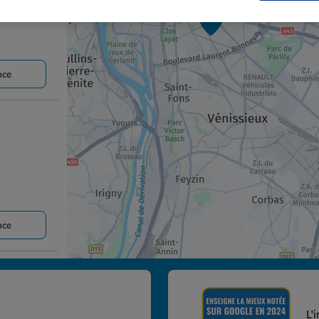
3
nce
nce
L'