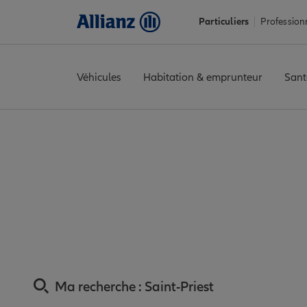
Particuliers
Profession
Véhicules
Habitation & emprunteur
Sant
Accueil
Trouver une agence Allianz
Assurance Rhône
Assuran
Assurance Saint-Pr
Ma recherche :
Saint-Priest