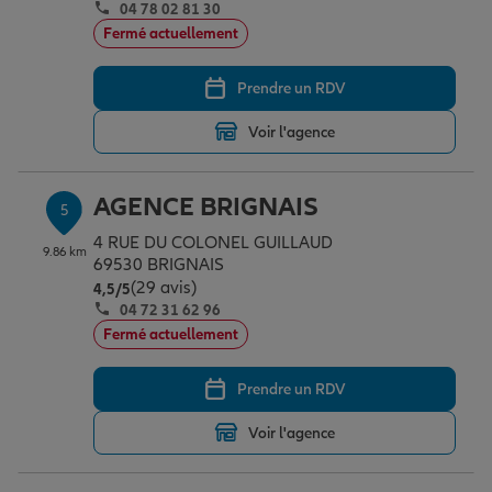
04 78 02 81 30
Fermé actuellement
Prendre un RDV
Voir l'agence
AGENCE BRIGNAIS
5
4 RUE DU COLONEL GUILLAUD
9.86 km
69530 BRIGNAIS
(29 avis)
Note de 4.5 sur 5
4,5
/5
04 72 31 62 96
Fermé actuellement
Prendre un RDV
Voir l'agence