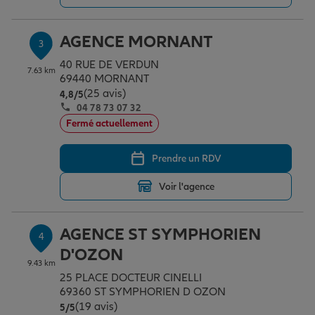
AGENCE MORNANT
3
Garantie des accidents de la vie
40 RUE DE VERDUN
7.63 km
69440 MORNANT
(25 avis)
Note de 4.8 sur 5
4,8
/5
Assurance scolaire
04 78 73 07 32
Fermé actuellement
Protection juridique
Prendre un RDV
Voir l'agence
Retraite
AGENCE ST SYMPHORIEN
4
Tous nos devis d'assurance
D'OZON
9.43 km
25 PLACE DOCTEUR CINELLI
69360 ST SYMPHORIEN D OZON
(19 avis)
Note de 5 sur 5
5
/5