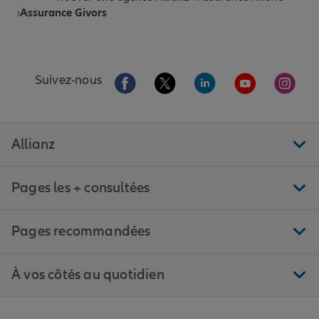
Assurance Givors
Aller sur la page Facebook de Allianz
Aller sur la page Twitter de All
Aller sur la page Linke
Aller sur la pa
Aller 
Suivez-nous
Allianz
Pages les + consultées
Pages recommandées
À vos côtés au quotidien