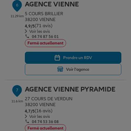
AGENCE VIENNE
6
5 COURS BRILLIER
11.29 km
38200 VIENNE
(71 avis)
Note de 4.9 sur 5
4,9
/5
Voir les avis
04 74 87 56 01
Fermé actuellement
Prendre un RDV
Voir l'agence
AGENCE VIENNE PYRAMIDE
7
27 COURS DE VERDUN
11.6 km
38200 VIENNE
(16 avis)
Note de 4.7 sur 5
4,7
/5
Voir les avis
04 74 53 36 08
Fermé actuellement