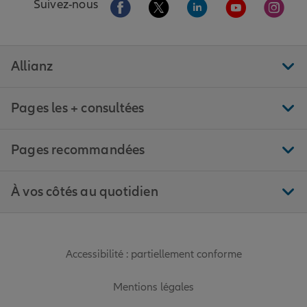
Aller sur la page Facebook de Allianz
Aller sur la page Twitter de All
Aller sur la page Linke
Aller sur la pa
Aller 
Suivez-nous
Allianz
Pages les + consultées
Pages recommandées
À vos côtés au quotidien
Accessibilité : partiellement conforme
Mentions légales