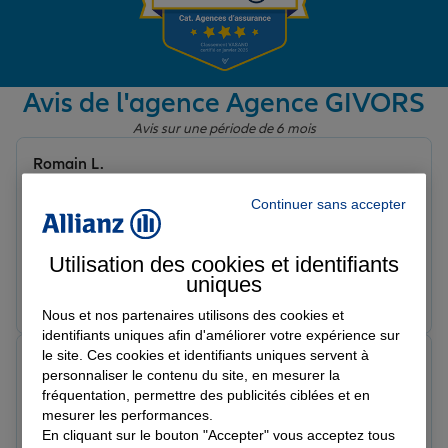
Garantie des accidents de la vie
Avis de l'agence Agence GIVORS
Avis sur une période de 6 mois
Assurance scolaire
Romain L.
Note de 5 sur 5
Le 30/06/2026 - Agence GIVORS
Continuer sans accepter
Protection juridique
Merci à Sandra de m’avoir si bien accompagné, ses
conseils ont été précieux et respectueux de mes
Utilisation des cookies et identifiants
attentes. J’ai apprécié avoir été bien accompagné dans
uniques
Retraite
des démarches qui peuvent être chronophages, merci
Prendre un RDV
Voir l'agence
pour sa gentillesse, son professionnalisme par son
Nous et nos partenaires utilisons des cookies et
suivi et sa célérité dans la gestion de mes différentes
identifiants uniques afin d'améliorer votre expérience sur
demandes.
Tous nos devis d'assurance
le site. Ces cookies et identifiants uniques servent à
Hakime S.
personnaliser le contenu du site, en mesurer la
Note de 5 sur 5
fréquentation, permettre des publicités ciblées et en
Le 26/05/2026 - Agence GIVORS
mesurer les performances.
Superbe gestion de mon dossier de la part de M
En cliquant sur le bouton "Accepter" vous acceptez tous
BETROUNI. Je recommande fortement cette agence