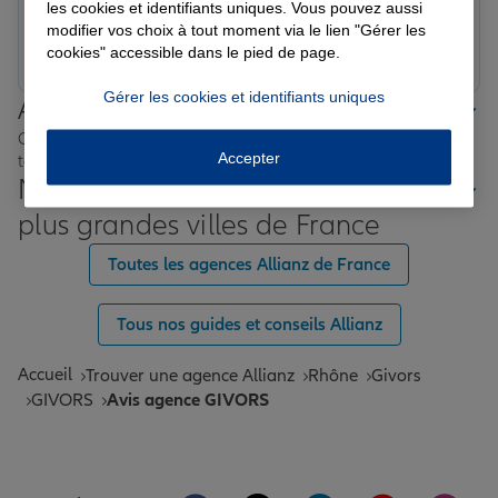
les cookies et identifiants uniques. Vous pouvez aussi
modifier vos choix à tout moment via le lien "Gérer les
Prendre un RDV
Voir l'agence
cookies" accessible dans le pied de page.
Gérer les cookies et identifiants uniques
Allianz proche de chez vous
Où que vous soyez en France, nos agences Allianz sont
Accepter
toujours près de chez vous.
Nos offres d'assurance dans les
plus grandes villes de France
Toutes les agences Allianz de France
Tous nos guides et conseils Allianz
Accueil
Trouver une agence Allianz
Rhône
Givors
GIVORS
Avis agence GIVORS