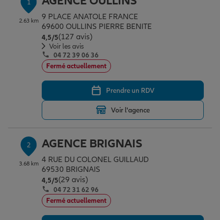
AGENCE OULLINS
1
Épargne & retraite
Assurance emprunteur
Prévoyance et dépendance
Protection de la famille
9 PLACE ANATOLE FRANCE
2.63 km
69600 OULLINS PIERRE BENITE
(127 avis)
Note de 4.5 sur 5
4,5
/5
Vos projets
Assurance animal de compagnie
Protection juridique
Plan épargne retraite
Voir les avis
04 72 39 06 36
Fermé actuellement
Conseil assurance
Assurance vie
Partir en vacances
Prendre un RDV
Voir l'agence
Outre-mer
Placements financiers
Déménager
AGENCE BRIGNAIS
2
Professionnels
Investissements immobiliers
Changer de voiture
Assurance auto
4 RUE DU COLONEL GUILLAUD
3.68 km
69530 BRIGNAIS
(29 avis)
Note de 4.5 sur 5
4,5
/5
Allianz en France
Transmission
Départ à la retraite
Assurance habitation
04 72 31 62 96
Fermé actuellement
Préparer l’avenir
Le Pack Famille