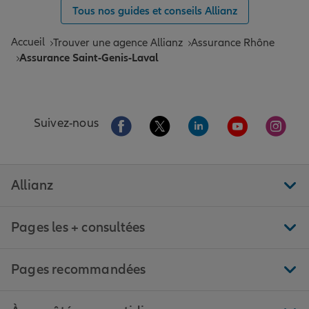
Tous nos guides et conseils Allianz
Accueil
Trouver une agence Allianz
Assurance Rhône
Assurance Saint-Genis-Laval
Aller sur la page Facebook de Allianz
Aller sur la page Twitter de All
Aller sur la page Linke
Aller sur la pa
Aller 
Suivez-nous
Allianz
Pages les + consultées
Pages recommandées