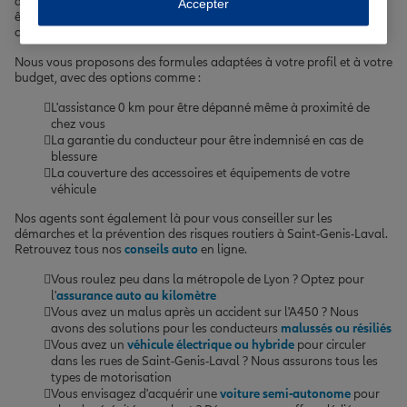
animées comme la
rue des Collonges
ou la
rue Guilloux
peuvent
Accepter
être le théâtre d'incidents. C'est pourquoi il est essentiel de bien
choisir son
assurance auto
,
moto
ou
scooter
.
Nous vous proposons des formules adaptées à votre profil et à votre
budget, avec des options comme :
L'assistance 0 km pour être dépanné même à proximité de
chez vous
La garantie du conducteur pour être indemnisé en cas de
blessure
La couverture des accessoires et équipements de votre
véhicule
Nos agents sont également là pour vous conseiller sur les
démarches et la prévention des risques routiers à Saint-Genis-Laval.
Retrouvez tous nos
conseils auto
en ligne.
Vous roulez peu dans la métropole de Lyon ? Optez pour
l'
assurance auto au kilomètre
Vous avez un malus après un accident sur l'A450 ? Nous
avons des solutions pour les conducteurs
malussés ou résiliés
Vous avez un
véhicule électrique ou hybride
pour circuler
dans les rues de Saint-Genis-Laval ? Nous assurons tous les
types de motorisation
Vous envisagez d'acquérir une
voiture semi-autonome
pour