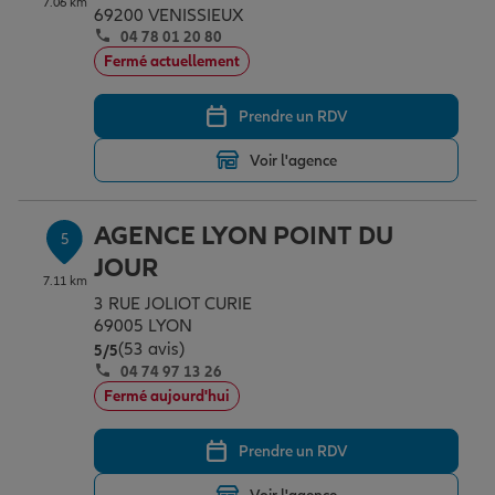
7.06 km
69200 VENISSIEUX
04 78 01 20 80
Fermé actuellement
Prendre un RDV
Voir l'agence
AGENCE LYON POINT DU
5
JOUR
7.11 km
3 RUE JOLIOT CURIE
69005 LYON
(53 avis)
Note de 5 sur 5
5
/5
04 74 97 13 26
Fermé aujourd'hui
Prendre un RDV