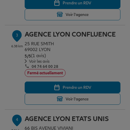
Prendre un RDV
Voir l'agence
Garantie des accidents de la vie
AGENCE LYON CONFLUENCE
3
Assurance scolaire
25 RUE SMITH
6.38 km
69002 LYON
(1 avis)
Note de 5 sur 5
5
/5
Protection juridique
Voir les avis
04 74 64 00 28
Fermé actuellement
Retraite
Prendre un RDV
Voir l'agence
Tous nos devis d'assurance
AGENCE LYON ETATS UNIS
4
66 BIS AVENUE VIVIANI