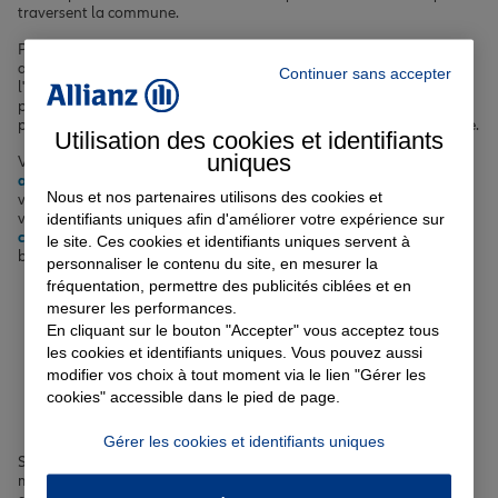
traversent la commune.
Pour votre
assurance auto
, nous vous proposons des formules
adaptées à votre profil et à votre budget, avec des options comme
Continuer sans accepter
l'assistance 0 km ou la garantie du conducteur. Si vous êtes
propriétaire ou locataire, notre
assurance habitation
vous
permettra de protéger votre logement et vos biens en cas de sinistre.
Utilisation des cookies et identifiants
uniques
Vous avez un projet immobilier à Saint-Genis-Laval ? Notre
assurance emprunteur
vous permettra de financer sereinement
Nous et nos partenaires utilisons des cookies et
votre achat tout en sécurisant votre prêt. Et pour prendre soin de
identifiants uniques afin d'améliorer votre expérience sur
votre santé et de celle de vos proches, découvrez nos solutions de
complémentaire santé
adaptées à tous les profils et tous les
le site. Ces cookies et identifiants uniques servent à
budgets.
personnaliser le contenu du site, en mesurer la
fréquentation, permettre des publicités ciblées et en
Votre assurance auto, moto
mesurer les performances.
En cliquant sur le bouton "Accepter" vous acceptez tous
ou scooter à Saint-Genis-
les cookies et identifiants uniques. Vous pouvez aussi
modifier vos choix à tout moment via le lien "Gérer les
Laval
cookies" accessible dans le pied de page.
Gérer les cookies et identifiants uniques
Se déplacer à Saint-Genis-Laval nécessite souvent un véhicule
motorisé, que ce soit une voiture, une moto ou un scooter. Les rues