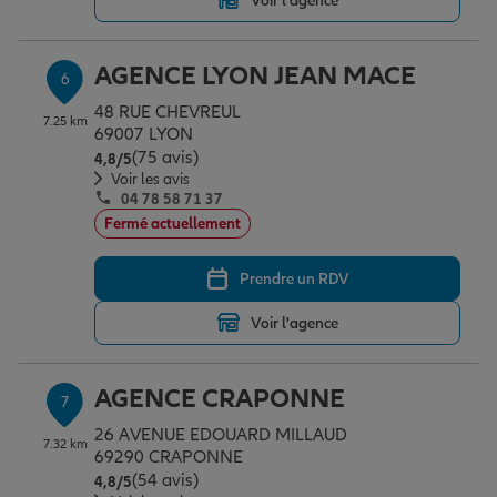
Voir l'agence
AGENCE LYON JEAN MACE
6
48 RUE CHEVREUL
7.25 km
69007 LYON
(75 avis)
Note de 4.8 sur 5
4,8
/5
Voir les avis
04 78 58 71 37
Fermé actuellement
Prendre un RDV
Voir l'agence
AGENCE CRAPONNE
7
26 AVENUE EDOUARD MILLAUD
7.32 km
69290 CRAPONNE
(54 avis)
Note de 4.8 sur 5
4,8
/5