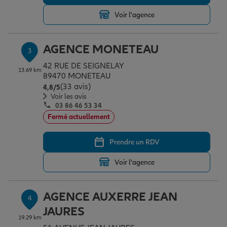
Voir l'agence
Garantie des accidents de la vie
AGENCE MONETEAU
3
42 RUE DE SEIGNELAY
Assurance scolaire
13.69 km
89470 MONETEAU
(33 avis)
Note de 4.8 sur 5
4,8
/5
Voir les avis
03 86 46 53 34
Protection juridique
Fermé actuellement
Prendre un RDV
Retraite
Voir l'agence
Tous nos devis d'assurance
AGENCE AUXERRE JEAN
4
JAURES
19.29 km