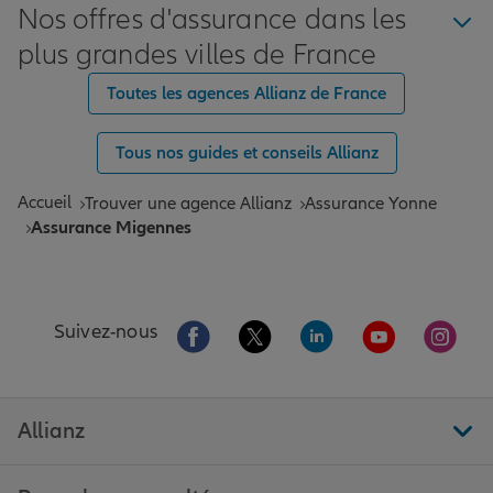
Nos offres d'assurance dans les
plus grandes villes de France
Toutes les agences Allianz de France
Tous nos guides et conseils Allianz
Accueil
Trouver une agence Allianz
Assurance Yonne
Assurance Migennes
Aller sur la page Facebook de Allianz
Aller sur la page Twitter de All
Aller sur la page Linke
Aller sur la pa
Aller 
Suivez-nous
Allianz