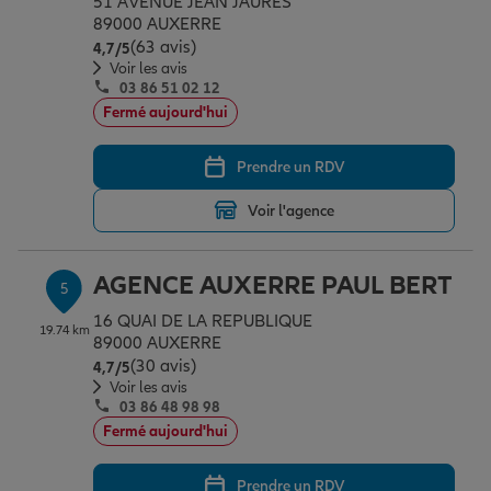
51 AVENUE JEAN JAURES
89000 AUXERRE
(63 avis)
Note de 4.7 sur 5
4,7
/5
Voir les avis
03 86 51 02 12
Fermé aujourd'hui
Prendre un RDV
Voir l'agence
AGENCE AUXERRE PAUL BERT
5
16 QUAI DE LA REPUBLIQUE
19.74 km
89000 AUXERRE
(30 avis)
Note de 4.7 sur 5
4,7
/5
Voir les avis
03 86 48 98 98
Fermé aujourd'hui
Prendre un RDV