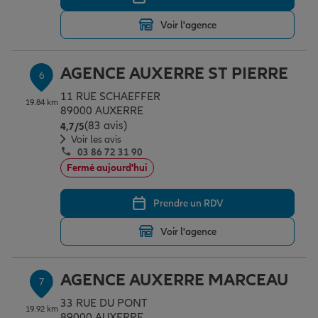
Voir l'agence
AGENCE AUXERRE ST PIERRE
6
11 RUE SCHAEFFER
19.84 km
89000 AUXERRE
(83 avis)
Note de 4.7 sur 5
4,7
/5
Voir les avis
03 86 72 31 90
Fermé aujourd'hui
Prendre un RDV
Voir l'agence
AGENCE AUXERRE MARCEAU
7
33 RUE DU PONT
19.92 km
89000 AUXERRE