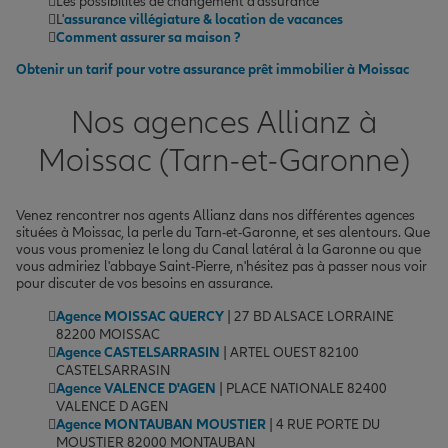
Les possibilités de changement d'assurance
L'
assurance villégiature & location de vacances
Comment assurer sa maison ?
Obtenir un tarif pour votre assurance prêt immobilier à Moissac
Nos agences Allianz à
Moissac (Tarn-et-Garonne)
Venez rencontrer nos agents Allianz dans nos différentes agences
situées à Moissac, la perle du Tarn-et-Garonne, et ses alentours. Que
vous vous promeniez le long du Canal latéral à la Garonne ou que
vous admiriez l'abbaye Saint-Pierre, n'hésitez pas à passer nous voir
pour discuter de vos besoins en assurance.
Agence MOISSAC QUERCY
| 27 BD ALSACE LORRAINE
82200 MOISSAC
Agence CASTELSARRASIN
| ARTEL OUEST 82100
CASTELSARRASIN
Agence VALENCE D'AGEN
| PLACE NATIONALE 82400
VALENCE D AGEN
Agence MONTAUBAN MOUSTIER
| 4 RUE PORTE DU
MOUSTIER 82000 MONTAUBAN