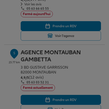
Voir les avis
05 63 66 65 55
Fermé aujourd'hui
Prendre un RDV
Voir l'agence
AGENCE MONTAUBAN
5
GAMBETTA
23.77 km
3 BD GUSTAVE GARRISSON
82000 MONTAUBAN
(12 avis)
Note de 4.9 sur 5
4,9
/5
05 63 03 52 31
Fermé actuellement
Prendre un RDV