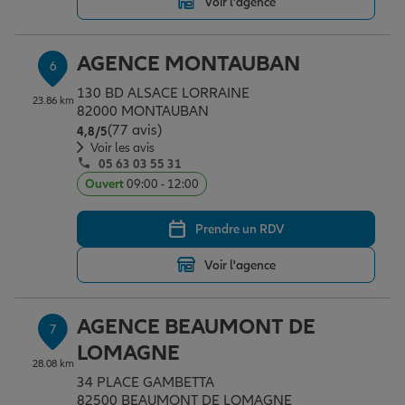
Voir l'agence
AGENCE MONTAUBAN
6
130 BD ALSACE LORRAINE
23.86 km
82000 MONTAUBAN
(77 avis)
Note de 4.8 sur 5
4,8
/5
Voir les avis
05 63 03 55 31
Ouvert
09:00 - 12:00
Prendre un RDV
Voir l'agence
AGENCE BEAUMONT DE
7
LOMAGNE
28.08 km
34 PLACE GAMBETTA
82500 BEAUMONT DE LOMAGNE