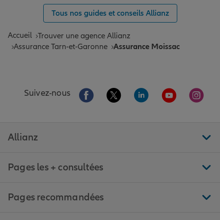
Tous nos guides et conseils Allianz
Accueil
Trouver une agence Allianz
Assurance Tarn-et-Garonne
Assurance Moissac
Aller sur la page Facebook de Allianz
Aller sur la page Twitter de All
Aller sur la page Linke
Aller sur la pa
Aller 
Suivez-nous
Allianz
Pages les + consultées
Pages recommandées