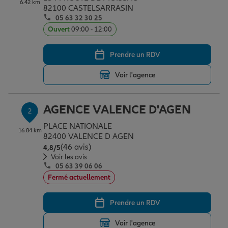
6.42 km
Épargne & retraite
Assurance emprunteur
Prévoyance et dépendance
Protection de la famille
82100 CASTELSARRASIN
05 63 32 30 25
Ouvert
09:00 - 12:00
Vos projets
Assurance animal de compagnie
Protection juridique
Plan épargne retraite
Prendre un RDV
Voir l'agence
Conseil assurance
Assurance vie
Partir en vacances
AGENCE VALENCE D'AGEN
2
Outre-mer
Placements financiers
Déménager
PLACE NATIONALE
16.84 km
82400 VALENCE D AGEN
(46 avis)
Note de 4.8 sur 5
4,8
/5
Professionnels
Investissements immobiliers
Changer de voiture
Assurance auto
Voir les avis
05 63 39 06 06
Fermé actuellement
Allianz en France
Transmission
Départ à la retraite
Assurance habitation
Prendre un RDV
Voir l'agence
Préparer l’avenir
Le Pack Famille