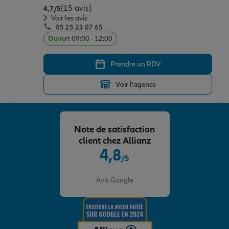
(15 avis)
Note de 4.7 sur 5
4,7
/5
Voir les avis
05 25 23 07 65
Ouvert
09:00 - 12:00
Prendre un RDV
Voir l'agence
Note de satisfaction
client chez Allianz
4,8
/5
Note de 4.8 sur 5
Avis Google