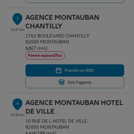
AGENCE MONTAUBAN
3
Garantie des accidents de la vie
CHANTILLY
22.67 km
1762 BOULEVARD CHANTILLY
Assurance scolaire
82000 MONTAUBAN
(7 avis)
Note de 5 sur 5
5
/5
Fermé aujourd'hui
Protection juridique
Prendre un RDV
Voir l'agence
Retraite
AGENCE MONTAUBAN HOTEL
4
Tous nos devis d'assurance
DE VILLE
23.43 km
10 RUE DE L HOTEL DE VILLE
82000 MONTAUBAN
(199 avis)
Note de 4.9 sur 5
4,9
/5