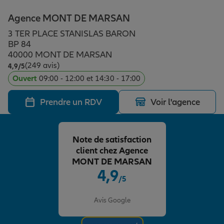
Épargne & retraite
Assurance emprunteur
Prévoyance et dépendance
Protection de la famille
Agence MONT DE MARSAN
3 TER PLACE STANISLAS BARON
Vos projets
Assurance animal de compagnie
Protection juridique
Plan épargne retraite
BP 84
40000 MONT DE MARSAN
(249 avis)
Note de 4.9 sur 5
4,9
/5
Conseil assurance
Assurance vie
Partir en vacances
Ouvert
09:00 - 12:00 et 14:30 - 17:00
Prendre un RDV
Voir l'agence
Outre-mer
Placements financiers
Déménager
Note de satisfaction
Professionnels
Investissements immobiliers
Changer de voiture
Assurance auto
client chez Agence
MONT DE MARSAN
4,9
/5
Allianz en France
Transmission
Départ à la retraite
Assurance habitation
Note de 4.9 sur 5
Avis Google
Préparer l’avenir
Le Pack Famille