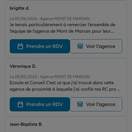
véritable écoute des besoins et des conseils adaptés.
brigitte d.
La transparence dans les échanges est également un
Note de 5 sur 5
vrai point fort, ce qui permet d'avancer en toute
Le 05/06/2026 - Agence MONT DE MARSAN
Je tenais particulièrement à remercier l’ensemble de
confiance. Un accompagnement de qualité que je
l’équipe de l’agence de Mont de Marsan pour leur
recommande sans hésiter.
bienveillance, écoute et compétences .Merci à vous.
Prendre un RDV
Voir l'agence
Véronique D.
Note de 5 sur 5
Le 28/05/2026 - Agence MONT DE MARSAN
Ecoute et Conseil C'est ce que j'ai trouvé dans cette
agence de proximité à laquelle j'ai confié ma RC pro et
ma prévoyance, beaucoup plus adaptées à ma
situation actuelle. Cécile a le don pour rendre simples
Prendre un RDV
Voir l'agence
les assurances. Et l'accueil à l'agence est toujours
chaleureux. Merci à toute l'équipe !
Jean-Baptiste B.
Note de 5 sur 5