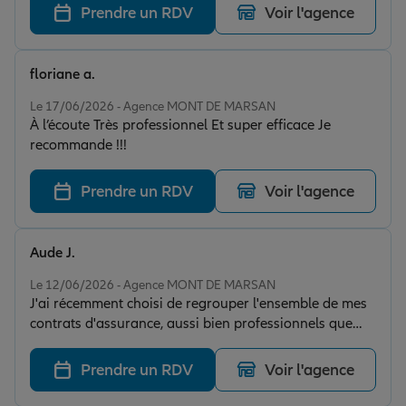
Prendre un RDV
Voir l'agence
floriane a.
Note de 5 sur 5
Le 17/06/2026 - Agence MONT DE MARSAN
À l’écoute Très professionnel Et super efficace Je
recommande !!!
Prendre un RDV
Voir l'agence
Aude J.
Note de 5 sur 5
Le 12/06/2026 - Agence MONT DE MARSAN
J'ai récemment choisi de regrouper l'ensemble de mes
contrats d'assurance, aussi bien professionnels que
personnels, chez Allianz, et j'en suis pleinement.
J'apprécie particulièrement leur professionnalisme,
Prendre un RDV
Voir l'agence
leur grande réactivité et leur disponibilité. Chaque
demande est traitée avec sérieux et efficacité, avec une