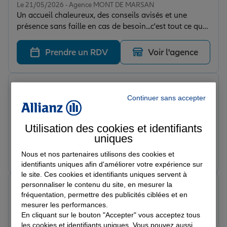
Le 21/05/2026 - Agence MONT DE MARSAN
Un accueil chaleureux, des conseils avisés et une
présence sans faille en cas de besoin...c'est tout ce que
l'on peut espérer d'un agent d'assurance de qualité et
c'est exactement ce que propose Mme FETU et ses
Prendre un RDV
Voir l'agence
associées. Je recommande à 100%
Yannick M.
Note de 5 sur 5
Continuer sans accepter
Le 21/05/2026 - Agence MONT DE MARSAN
Collaborateurs impliqués et à l’écoute. Merci pour
votre investissement au quotidien
Utilisation des cookies et identifiants
uniques
Prendre un RDV
Voir l'agence
Nous et nos partenaires utilisons des cookies et
identifiants uniques afin d'améliorer votre expérience sur
le site. Ces cookies et identifiants uniques servent à
personnaliser le contenu du site, en mesurer la
Escoubet B.
fréquentation, permettre des publicités ciblées et en
Note de 5 sur 5
Le 21/05/2026 - Agence MONT DE MARSAN
mesurer les performances.
Je recommande vivement Valérie Fétu pour son
En cliquant sur le bouton "Accepter" vous acceptez tous
les cookies et identifiants uniques. Vous pouvez aussi
professionnalisme, sa réactivité et surtout la qualité de