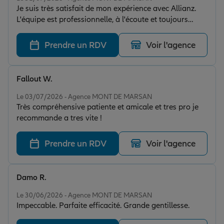
Je suis très satisfait de mon expérience avec Allianz.
L'équipe est professionnelle, à l'écoute et toujours
disponible pour répondre à mes questions. Les
démarches ont été simples et les explications claires.
Prendre un RDV
Voir l'agence
En cas de besoin, j'ai été accompagné avec sérieux et
efficacité. Je recommande Allianz pour la qualité de
son service et son professionnalisme.
Fallout W.
Note de 5 sur 5
Le 03/07/2026 - Agence MONT DE MARSAN
Très compréhensive patiente et amicale et tres pro je
recommande a tres vite !
Prendre un RDV
Voir l'agence
Damo R.
Note de 5 sur 5
Le 30/06/2026 - Agence MONT DE MARSAN
Impeccable. Parfaite efficacité. Grande gentillesse.