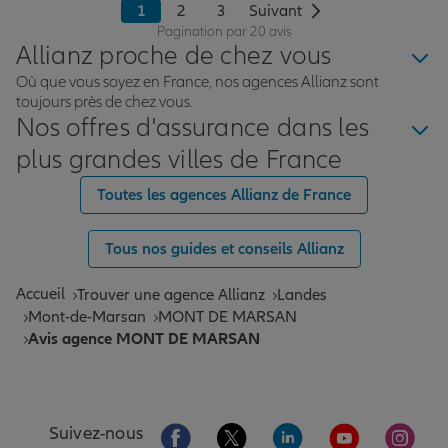
1
2
3
Suivant
Pagination par 20 avis
Allianz proche de chez vous
Où que vous soyez en France, nos agences Allianz sont
toujours près de chez vous.
Nos offres d'assurance dans les
plus grandes villes de France
Toutes les agences Allianz de France
Tous nos guides et conseils Allianz
Accueil
Trouver une agence Allianz
Landes
Mont-de-Marsan
MONT DE MARSAN
Avis agence MONT DE MARSAN
Aller sur la page Facebook de Allianz
Aller sur la page Twitter de All
Aller sur la page Linke
Aller sur la pa
Aller 
Suivez-nous