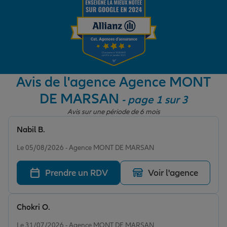
Garantie des accidents de la vie
Assurance scolaire
Avis de l'agence Agence MONT
DE MARSAN
- page 1 sur 3
Protection juridique
Avis sur une période de 6 mois
Nabil B.
Note de 5 sur 5
Retraite
Le 05/08/2026 - Agence MONT DE MARSAN
Prendre un RDV
Voir l'agence
Tous nos devis d'assurance
Chokri O.
Note de 5 sur 5
Le 31/07/2026 - Agence MONT DE MARSAN