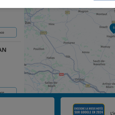
6
nce
AN
nce
L'