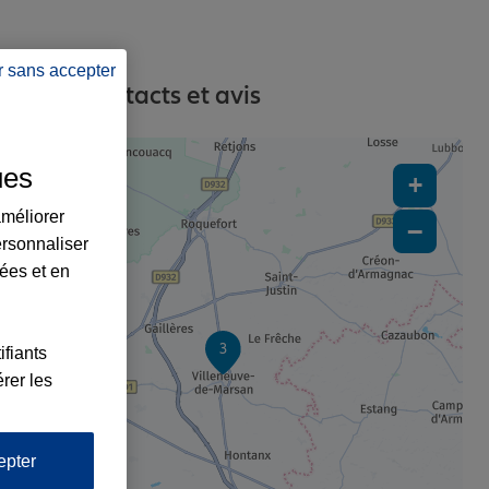
r sans accepter
esses, contacts et avis
ues
+
améliorer
−
ersonnaliser
lées et en
3
ifiants
x2
rer les
epter