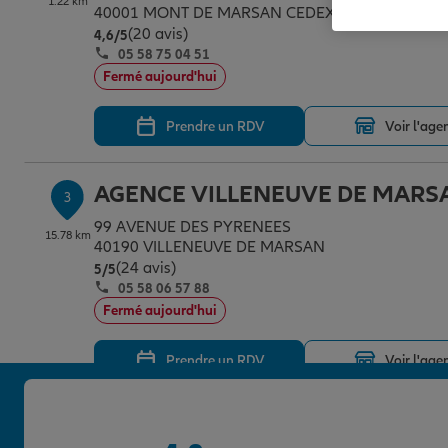
1.22 km
40001 MONT DE MARSAN CEDEX
(20 avis)
Note de 4.6 sur 5
4,6
/5
05 58 75 04 51
Fermé aujourd'hui
Prendre un RDV
Voir l'age
AGENCE VILLENEUVE DE MARS
3
99 AVENUE DES PYRENEES
15.78 km
40190 VILLENEUVE DE MARSAN
(24 avis)
Note de 5 sur 5
5
/5
05 58 06 57 88
Fermé aujourd'hui
Prendre un RDV
Voir l'age
AGENCE SAINT SEVER
4