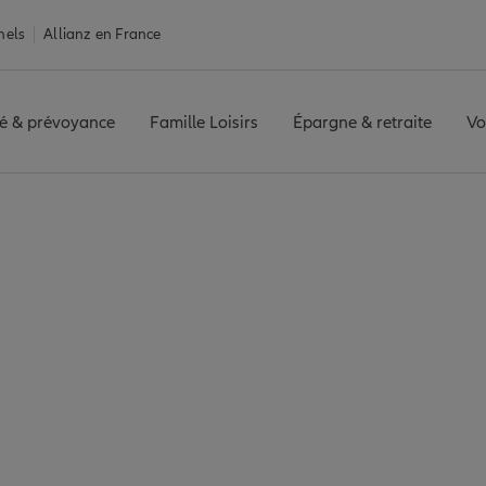
nels
Allianz en France
é & prévoyance
Famille Loisirs
Épargne & retraite
Vo
ance Mont-de-Marsan
Marsan : 6 agences 
de Mont-de-Marsan