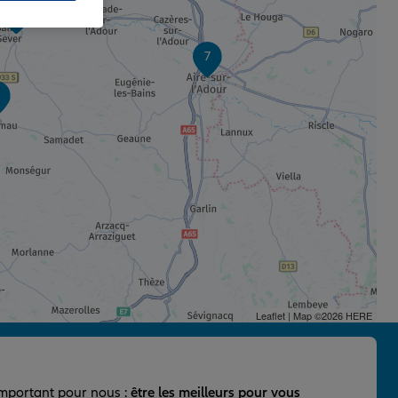
4
7
Leaflet
| Map ©2026
HERE
important pour nous :
être les meilleurs pour vous