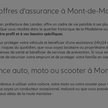
nce
offres d'assurance à Mont-de-M
 préfecture des Landes, offre un cadre de vie paisible à ses plu
ix. Que vous résidiez dans le quartier historique de la Madeleine
re profil et à vos besoins spécifiques
.
r protéger votre véhicule et bénéficier d'une assistance 24h/24
s risques du quotidien, que vous soyez locataire ou propriétaire
enses de santé et bénéficier de services de prévention. Si vous
t de sécuriser votre emprunt et de protéger votre famille en cas
ance auto, moto ou scooter à Mo
breux à utiliser votre voiture, votre moto ou votre scooter pour
us soyez un conducteur occasionnel, malussé ou que vous possé
 aux aléas de la route montoise :