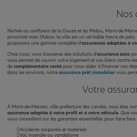
Prendre un RDV
Voir l'age
Nos 
Nichée au confluent de la Douze et du Midou, Mont-de-Marsan,
proximité avec l'Adour, la ville est un véritable havre de pa
proposons une gamme complète d'
assurances adaptées à vot
Chez nous, vous trouverez des solutions d'
assurance auto
pou
vous permet de couvrir votre logement et vos biens contre le
de
complémentaire santé
pour vous aider à financer vos dép
dans les environs, notre
assurance prêt immobilier
vous perme
Votre assur
À Mont-de-Marsan, ville préfecture des Landes, vous êtes nom
assurance adaptée à votre profil et à votre véhicule
. Que vo
vous conseillent sur les garanties essentielles pour faire face
Accidents corporels et matériels
Vol, incendie ou vandalisme