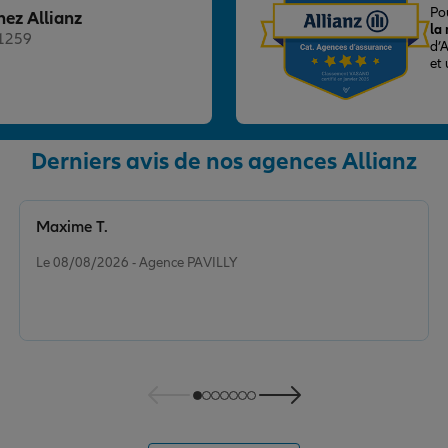
Po
hez Allianz
la
21259
d’
et
Derniers avis de nos agences Allianz
nce
Maxime T.
Note de 5 sur 5
Le 08/08/2026 - Agence PAVILLY
nce