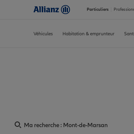
Particuliers
Profession
Véhicules
Habitation & emprunteur
Sant
Accueil
Trouver une agence Allianz
Assurance Landes
Assur
Assurance Mont-de-
Ma recherche :
Mont-de-Marsan