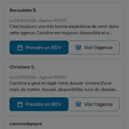
Bernadette B.
Note de 5 sur 5
Le 18/03/2026 - Agence TARTAS
C’est toujours une très bonne expérience de venir dans
cette agence. Caroline est toujours disponible et a
l’écoute. C’est un plaisir de traiter avec elle.
Prendre un RDV
Voir l'agence
Christiane S.
Note de 5 sur 5
Le 12/03/2026 - Agence TARTAS
Caroline a géré et réglé notre dossier sinistre d'une
main de maître. Accueil, disponibilité, suivi du dossier
PARFAIT. Une agence à Tartas dynamique, à l'écoute et
disponible. On recommande
Prendre un RDV
Voir l'agence
Lesamisdepeyre
Note de 5 sur 5