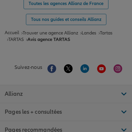
Toutes les agences Allianz de France
Tous nos guides et conseils Allianz
Accueil
Trouver une agence Allianz
Landes
Tartas
TARTAS
Avis agence TARTAS
Aller sur la page Facebook de Allianz
Aller sur la page Twitter de All
Aller sur la page Linke
Aller sur la pa
Aller 
Suivez-nous
Allianz
Pages les + consultées
Pages recommandées