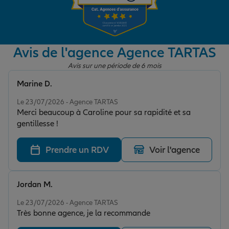
Garantie des accidents de la vie
Avis de l'agence Agence TARTAS
Avis sur une période de 6 mois
Assurance scolaire
Marine D.
Note de 5 sur 5
Le 23/07/2026 - Agence TARTAS
Protection juridique
Merci beaucoup à Caroline pour sa rapidité et sa
gentillesse !
Retraite
Prendre un RDV
Voir l'agence
Tous nos devis d'assurance
Jordan M.
Note de 5 sur 5
Le 23/07/2026 - Agence TARTAS
Très bonne agence, je la recommande