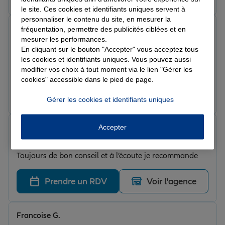
vous et Caroline était de bon conseil. Je recommande
le site. Ces cookies et identifiants uniques servent à
vivement
personnaliser le contenu du site, en mesurer la
Laurent V.
fréquentation, permettre des publicités ciblées et en
Note de 5 sur 5
mesurer les performances.
Le 27/05/2026 - Agence TARTAS
En cliquant sur le bouton "Accepter" vous acceptez tous
Agence TARTAS très réactive , très sympathique….rien à
les cookies et identifiants uniques. Vous pouvez aussi
dire !
modifier vos choix à tout moment via le lien "Gérer les
cookies" accessible dans le pied de page.
Prendre un RDV
Voir l'agence
Gérer les cookies et identifiants uniques
Accepter
Élégance C.
Note de 5 sur 5
Le 16/04/2026 - Agence TARTAS
Toujours de bon conseil et à l’écoute je recommande
Prendre un RDV
Voir l'agence
Francoise G.
Note de 5 sur 5