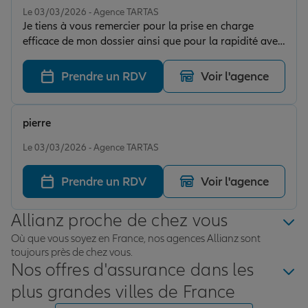
Le 03/03/2026 - Agence TARTAS
Je tiens à vous remercier pour la prise en charge
efficace de mon dossier ainsi que pour la rapidité avec
laquelle ma demande a été traitée. L’accompagnement
dont j’ai bénéficié, durant le suivi administratif, a été
Prendre un RDV
Voir l'agence
particulièrement apprécié. L’indemnisation versée me
permet aujourd’hui d’engager sereinement les
réparations nécessaires, et je suis pleinement satisfaite
pierre
du règlement apporté à ce dossier.
Note de 5 sur 5
Le 03/03/2026 - Agence TARTAS
Prendre un RDV
Voir l'agence
Allianz proche de chez vous
Où que vous soyez en France, nos agences Allianz sont
toujours près de chez vous.
Nos offres d'assurance dans les
plus grandes villes de France