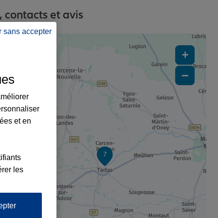
 contacts et avis
r sans accepter
+
−
ues
améliorer
ersonnaliser
lées et en
7
ifiants
rer les
epter
x4