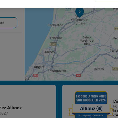
5
nce
nce
L'
Po
hez Allianz
la
20827
d’