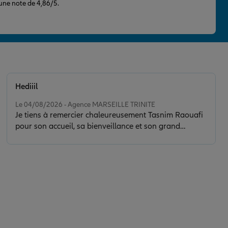
 une note de 4,86/5.
Hediiil
Note de 5 sur 5
Le 04/08/2026 - Agence MARSEILLE TRINITE
Je tiens à remercier chaleureusement Tasnim Raouafi
pour son accueil, sa bienveillance et son grand
professionnalisme. Elle a su répondre à toutes mes
questions avec le sourire et m’accompagner de la
meilleure des façons. Le service est tout simplement
au top ! Je ne regrette absolument pas d’avoir choisi
Allianz. Ce sont des personnes comme Tasnim qui font
la force et la réputation d’une entreprise. Merci encore
pour votre excellent travail !