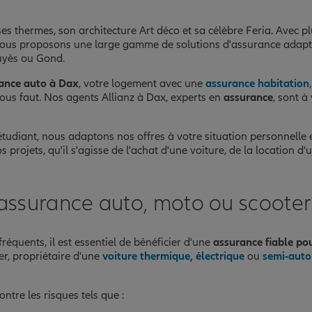
es thermes, son architecture Art déco et sa célèbre Feria. Avec p
s vous proposons une large gamme de solutions d'assurance adapt
Cuyès ou Gond.
ance auto à Dax
, votre logement avec une
assurance habitation
 vous faut. Nos agents Allianz à Dax, experts en
assurance
, sont à
étudiant, nous adaptons nos offres à votre situation personnelle e
ojets, qu'il s'agisse de l'achat d'une voiture, de la location d'u
assurance auto, moto ou scoote
équents, il est essentiel de bénéficier d'une
assurance fiable pou
er, propriétaire d'une
voiture thermique, électrique
ou
semi-aut
ntre les risques tels que :