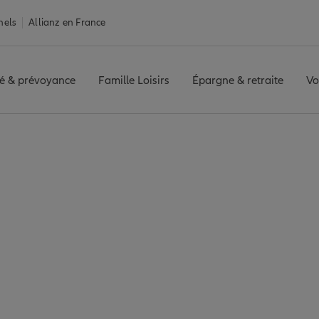
nels
Allianz en France
é & prévoyance
Famille Loisirs
Épargne & retraite
Vo
nce Dax
 7 agences Allianz à 