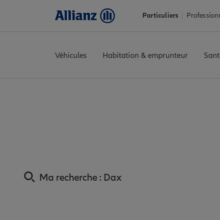
Particuliers
Profession
Véhicules
Habitation & emprunteur
Sant
Accueil
Trouver une agence Allianz
Assurance Landes
Assura
Assurance Dax :
Ma recherche :
Dax