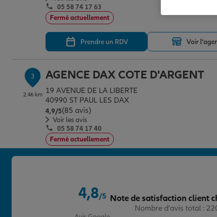
05 58 74 17 63
Fermé actuellement
Prendre un RDV
Voir l'age
AGENCE DAX COTE D'ARGENT
3
19 AVENUE DE LA LIBERTE
2.46 km
40990 ST PAUL LES DAX
(85 avis)
Note de 4.9 sur 5
4,9
/5
Voir les avis
05 58 74 17 40
Fermé actuellement
Prendre un RDV
Voir l'age
4,8
AGENCE DAX CHRISTUS
/5
Note de satisfaction client c
4
Note de 4.8 sur 5
Nombre d'avis total : 2
20 RUE CHARLES GOUNOD
3 km
Avis Google