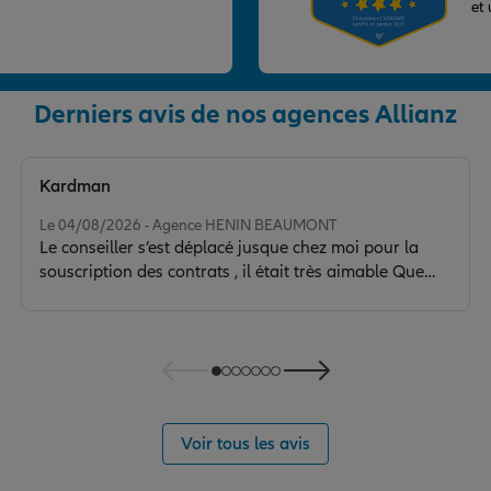
et
Derniers avis de nos agences Allianz
nce
Kardman
Note de 5 sur 5
SE
Le 04/08/2026 - Agence HENIN BEAUMONT
Le conseiller s’est déplacé jusque chez moi pour la
souscription des contrats , il était très aimable Que
demander de plus? Je recommande vivement
nce
Voir tous les avis