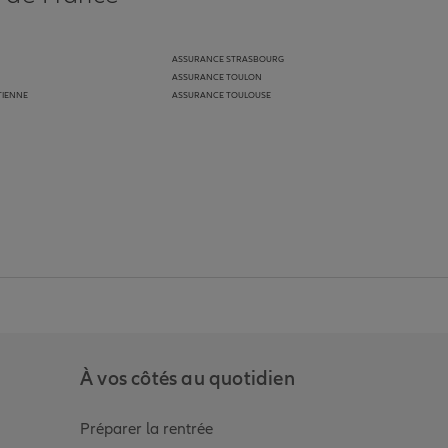
ASSURANCE STRASBOURG
ASSURANCE TOULON
TIENNE
ASSURANCE TOULOUSE
anz
in de Allianz
ge Youtube de Allianz
ur la page Instagram de Allianz
À vos côtés au quotidien
Préparer la rentrée