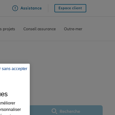
Assistance
Espace client
s projets
Conseil assurance
Outre-mer
 TYROSSE
r sans accepter
INCENT DE TYROSSE
ues
améliorer
ersonnaliser
Recherche
Utiliser ma position