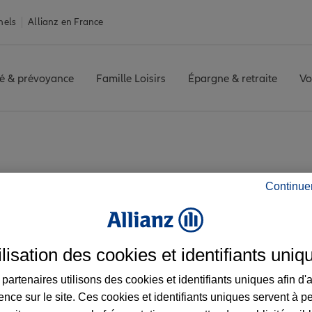
nels
Allianz en France
é & prévoyance
Famille Loisirs
Épargne & retraite
Vo
Tyrosse
ST VINCENT DE TYROSSE
Avis agence ST VINCENT DE
Continue
is de l'agence ST V
ilisation des cookies et identifiants uniq
partenaires utilisons des cookies et identifiants uniques afin d'
ence sur le site. Ces cookies et identifiants uniques servent à p