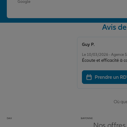
Google
Avis d
Guy P.
Note de 5 sur 5
Le 10/03/2026 - Agence
Écoute et efficacité à c
Prendre un R
Où que 
DAX
BAYONNE
Nos offres