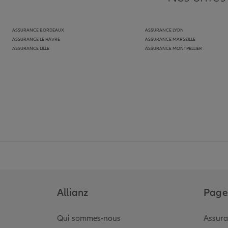
ASSURANCE BORDEAUX
ASSURANCE LYON
ASSURANCE LE HAVRE
ASSURANCE MARSEILLE
ASSURANCE LILLE
ASSURANCE MONTPELLIER
Allianz
Pages
Qui sommes-nous
Assura