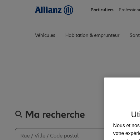
Particuliers
Profession
Véhicules
Habitation & emprunteur
Sant
Accueil
Trouver une agence Allianz
Landes
Saint-Vincent-de-
Découvrez les av
Ma recherche
Ut
Nous et nos 
votre expéri