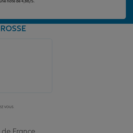
 une note de 4,86/5.
TYROSSE
ez vous.
s de France