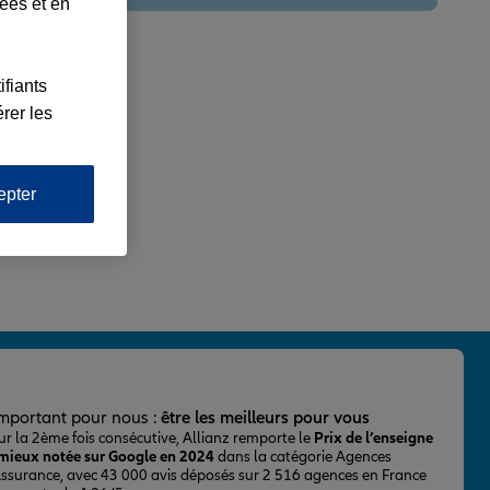
lées et en
ifiants
rer les
epter
important pour nous :
être les meilleurs pour vous
ur la 2ème fois consécutive, Allianz remporte le
Prix de l’enseigne
 mieux notée sur Google en 2024
dans la catégorie Agences
Assurance, avec 43 000 avis déposés sur 2 516 agences en France