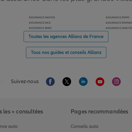
ASSURANCE NANTES
ASSURANCE REIMS
ASSURANCE NICE
ASSURANCE RENNES
ASSURANCE PARIS
ASSURANCE SAINT-É
Toutes les agences Allianz de France
Tous nos guides et conseils Allianz
Aller sur la page Facebook de Allianz
Aller sur la page Twitter de Alli
Aller sur la page Linked
Aller sur la pa
Aller s
Suivez-nous
 les + consultées
Pages recommandées
nce auto
Conseils auto