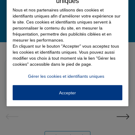
uniques
Nous et nos partenaires utilisons des cookies et
identifiants uniques afin d'améliorer votre expérience sur
le site. Ces cookies et identifiants uniques servent à
personnaliser le contenu du site, en mesurer la
fréquentation, permettre des publicités ciblées et en
mesurer les performances.
En cliquant sur le bouton "Accepter" vous acceptez tous
Derniers avis de nos agences Allianz
les cookies et identifiants uniques. Vous pouvez aussi
modifier vos choix à tout moment via le lien "Gérer les
cookies" accessible dans le pied de page.
louna p.
Note de 5 sur 5
Gérer les cookies et identifiants uniques
Le 06/08/2026 - Agence SOURDEVAL
Accepter