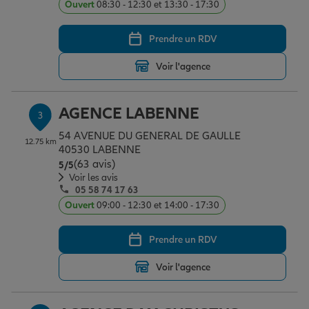
Ouvert
08:30 - 12:30 et 13:30 - 17:30
Prendre un RDV
Garantie des accidents de la vie
Voir l'agence
Assurance scolaire
AGENCE LABENNE
3
54 AVENUE DU GENERAL DE GAULLE
12.75 km
Protection juridique
40530 LABENNE
(63 avis)
Note de 5 sur 5
5
/5
Voir les avis
05 58 74 17 63
Retraite
Ouvert
09:00 - 12:30 et 14:00 - 17:30
Prendre un RDV
Tous nos devis d'assurance
Voir l'agence