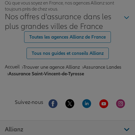
Où que vous soyez en France, nos agences Allianz sont
toujours près de chez vous.
Nos offres d'assurance dans les
plus grandes villes de France
Toutes les agences Allianz de France
Tous nos guides et conseils Allianz
Accueil
Trouver une agence Allianz
Assurance Landes
Assurance Saint-Vincent-de-Tyrosse
Aller sur la page Facebook de Allianz
Aller sur la page Twitter de All
Aller sur la page Linke
Aller sur la pa
Aller 
Suivez-nous
Allianz