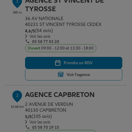
AGENCE ST VINCENT DE
1
Épargne & retraite
Assurance emprunteur
Prévoyance et dépendance
Protection de la famille
TYROSSE
385 m
36 AV NATIONALE
40231 ST VINCENT TYROSSE CEDEX
Vos projets
Assurance animal de compagnie
Protection juridique
Plan épargne retraite
(54 avis)
Note de 4.6 sur 5
4,6
/5
Voir les avis
05 58 77 03 20
Conseil assurance
Assurance vie
Partir en vacances
Ouvert
09:00 - 12:00 et 13:30 - 18:00
Prendre un RDV
Outre-mer
Placements financiers
Déménager
Voir l'agence
Professionnels
Investissements immobiliers
Changer de voiture
Assurance auto
AGENCE CAPBRETON
2
2 AVENUE DE VERDUN
10.68 km
Allianz en France
Transmission
Départ à la retraite
Assurance habitation
40130 CAPBRETON
(105 avis)
Note de 5 sur 5
5
/5
Voir les avis
05 58 70 19 15
Préparer l’avenir
Le Pack Famille