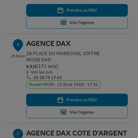
Prendre un RDV
Voir l'agence
AGENCE DAX
6
28 PLACE DU MARECHAL JOFFRE
20.56 km
40100 DAX
(171 avis)
Note de 4.9 sur 5
4,9
/5
Voir les avis
05 58 74 17 63
Ouvert
09:00 - 12:30 et 14:00 - 17:30
Prendre un RDV
Voir l'agence
AGENCE DAX COTE D'ARGENT
7