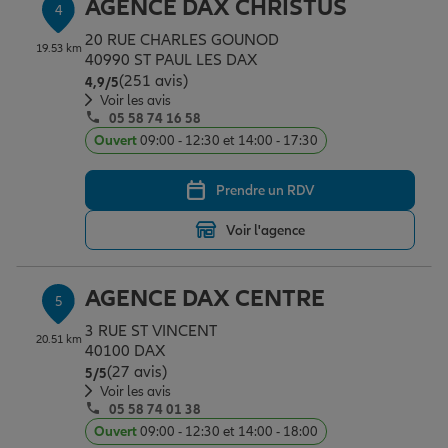
AGENCE DAX CHRISTUS
4
20 RUE CHARLES GOUNOD
19.53 km
40990 ST PAUL LES DAX
(251 avis)
Note de 4.9 sur 5
4,9
/5
Voir les avis
05 58 74 16 58
Ouvert
09:00 - 12:30 et 14:00 - 17:30
Prendre un RDV
Voir l'agence
AGENCE DAX CENTRE
5
3 RUE ST VINCENT
20.51 km
40100 DAX
(27 avis)
Note de 5 sur 5
5
/5
Voir les avis
05 58 74 01 38
Ouvert
09:00 - 12:30 et 14:00 - 18:00