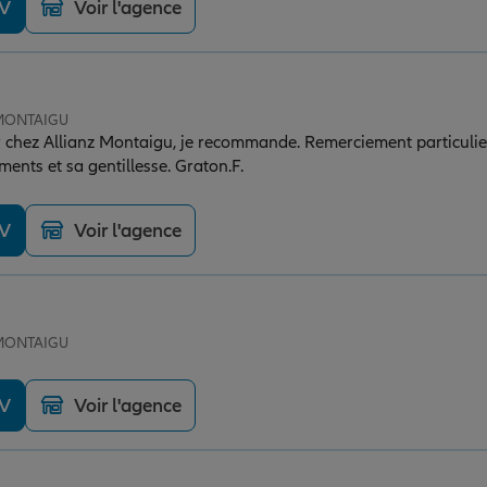
DV
Voir l'agence
 MONTAIGU
ier chez Allianz Montaigu, je recommande. Remerciement particul
ents et sa gentillesse. Graton.F.
DV
Voir l'agence
 MONTAIGU
DV
Voir l'agence