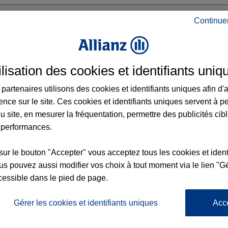
Continue
AIGU
ilisation des cookies et identifiants uniq
partenaires utilisons des cookies et identifiants uniques afin d'
VENDEE
ence sur le site. Ces cookies et identifiants uniques servent à p
u site, en mesurer la fréquentation, permettre des publicités cib
 performances.
Voir l'agence
sur le bouton "Accepter" vous acceptez tous les cookies et ident
s pouvez aussi modifier vos choix à tout moment via le lien "Gé
cessible dans le pied de page.
L'
Gérer les cookies et identifiants uniques
Acc
Po
 Agence MONTAIGU
la
89
d’