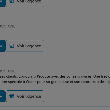
DV
Voir l'agence
 MONTAIGU
DV
Voir l'agence
 MONTAIGU
s clients, toujours à l’écoute avec des conseils avisés. Une très 
ion spéciale à Oscar pour sa gentillesse et son retour rapide s
DV
Voir l'agence