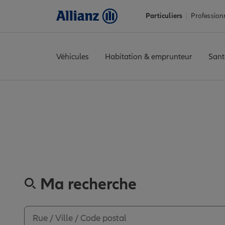
Particuliers
Profession
Véhicules
Habitation & emprunteur
Sant
Accueil
Trouver une agence Allianz
Vendée
Montaigu-Vendée
Découvrez
Ma recherche