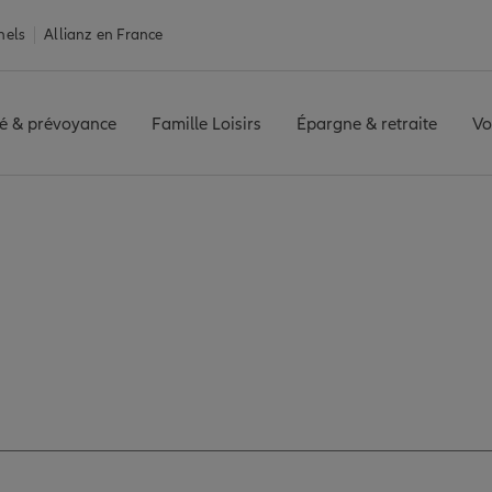
nels
Allianz en France
é & prévoyance
Famille Loisirs
Épargne & retraite
Vo
MONTAIGU
Avis agence MONTAIGU
 les avis de l'agenc