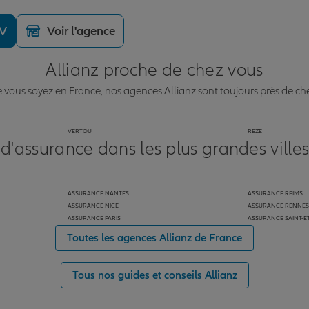
DV
Voir l'agence
Allianz proche de chez vous
vous soyez en France, nos agences Allianz sont toujours près de ch
VERTOU
REZÉ
 d'assurance dans les plus grandes ville
ASSURANCE NANTES
ASSURANCE REIMS
ASSURANCE NICE
ASSURANCE RENNES
ASSURANCE PARIS
ASSURANCE SAINT-É
Toutes les agences Allianz de France
Tous nos guides et conseils Allianz