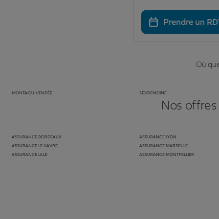
Prendre un R
Où que 
MONTAIGU-VENDÉE
SÈVREMOINE
Nos offres
ASSURANCE BORDEAUX
ASSURANCE LYON
ASSURANCE LE HAVRE
ASSURANCE MARSEILLE
ASSURANCE LILLE
ASSURANCE MONTPELLIER