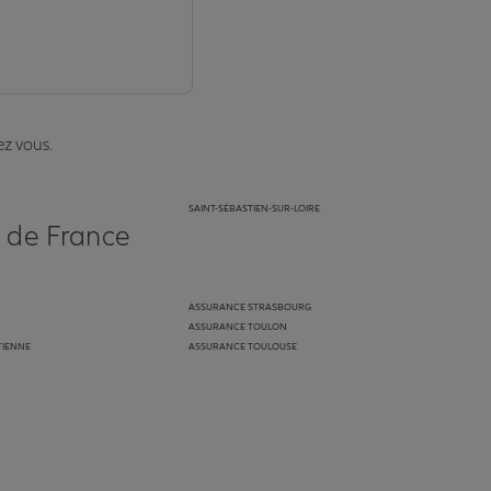
ez vous.
SAINT-SÉBASTIEN-SUR-LOIRE
s de France
ASSURANCE STRASBOURG
ASSURANCE TOULON
TIENNE
ASSURANCE TOULOUSE