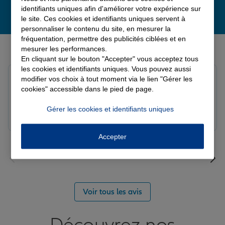
identifiants uniques afin d'améliorer votre expérience sur
le site. Ces cookies et identifiants uniques servent à
personnaliser le contenu du site, en mesurer la
fréquentation, permettre des publicités ciblées et en
Derniers avis de nos agences Allianz
mesurer les performances.
En cliquant sur le bouton "Accepter" vous acceptez tous
les cookies et identifiants uniques. Vous pouvez aussi
Fanny B.
modifier vos choix à tout moment via le lien "Gérer les
Note de 5 sur 5
cookies" accessible dans le pied de page.
Le 09/08/2026 - Agence LANGRES-SAINT GEOSMES
Très bonne agence. Notre conseillère Laura est
Gérer les cookies et identifiants uniques
réactive et professionnelle.
Accepter
Voir tous les avis