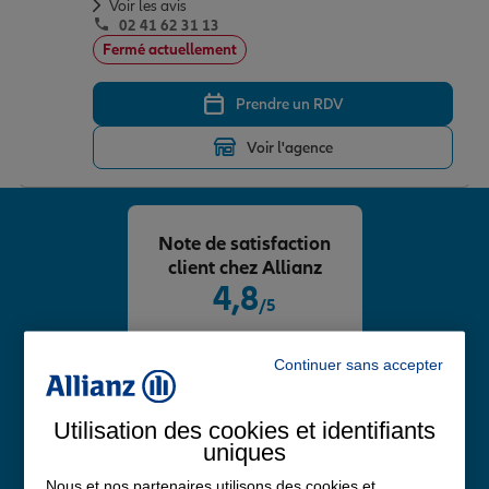
Voir les avis
02 41 62 31 13
Fermé actuellement
Prendre un RDV
Voir l'agence
Note de satisfaction
client chez Allianz
4,8
/5
Note de 4.8 sur 5
Avis Google
Continuer sans accepter
Utilisation des cookies et identifiants
uniques
Nous et nos partenaires utilisons des cookies et