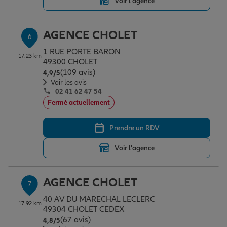
Voir l'agence
AGENCE CHOLET
6
1 RUE PORTE BARON
17.23 km
49300 CHOLET
(109 avis)
Note de 4.9 sur 5
4,9
/5
Voir les avis
02 41 62 47 54
Fermé actuellement
Prendre un RDV
Voir l'agence
AGENCE CHOLET
7
40 AV DU MARECHAL LECLERC
17.92 km
49304 CHOLET CEDEX
(67 avis)
Note de 4.8 sur 5
4,8
/5