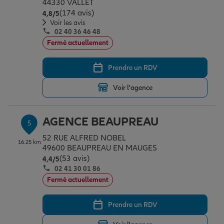
44330 VALLET
(174 avis)
Note de 4.8 sur 5
4,8
/5
Voir les avis
02 40 36 46 48
Fermé actuellement
Prendre un RDV
Voir l'agence
AGENCE BEAUPREAU
5
52 RUE ALFRED NOBEL
16.25 km
49600 BEAUPREAU EN MAUGES
(53 avis)
Note de 4.4 sur 5
4,4
/5
02 41 30 01 86
Fermé actuellement
Prendre un RDV