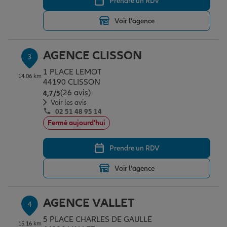
Prendre un RDV
Voir l'agence
Garantie des accidents de la vie
AGENCE CLISSON
3
Assurance scolaire
1 PLACE LEMOT
14.06 km
44190 CLISSON
(26 avis)
Note de 4.7 sur 5
4,7
/5
Voir les avis
Protection juridique
02 51 48 95 14
Fermé aujourd'hui
Retraite
Prendre un RDV
Voir l'agence
Tous nos devis d'assurance
AGENCE VALLET
4
5 PLACE CHARLES DE GAULLE
15.16 km