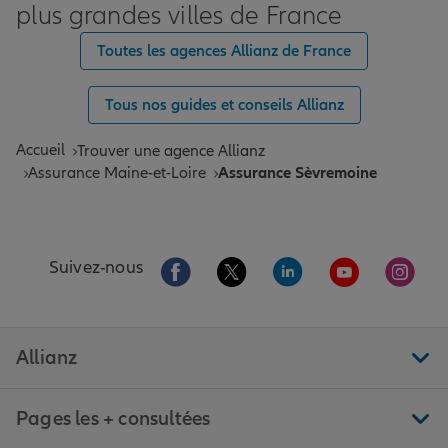
plus grandes villes de France
Toutes les agences Allianz de France
Tous nos guides et conseils Allianz
Accueil
Trouver une agence Allianz
Assurance Maine-et-Loire
Assurance Sèvremoine
Aller sur la page Facebook de Allianz
Aller sur la page Twitter de All
Aller sur la page Linke
Aller sur la pa
Aller 
Suivez-nous
Allianz
Pages les + consultées