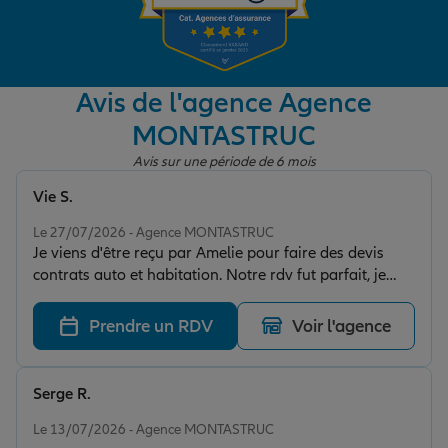
Garantie des accidents de la vie
Avis de l'agence Agence
MONTASTRUC
Assurance scolaire
Avis sur une période de 6 mois
Vie S.
Protection juridique
Note de 5 sur 5
Le 27/07/2026 - Agence MONTASTRUC
Je viens d'être reçu par Amelie pour faire des devis
contrats auto et habitation. Notre rdv fut parfait, je
Retraite
recommande très pro et très bon accueil.
Prendre un RDV
Voir l'agence
Tous nos devis d'assurance
Serge R.
Note de 5 sur 5
Le 13/07/2026 - Agence MONTASTRUC