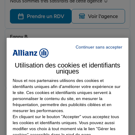
Nous sommes très satisfaits de cette agence ☺️
Prendre un RDV
Voir l'agence
Fanny B.
Note de 5 sur 5
Continuer sans accepter
Le 22/05/2026 - Agence MONTASTRUC
Merci beaucoup aux filles de l’agence pour ce
merveilleux accueil ! J’ai souscrit à une assurance auto
Utilisation des cookies et identifiants
! Et moins cher que celle que je payais ailleurs depuis
uniques
des années , j’aurais su je serai venu avant ! Merci
Prendre un RDV
Voir l'agence
beaucoup ☺️
Nous et nos partenaires utilisons des cookies et
identifiants uniques afin d'améliorer votre expérience sur
le site. Ces cookies et identifiants uniques servent à
Théo T.
personnaliser le contenu du site, en mesurer la
Note de 5 sur 5
fréquentation, permettre des publicités ciblées et en
Le 22/05/2026 - Agence MONTASTRUC
mesurer les performances.
Accueil chaleureuse
En cliquant sur le bouton "Accepter" vous acceptez tous
les cookies et identifiants uniques. Vous pouvez aussi
Prendre un RDV
Voir l'agence
modifier vos choix à tout moment via le lien "Gérer les
cookies" accessible dans le pied de page.