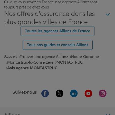
Où que vous soyez en France, nos agences Allianz sont
toujours près de chez vous.
Nos offres d'assurance dans les
plus grandes villes de France
Toutes les agences Allianz de France
Tous nos guides et conseils Allianz
Accueil
Trouver une agence Allianz
Haute-Garonne
Montastruc-la-Conseillère
MONTASTRUC
Avis agence MONTASTRUC
Aller sur la page Facebook de Allianz
Aller sur la page Twitter de All
Aller sur la page Linke
Aller sur la pa
Aller 
Suivez-nous