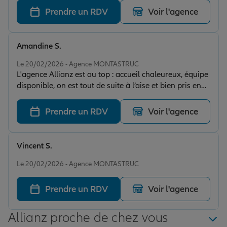
de professionnalisme sur plusieurs sujets. Ses
Prendre un RDV
Voir l'agence
explications étaient très claires, précises et
rassurantes. Une expérience client très positive, je
recommande vivement !
Amandine S.
Note de 5 sur 5
Le 20/02/2026 - Agence MONTASTRUC
L'agence Allianz est au top : accueil chaleureux, équipe
disponible, on est tout de suite à l’aise et bien pris en
charge. Je recommande ! J’ai été accompagnée par
Amélie Giboulot pour choisir ma mutuelle santé et je
Prendre un RDV
Voir l'agence
ne peux que la remercier pour son professionnalisme.
Elle a été vraiment à l’écoute, patiente, très claire dans
ses explications et a pris le temps de répondre à toutes
Vincent S.
mes questions. Grâce à ses conseils, j’ai trouvé une
Note de 5 sur 5
couverture parfaitement adaptée à mes besoins et à
Le 20/02/2026 - Agence MONTASTRUC
mon budget. Je me sens en confiance depuis le début
avec un suivi sérieux et bienveillant. Une conseillère
Prendre un RDV
Voir l'agence
hors pair que je recommande à 100% !
Allianz proche de chez vous