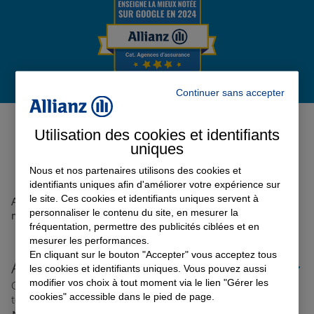
Garantie des accidents de la vie
Continuer sans accepter
Assurance scolaire
Avis de l'agence Agence
MONTAUBAN CHANTILLY
0
Utilisation des cookies et identifiants
uniques
Protection juridique
Avis sur une période de 6 mois
Nous et nos partenaires utilisons des cookies et
identifiants uniques afin d'améliorer votre expérience sur
Retraite
le site. Ces cookies et identifiants uniques servent à
Aucun avis sur votre agence n'a été retrouvé pour le
personnaliser le contenu du site, en mesurer la
moment
fréquentation, permettre des publicités ciblées et en
mesurer les performances.
Tous nos devis d'assurance
En cliquant sur le bouton "Accepter" vous acceptez tous
Allianz proche de chez vous
les cookies et identifiants uniques. Vous pouvez aussi
modifier vos choix à tout moment via le lien "Gérer les
Où que vous soyez en France, nos agences Allianz sont
cookies" accessible dans le pied de page.
toujours près de chez vous.