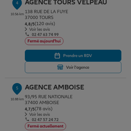
AGENCE TOURS VELPEAU
4
138 RUE DE LA FUYE
10.56 km
37000 TOURS
(120 avis)
Note de 4.8 sur 5
4,8
/5
Voir les avis
02 47 63 74 99
Fermé aujourd'hui
Prendre un RDV
Voir l'agence
AGENCE AMBOISE
5
93/95 RUE NATIONALE
10.88 km
37400 AMBOISE
(78 avis)
Note de 4.7 sur 5
4,7
/5
Voir les avis
02 47 57 24 72
Fermé actuellement