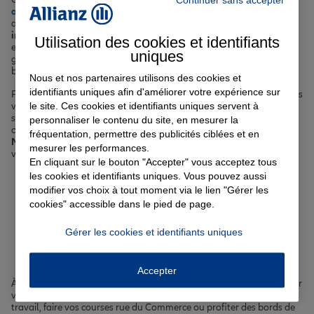
auto
, votre logement avec une
assurance habitation
, votre santé
avec une
complémentaire santé
ou encore à sécuriser votre
prêt
immobilier
avec une
assurance emprunteur
, nos agents
Utilisation des cookies et identifiants
expérimentés sont à votre écoute pour vous guider vers les
uniques
garanties les plus adaptées à votre situation personnelle et à votre
budget.
Nous et nos partenaires utilisons des cookies et
identifiants uniques afin d'améliorer votre expérience sur
Forts de notre expertise et de notre connaissance du tissu local, nous
le site. Ces cookies et identifiants uniques servent à
vous accompagnons au quotidien pour vous offrir une protection
sur-mesure et un service de proximité. Que vous soyez actif, retraité
personnaliser le contenu du site, en mesurer la
ou étudiant, propriétaire ou locataire de votre logement à
fréquentation, permettre des publicités ciblées et en
Montlouis-sur-Loire
, nous avons les solutions qu'il vous faut pour
mesurer les performances.
vivre en toute sérénité.
En cliquant sur le bouton "Accepter" vous acceptez tous
les cookies et identifiants uniques. Vous pouvez aussi
Votre assurance auto, moto
modifier vos choix à tout moment via le lien "Gérer les
cookies" accessible dans le pied de page.
ou scooter à Montlouis-sur-
Gérer les cookies et identifiants uniques
Loire
Accepter
À
Montlouis-sur-Loire
, vous avez besoin d'une
assurance fiable
pour
vos déplacements quotidiens, que ce soit pour vous rendre au
travail, faire vos courses rue du Commerce ou profiter des bords de