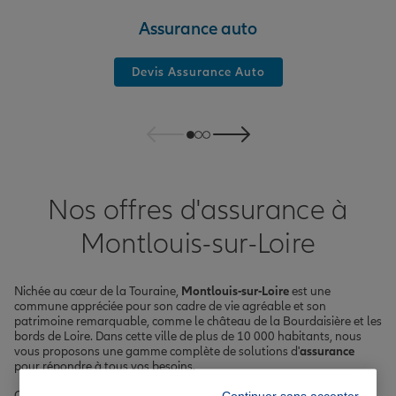
Assurance auto
Devis Assurance Auto
Nos offres d'assurance à
Montlouis-sur-Loire
Nichée au cœur de la Touraine,
Montlouis-sur-Loire
est une
commune appréciée pour son cadre de vie agréable et son
patrimoine remarquable, comme le château de la Bourdaisière et les
bords de Loire. Dans cette ville de plus de 10 000 habitants, nous
vous proposons une gamme complète de solutions d'
assurance
pour répondre à tous vos besoins.
Continuer sans accepter
Que vous cherchiez à protéger votre véhicule avec une
assurance