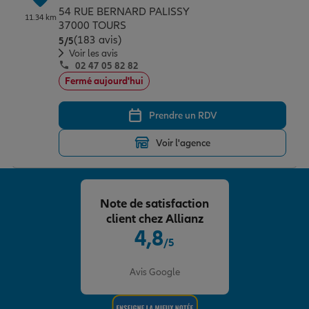
54 RUE BERNARD PALISSY
11.34 km
37000 TOURS
(183 avis)
Note de 5 sur 5
5
/5
Voir les avis
02 47 05 82 82
Fermé aujourd'hui
Prendre un RDV
Voir l'agence
Note de satisfaction
client chez Allianz
4,8
/5
Note de 4.8 sur 5
Avis Google