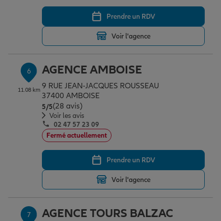
Prendre un RDV
Voir l'agence
AGENCE AMBOISE
6
9 RUE JEAN-JACQUES ROUSSEAU
11.08 km
37400 AMBOISE
(28 avis)
Note de 5 sur 5
5
/5
Voir les avis
02 47 57 23 09
Fermé actuellement
Prendre un RDV
Voir l'agence
AGENCE TOURS BALZAC
7