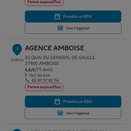
Fermé aujourd'hui
Prendre un RDV
Garantie des accidents de la vie
Voir l'agence
Assurance scolaire
AGENCE AMBOISE
3
33 QUAI DU GENERAL DE GAULLE
10.49 km
Protection juridique
37400 AMBOISE
(71 avis)
Note de 4.8 sur 5
4,8
/5
Voir les avis
02 47 57 07 76
Retraite
Fermé aujourd'hui
Prendre un RDV
Tous nos devis d'assurance
Voir l'agence