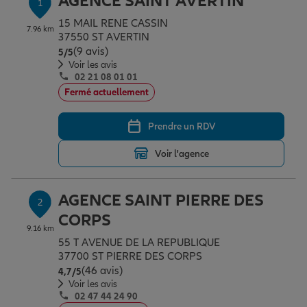
AGENCE SAINT AVERTIN
1
Épargne & retraite
Assurance emprunteur
Prévoyance et dépendance
Protection de la famille
15 MAIL RENE CASSIN
7.96 km
37550 ST AVERTIN
(9 avis)
Note de 5 sur 5
5
/5
Vos projets
Assurance animal de compagnie
Protection juridique
Plan épargne retraite
Voir les avis
02 21 08 01 01
Fermé actuellement
Conseil assurance
Assurance vie
Partir en vacances
Prendre un RDV
Voir l'agence
Outre-mer
Placements financiers
Déménager
AGENCE SAINT PIERRE DES
2
Professionnels
Investissements immobiliers
Changer de voiture
Assurance auto
CORPS
9.16 km
55 T AVENUE DE LA REPUBLIQUE
Allianz en France
Transmission
Départ à la retraite
Assurance habitation
37700 ST PIERRE DES CORPS
(46 avis)
Note de 4.7 sur 5
4,7
/5
Voir les avis
02 47 44 24 90
Préparer l’avenir
Le Pack Famille