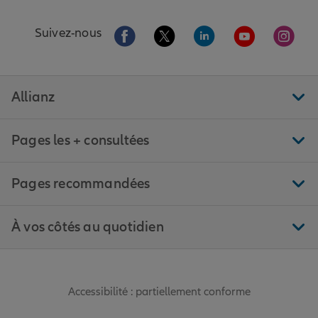
Aller sur la page Facebook de Allianz
Aller sur la page Twitter de All
Aller sur la page Linke
Aller sur la pa
Aller 
Suivez-nous
Allianz
Pages les + consultées
Pages recommandées
À vos côtés au quotidien
Accessibilité : partiellement conforme