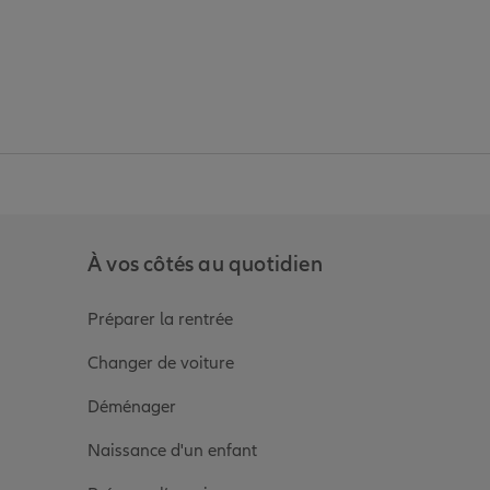
anz
in de Allianz
ge Youtube de Allianz
ur la page Instagram de Allianz
À vos côtés au quotidien
Préparer la rentrée
Changer de voiture
Déménager
Naissance d'un enfant