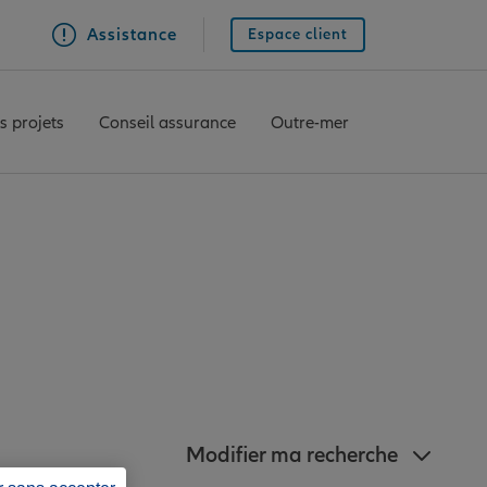
Assistance
Espace client
s projets
Conseil assurance
Outre-mer
 Allianz à proximité
e
Modifier ma recherche