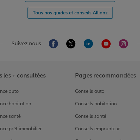
Tous nos guides et conseils Allianz
Aller sur la page Facebook de Allianz
Aller sur la page Twitter de Alli
Aller sur la page Linked
Aller sur la pa
Aller s
Suivez-nous
 les + consultées
Pages recommandées
nce auto
Conseils auto
nce habitation
Conseils habitation
nce santé
Conseils santé
nce prêt immobilier
Conseils emprunteur