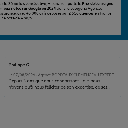
ur la 2ème fois consécutive, Allianz remporte le
Prix de l’enseigne
 mieux notée sur Google en 2024
dans la catégorie Agences
Assurance, avec 43 000 avis déposés sur 2 516 agences en France
 une note de 4,86/5.
Philippe G.
Note de 5 sur 5
Le 07/08/2026 - Agence BORDEAUX CLEMENCEAU EXPERT
Depuis 3 ans que nous connaissons Loic, nous
n’avons qu’à nous féliciter de son expertise, de ses
conseils et de la clarté de son discours. Il nous a sorti
d’une situation délicate en faisant toujours preuve de
calme, de sérénité et de discernement. Son contact est
de plus très agréable.