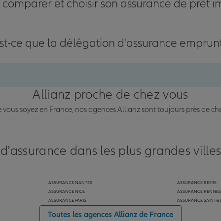
omparer et choisir son assurance de prêt i
st-ce que la délégation d'assurance emprun
Allianz proche de chez vous
vous soyez en France, nos agences Allianz sont toujours près de ch
 d'assurance dans les plus grandes ville
ASSURANCE NANTES
ASSURANCE REIMS
ASSURANCE NICE
ASSURANCE RENNES
ASSURANCE PARIS
ASSURANCE SAINT-É
Toutes les agences Allianz de France