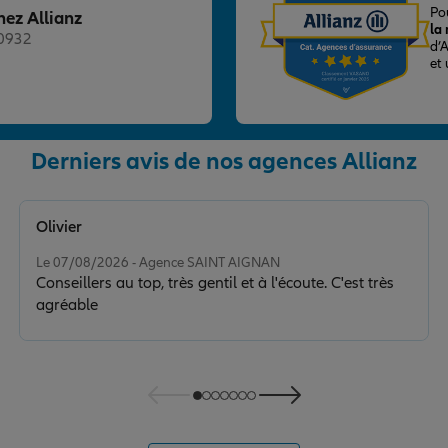
Po
hez Allianz
la
20932
d’
et
Derniers avis de nos agences Allianz
Olivier
nce
Note de 5 sur 5
Le 07/08/2026 - Agence SAINT AIGNAN
Conseillers au top, très gentil et à l'écoute. C'est très
agréable