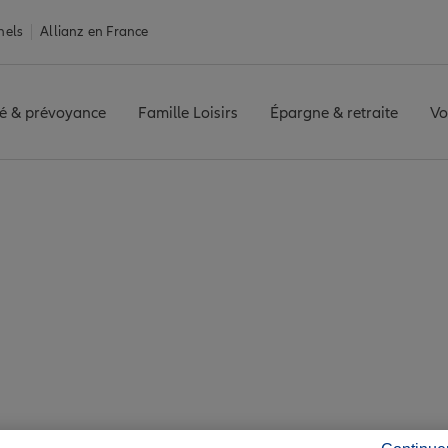
nels
Allianz en France
é & prévoyance
Famille Loisirs
Épargne & retraite
Vo
 Montréal-la-Cluse
la-Cluse : 7 agences
de Montréal-la-Clus