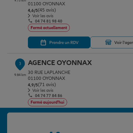
9.73 km
01100 OYONNAX
(45 avis)
Note de 4.6 sur 5
4,6
/5
Voir les avis
04 74 81 98 40
Fermé actuellement
Prendre un RDV
Voir l'age
AGENCE OYONNAX
3
30 RUE LAPLANCHE
9.84 km
01100 OYONNAX
(71 avis)
Note de 4.9 sur 5
4,9
/5
Voir les avis
04 74 77 84 86
Fermé aujourd'hui
Prendre un RDV
Voir l'age