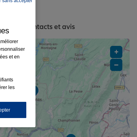
r sans accepter
resses, contacts et avis
ues
améliorer
ersonnaliser
+
lées et en
−
ifiants
rer les
x2
epter
1