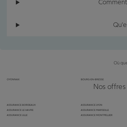
Comment c
Qu'e
Où que 
OYONNAX
BOURG-EN-BRESSE
Nos offres
ASSURANCE BORDEAUX
ASSURANCE LYON
ASSURANCE LE HAVRE
ASSURANCE MARSEILLE
ASSURANCE LILLE
ASSURANCE MONTPELLIER