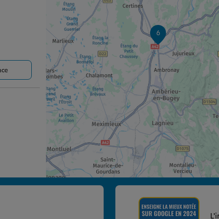
6
nce
nce
L'