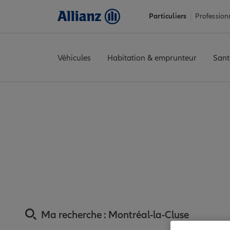
Particuliers
Profession
Véhicules
Habitation & emprunteur
Sant
Accueil
Trouver une agence Allianz
Assurance Ain
Assurance
Assurance Montréal-
Ma recherche :
Montréal-la-Cluse