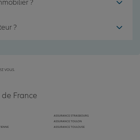
mmobilier ?
teur ?
ez vous.
s de France
ASSURANCE STRASBOURG
ASSURANCE TOULON
TIENNE
ASSURANCE TOULOUSE