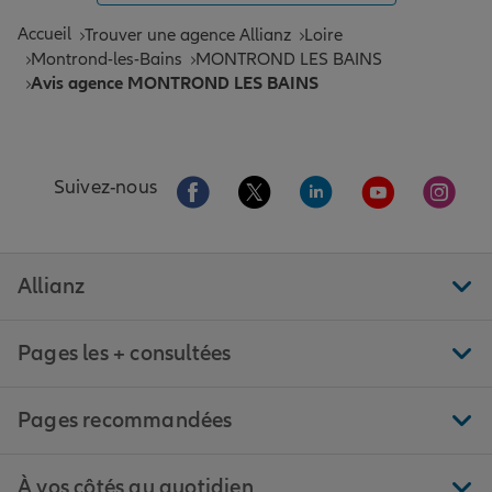
Accueil
Trouver une agence Allianz
Loire
Montrond-les-Bains
MONTROND LES BAINS
Avis agence MONTROND LES BAINS
Aller sur la page Facebook de Allianz
Aller sur la page Twitter de All
Aller sur la page Linke
Aller sur la pa
Aller 
Suivez-nous
Allianz
Pages les + consultées
Pages recommandées
À vos côtés au quotidien