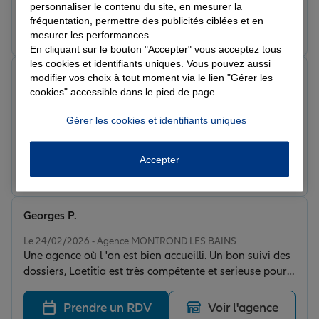
personnaliser le contenu du site, en mesurer la
fréquentation, permettre des publicités ciblées et en
Prendre un RDV
Voir l'agence
mesurer les performances.
En cliquant sur le bouton "Accepter" vous acceptez tous
les cookies et identifiants uniques. Vous pouvez aussi
Ophelie L.
modifier vos choix à tout moment via le lien "Gérer les
Note de 5 sur 5
cookies" accessible dans le pied de page.
Le 25/02/2026 - Agence MONTROND LES BAINS
J'ai pu changer facilement d'assurance grâce à laetitia
Gérer les cookies et identifiants uniques
qui m'a tout de suite mis à l'aise et très bien accueillie.
Je la remercie pour son professionnalisme,l’écoute et la
Accepter
confiance .super agence à l'écoute de ses clients.
Prendre un RDV
Voir l'agence
Georges P.
Note de 5 sur 5
Le 24/02/2026 - Agence MONTROND LES BAINS
Une agence où l 'on est bien accueilli. Un bon suivi des
dossiers, Laetitia est très compétente et serieuse pour
le suivi de nos dossiers Je recommande
Prendre un RDV
Voir l'agence