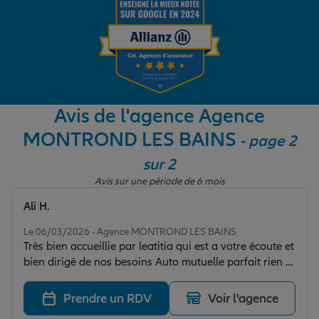
Garantie des accidents de la vie
Assurance scolaire
Avis de l'agence Agence
MONTROND LES BAINS
- page 2
Protection juridique
sur 2
Avis sur une période de 6 mois
Retraite
Ali H.
Note de 5 sur 5
Le 06/03/2026 - Agence MONTROND LES BAINS
Très bien accueillie par leatitia qui est a votre écoute et
Tous nos devis d'assurance
bien dirigé de nos besoins Auto mutuelle parfait rien à
redire mérite vraiment un bon 5 étoiles je recommande
et merci pour tous
Prendre un RDV
Voir l'agence