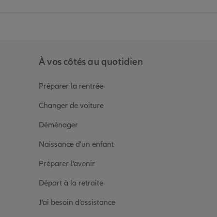
anz
in de Allianz
ge Youtube de Allianz
ur la page Instagram de Allianz
À vos côtés au quotidien
Préparer la rentrée
Changer de voiture
Déménager
Naissance d'un enfant
Préparer l’avenir
Départ à la retraite
J’ai besoin d’assistance