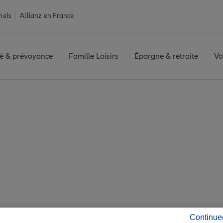
nels
Allianz en France
é & prévoyance
Famille Loisirs
Épargne & retraite
Vo
ance Mortain-Bocage
-Bocage : 7 agences A
de Mortain-Bocage
Continue