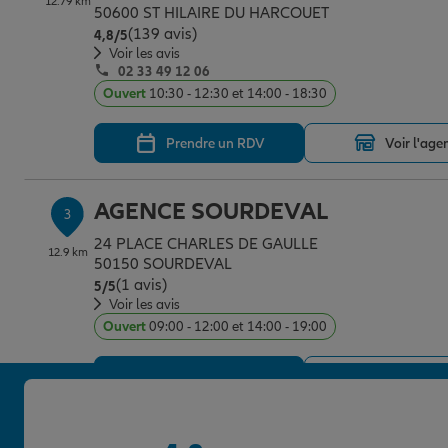
12.79 km
50600 ST HILAIRE DU HARCOUET
(139 avis)
Note de 4.8 sur 5
4,8
/5
Voir les avis
02 33 49 12 06
Ouvert
10:30 - 12:30 et 14:00 - 18:30
Prendre un RDV
Voir l'age
AGENCE SOURDEVAL
3
24 PLACE CHARLES DE GAULLE
12.9 km
50150 SOURDEVAL
(1 avis)
Note de 5 sur 5
5
/5
Voir les avis
Ouvert
09:00 - 12:00 et 14:00 - 19:00
Prendre un RDV
Voir l'age
AGENCE FOUGEROLLES DU PLES
4