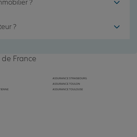
mmobilier ?
teur ?
s de France
ASSURANCE STRASBOURG
ASSURANCE TOULON
TIENNE
ASSURANCE TOULOUSE