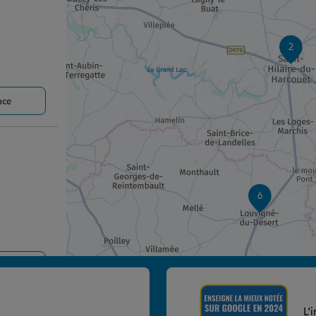
2
nce
6
nce
SIS
L'