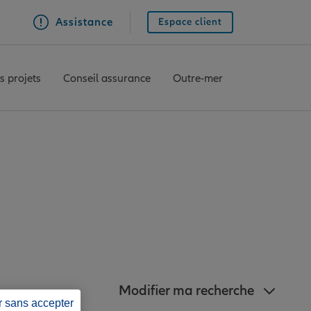
Assistance
Espace client
s projets
Conseil assurance
Outre-mer
llianz à proximité
Modifier ma recherche
r sans accepter