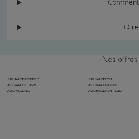
Comment c
Qu'e
Nos offres
ASSURANCE BORDEAUX
ASSURANCE LYON
ASSURANCE LE HAVRE
ASSURANCE MARSEILLE
ASSURANCE LILLE
ASSURANCE MONTPELLIER