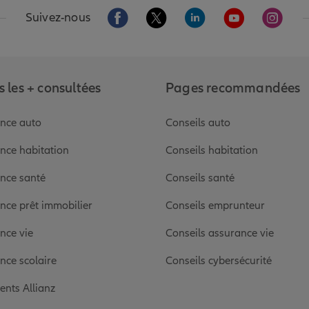
Aller sur la page Facebook de Allianz
Aller sur la page Twitter de Alli
Aller sur la page Linked
Aller sur la pa
Aller s
Suivez-nous
 les + consultées
Pages recommandées
nce auto
Conseils auto
nce habitation
Conseils habitation
nce santé
Conseils santé
nce prêt immobilier
Conseils emprunteur
nce vie
Conseils assurance vie
nce scolaire
Conseils cybersécurité
ients Allianz