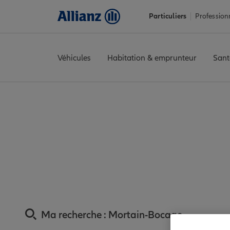
Particuliers
Profession
Véhicules
Habitation & emprunteur
Sant
Accueil
Trouver une agence Allianz
Assurance Manche
Assur
Assurance Mortain
Ma recherche :
Mortain-Bocage