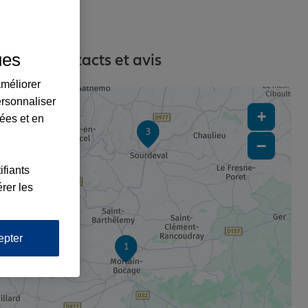
ues
esses, contacts et avis
améliorer
5
ersonnaliser
+
lées et en
3
−
ifiants
rer les
epter
1