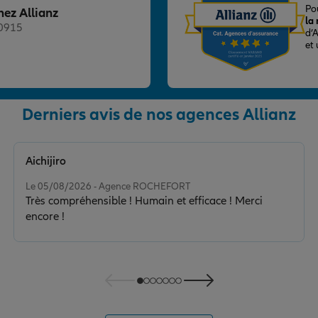
Po
hez Allianz
la
20915
d’
et
Derniers avis de nos agences Allianz
nce
Aichijiro
Note de 5 sur 5
Le 05/08/2026 - Agence ROCHEFORT
Très compréhensible ! Humain et efficace ! Merci
encore !
nce