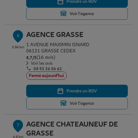
Prendre un RDV
Voir l'agence
AGENCE GRASSE
6
1 AVENUE MAXIMIN ISNARD
5.84 km
06131 GRASSE CEDEX
(16 avis)
Note de 4.7 sur 5
4,7
/5
Voir les avis
04 93 36 06 62
Fermé aujourd'hui
Prendre un RDV
Voir l'agence
AGENCE CHATEAUNEUF DE
7
GRASSE
6.8 km