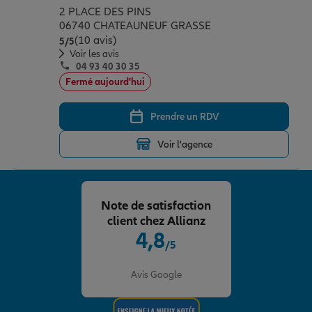
2 PLACE DES PINS
06740 CHATEAUNEUF GRASSE
(10 avis)
Note de 5 sur 5
5
/5
Voir les avis
04 93 40 30 35
Fermé aujourd'hui
Prendre un RDV
Voir l'agence
Note de satisfaction
client chez Allianz
4,8
/5
Note de 4.8 sur 5
Avis Google