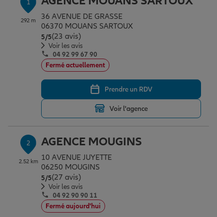
AGENCE MOUANS SARTOUX
1
Épargne & retraite
Assurance emprunteur
Prévoyance et dépendance
Protection de la famille
36 AVENUE DE GRASSE
292 m
06370 MOUANS SARTOUX
(23 avis)
Note de 5 sur 5
5
/5
Vos projets
Assurance animal de compagnie
Protection juridique
Plan épargne retraite
Voir les avis
04 92 99 67 90
Fermé actuellement
Conseil assurance
Assurance vie
Partir en vacances
Prendre un RDV
Voir l'agence
Outre-mer
Placements financiers
Déménager
AGENCE MOUGINS
2
Professionnels
Investissements immobiliers
Changer de voiture
Assurance auto
10 AVENUE JUYETTE
2.52 km
06250 MOUGINS
(27 avis)
Note de 5 sur 5
5
/5
Allianz en France
Transmission
Départ à la retraite
Assurance habitation
Voir les avis
04 92 90 90 11
Fermé aujourd'hui
Préparer l’avenir
Le Pack Famille