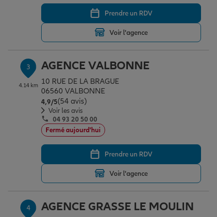
Prendre un RDV
Garantie des accidents de la vie
Voir l'agence
AGENCE VALBONNE
Assurance scolaire
3
10 RUE DE LA BRAGUE
4.14 km
06560 VALBONNE
(54 avis)
Note de 4.9 sur 5
Protection juridique
4,9
/5
Voir les avis
04 93 20 50 00
Fermé aujourd'hui
Retraite
Prendre un RDV
Tous nos devis d'assurance
Voir l'agence
AGENCE GRASSE LE MOULIN
4