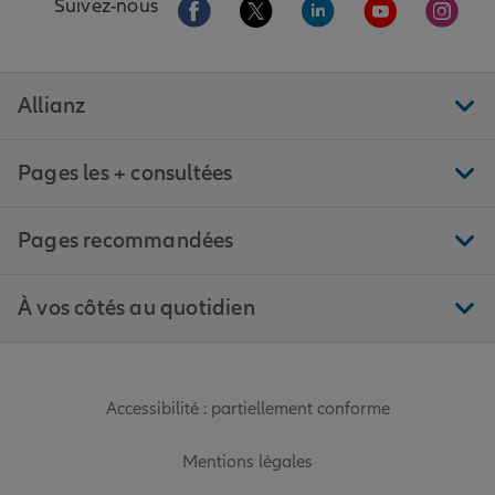
Aller sur la page Facebook de Allianz
Aller sur la page Twitter de All
Aller sur la page Linke
Aller sur la pa
Aller 
Suivez-nous
Allianz
Pages les + consultées
Pages recommandées
À vos côtés au quotidien
Accessibilité : partiellement conforme
Mentions légales