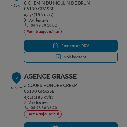
8 CHEMIN DU MOULIN DE BRUN
4.31 km
06130 GRASSE
(155 avis)
Note de 4.8 sur 5
4,8
/5
Voir les avis
04 93 70 10 02
Fermé aujourd'hui
Prendre un RDV
Voir l'agence
AGENCE GRASSE
5
2 COURS HONORE CRESP
5.69 km
06130 GRASSE
(185 avis)
Note de 4.9 sur 5
4,9
/5
Voir les avis
04 93 36 38 40
Fermé aujourd'hui