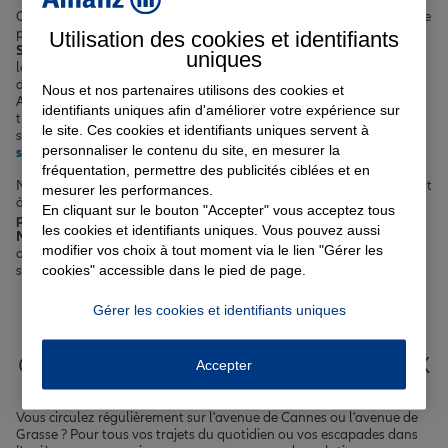
Chez Allianz, nous mettons à votre disposition des offres sur-mesure
pour protéger votre véhicule avec notre
assurance auto à Mouans-
Utilisation des cookies et identifiants
Sartoux
. Nous vous accompagnons également pour sécuriser votre
uniques
logement grâce à notre
assurance habitation
. Si vous envisagez
d'acquérir un bien immobilier dans cette charmante commune des
Nous et nos partenaires utilisons des cookies et
Alpes-Maritimes, notre
assurance prêt immobilier
vous apporte la
identifiants uniques afin d'améliorer votre expérience sur
tranquillité d'esprit nécessaire. Enfin, pour prendre soin de votre
le site. Ces cookies et identifiants uniques servent à
santé et celle de vos proches, découvrez notre
complémentaire
personnaliser le contenu du site, en mesurer la
santé
.
fréquentation, permettre des publicités ciblées et en
Nos agents Allianz, experts en protection et gestion des risques, sont
mesurer les performances.
à votre écoute pour vous guider dans le choix des
garanties les plus
En cliquant sur le bouton "Accepter" vous acceptez tous
pertinentes selon votre situation personnelle et professionnelle à
les cookies et identifiants uniques. Vous pouvez aussi
Mouans-Sartoux
. Que vous soyez jeune actif, famille avec enfants
modifier vos choix à tout moment via le lien "Gérer les
ou retraité profitant du doux climat méditerranéen, nous avons la
cookies" accessible dans le pied de page.
solution qu'il vous faut.
Gérer les cookies et identifiants uniques
Votre assurance auto, moto
ou scooter à Mouans-Sartoux
Accepter
Vous circulez régulièrement sur l'avenue de Cannes ou l'avenue de
Grasse ? Pour tous vos trajets du quotidien ou vos escapades dans