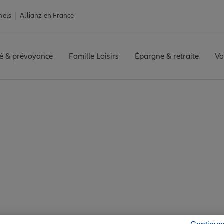
nels
Allianz en France
é & prévoyance
Famille Loisirs
Épargne & retraite
Vo
ance Moulins-lès-Metz
lès-Metz : 7 agences 
de Moulins-lès-Metz