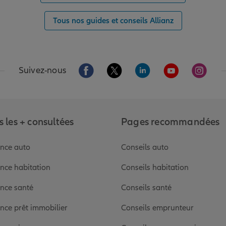
Tous nos guides et conseils Allianz
Aller sur la page Facebook de Allianz
Aller sur la page Twitter de Alli
Aller sur la page Linked
Aller sur la pa
Aller s
Suivez-nous
 les + consultées
Pages recommandées
nce auto
Conseils auto
nce habitation
Conseils habitation
nce santé
Conseils santé
nce prêt immobilier
Conseils emprunteur