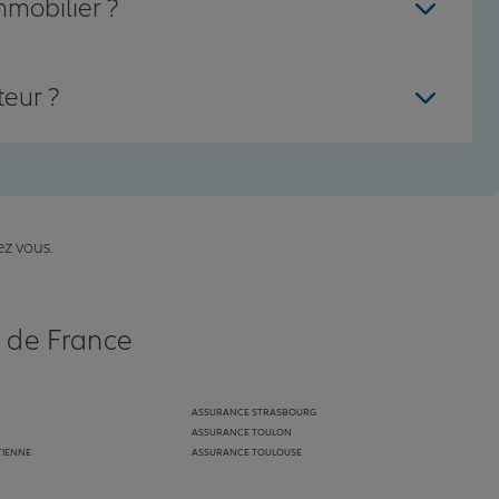
mmobilier ?
teur ?
ez vous.
s de France
ASSURANCE STRASBOURG
ASSURANCE TOULON
TIENNE
ASSURANCE TOULOUSE