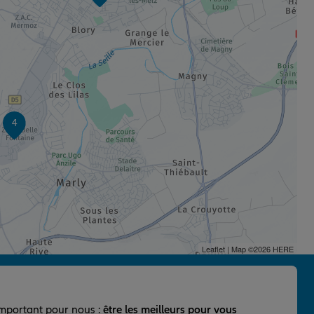
4
Leaflet
| Map ©2026
HERE
important pour nous :
être les meilleurs pour vous