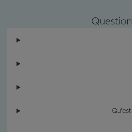
Prendre un RDV
Voir l'age
Question
Qu'est