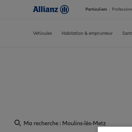
Particuliers
Profession
Véhicules
Habitation & emprunteur
Sant
Accueil
Trouver une agence Allianz
Assurance Moselle
Assur
Assurance Moulins-
Ma recherche :
Moulins-lès-Metz