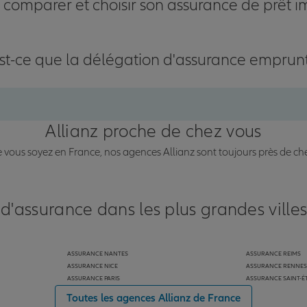
omparer et choisir son assurance de prêt i
st-ce que la délégation d'assurance emprun
Allianz proche de chez vous
vous soyez en France, nos agences Allianz sont toujours près de ch
 d'assurance dans les plus grandes ville
ASSURANCE NANTES
ASSURANCE REIMS
ASSURANCE NICE
ASSURANCE RENNES
ASSURANCE PARIS
ASSURANCE SAINT-É
Toutes les agences Allianz de France