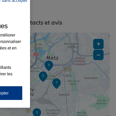
r sans accepter
esses, contacts et avis
ues
améliorer
ersonnaliser
+
lées et en
−
6
ifiants
rer les
5
7
2
epter
3