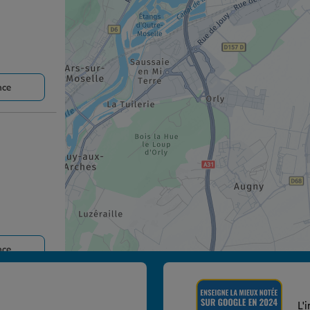
nce
nce
L'