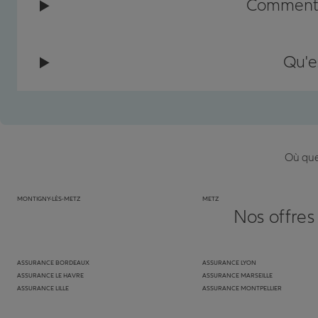
Comment c
Qu'e
Où que 
MONTIGNY-LÈS-METZ
METZ
Nos offres
ASSURANCE BORDEAUX
ASSURANCE LYON
ASSURANCE LE HAVRE
ASSURANCE MARSEILLE
ASSURANCE LILLE
ASSURANCE MONTPELLIER