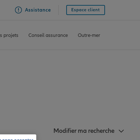
Assistance
Espace client
s projets
Conseil assurance
Outre-mer
Allianz à proximité
Modifier ma recherche