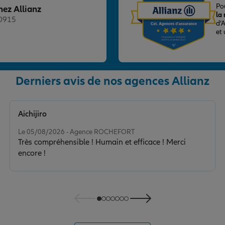
Po
hez Allianz
la
20915
d’
et
Derniers avis de nos agences Allianz
nce
Aichijiro
Note de 5 sur 5
Le 05/08/2026 - Agence ROCHEFORT
Très compréhensible ! Humain et efficace ! Merci
encore !
nce