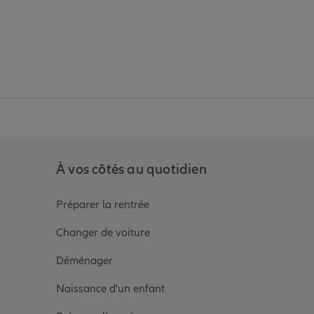
anz
in de Allianz
ge Youtube de Allianz
ur la page Instagram de Allianz
À vos côtés au quotidien
Préparer la rentrée
Changer de voiture
Déménager
Naissance d'un enfant