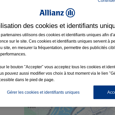
Continue
e à Moulins-lès-Metz et aux alentours : adr
ilisation des cookies et identifiants uniq
partenaires utilisons des cookies et identifiants uniques afin d'
ence sur le site. Ces cookies et identifiants uniques servent à p
u site, en mesurer la fréquentation, permettre des publicités cib
 performances.
sur le bouton "Accepter" vous acceptez tous les cookies et ident
1
s pouvez aussi modifier vos choix à tout moment via le lien "Gé
cessible dans le pied de page.
nce
Gérer les cookies et identifiants uniques
Acc