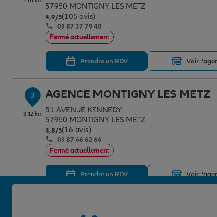
2.63 km
57950 MONTIGNY LES METZ
(105 avis)
Note de 4.9 sur 5
4,9
/5
03 87 37 79 40
Fermé actuellement
Prendre un RDV
Voir l'age
AGENCE MONTIGNY LES METZ
3
51 AVENUE KENNEDY
3.12 km
57950 MONTIGNY LES METZ
(16 avis)
Note de 4.8 sur 5
4,8
/5
03 87 66 62 66
Fermé actuellement
Prendre un RDV
Voir l'age
AGENCE MARLY METZ SUD
4