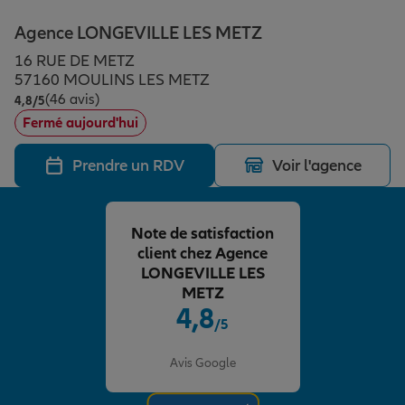
Épargne & retraite
Assurance emprunteur
Prévoyance et dépendance
Protection de la famille
Agence LONGEVILLE LES METZ
16 RUE DE METZ
Vos projets
Assurance animal de compagnie
Protection juridique
Plan épargne retraite
57160 MOULINS LES METZ
(46 avis)
Note de 4.8 sur 5
4,8
/5
Fermé aujourd'hui
Conseil assurance
Assurance vie
Partir en vacances
Prendre un RDV
Voir l'agence
Outre-mer
Placements financiers
Déménager
Note de satisfaction
client chez Agence
Professionnels
Investissements immobiliers
Changer de voiture
Assurance auto
LONGEVILLE LES
METZ
4,8
/5
Allianz en France
Transmission
Départ à la retraite
Assurance habitation
Note de 4.8 sur 5
Avis Google
Préparer l’avenir
Le Pack Famille