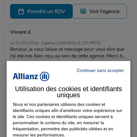
solutions pour moi. Je recommande cette agence allez
y c’est très sérieux.
Prendre un RDV
Voir l'agence
Vincent d.
Note de 5 sur 5
Le 31/03/2026 - Agence LONGEVILLE LES METZ
Bonjour, je vous laisse ce message pour vous dire que
j’ai été très bien reçu au sein de cette agence. Merci à
Léa pour son professionnalisme 😊
Continuer sans accepter
Prendre un RDV
Voir l'agence
Utilisation des cookies et identifiants
Aker B.
uniques
Note de 5 sur 5
Le 26/03/2026 - Agence LONGEVILLE LES METZ
Nous et nos partenaires utilisons des cookies et
Je suis tombée sur Léa, qui, professionnelle, sérieuse et
identifiants uniques afin d'améliorer votre expérience sur
rigoureuse dans son travail, m'a été de bon conseil, en
le site. Ces cookies et identifiants uniques servent à
personnaliser le contenu du site, en mesurer la
plus d'être fortement sympathique!
fréquentation, permettre des publicités ciblées et en
Prendre un RDV
Voir l'agence
mesurer les performances.