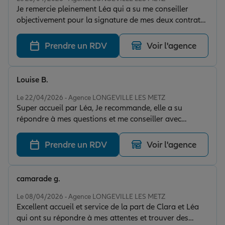
Je remercie pleinement Léa qui a su me conseiller
objectivement pour la signature de mes deux contrats
auto selon mes besoins. Elle a su être réactive et à
l'écoute pour l'établissement de mes contrats. Rapidité,
Prendre un RDV
Voir l'agence
efficacité, gentillesse... sont ses qualités. Très bonne
conseillère et très bonne agence ! Je vous conseil
pleinement. (Merci encore pour le café) À la prochaine,
Louise B.
pour mes futurs contrats, les yeux fermés ! Joseph.
Note de 5 sur 5
Le 22/04/2026 - Agence LONGEVILLE LES METZ
Super accueil par Léa, Je recommande, elle a su
répondre à mes questions et me conseiller avec
gentillesse.
Prendre un RDV
Voir l'agence
camarade g.
Note de 5 sur 5
Le 08/04/2026 - Agence LONGEVILLE LES METZ
Excellent accueil et service de la part de Clara et Léa
qui ont su répondre à mes attentes et trouver des