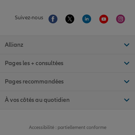
Aller sur la page Facebook de Allianz
Aller sur la page Twitter de All
Aller sur la page Linke
Aller sur la pa
Aller 
Suivez-nous
Allianz
Pages les + consultées
Pages recommandées
À vos côtés au quotidien
Accessibilité : partiellement conforme