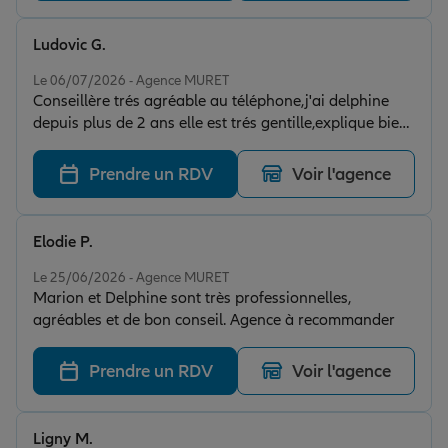
Ludovic G.
Note de 5 sur 5
Le 06/07/2026 - Agence MURET
Conseillère trés agréable au téléphone,j'ai delphine
depuis plus de 2 ans elle est trés gentille,explique bien
les choses,prend le temps qu'il faus pour tout je n'est
rien a dire je suis trés satisfais je recommande cette
Prendre un RDV
Voir l'agence
assurance
Elodie P.
Note de 5 sur 5
Le 25/06/2026 - Agence MURET
Marion et Delphine sont très professionnelles,
agréables et de bon conseil. Agence à recommander
Prendre un RDV
Voir l'agence
Ligny M.