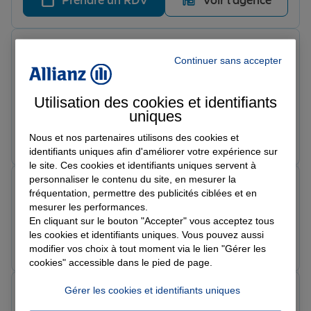
Prendre un RDV
Voir l'agence
Stella R.
Continuer sans accepter
Note de 5 sur 5
Le 04/06/2026 - Agence MURET
Superbe accueil Dorian m’a accueilli et offert ses
Utilisation des cookies et identifiants
compétences. Il m’a aider à comprendre mon contrat
uniques
habitation Je recommande !
Prendre un RDV
Voir l'agence
Nous et nos partenaires utilisons des cookies et
identifiants uniques afin d'améliorer votre expérience sur
le site. Ces cookies et identifiants uniques servent à
personnaliser le contenu du site, en mesurer la
Riri
fréquentation, permettre des publicités ciblées et en
Note de 5 sur 5
mesurer les performances.
Le 02/06/2026 - Agence MURET
En cliquant sur le bouton "Accepter" vous acceptez tous
les cookies et identifiants uniques. Vous pouvez aussi
Prendre un RDV
Voir l'agence
modifier vos choix à tout moment via le lien "Gérer les
cookies" accessible dans le pied de page.
Claudine G.
Gérer les cookies et identifiants uniques
Note de 5 sur 5