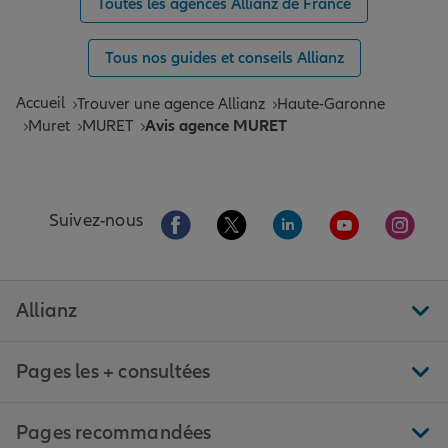
Toutes les agences Allianz de France
Tous nos guides et conseils Allianz
Accueil
Trouver une agence Allianz
Haute-Garonne
Muret
MURET
Avis agence MURET
Aller sur la page Facebook de Allianz
Aller sur la page Twitter de All
Aller sur la page Linke
Aller sur la pa
Aller 
Suivez-nous
Allianz
Pages les + consultées
Pages recommandées