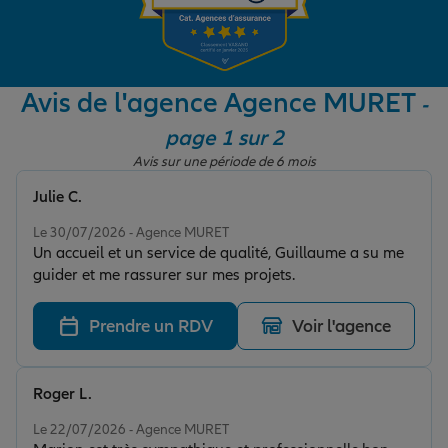
Garantie des accidents de la vie
Avis de l'agence Agence MURET
-
page 1 sur 2
Assurance scolaire
Avis sur une période de 6 mois
Julie C.
Protection juridique
Note de 5 sur 5
Le 30/07/2026 - Agence MURET
Un accueil et un service de qualité, Guillaume a su me
guider et me rassurer sur mes projets.
Retraite
Prendre un RDV
Voir l'agence
Tous nos devis d'assurance
Roger L.
Note de 5 sur 5
Le 22/07/2026 - Agence MURET