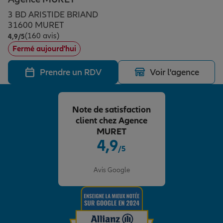
Épargne & retraite
Assurance emprunteur
Prévoyance et dépendance
Protection de la famille
3 BD ARISTIDE BRIAND
31600 MURET
(160 avis)
Note de 4.9 sur 5
4,9
/5
Vos projets
Assurance animal de compagnie
Protection juridique
Plan épargne retraite
Fermé aujourd'hui
Prendre un RDV
Voir l'agence
Conseil assurance
Assurance vie
Partir en vacances
Note de satisfaction
Outre-mer
Placements financiers
Déménager
client chez Agence
MURET
4,9
/5
Professionnels
Investissements immobiliers
Changer de voiture
Assurance auto
Note de 4.9 sur 5
Avis Google
Allianz en France
Transmission
Départ à la retraite
Assurance habitation
Préparer l’avenir
Le Pack Famille