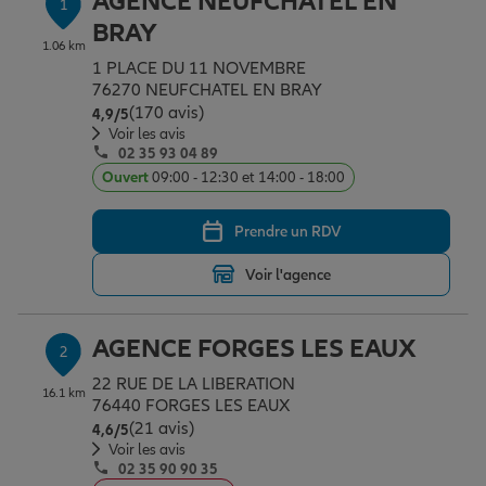
AGENCE NEUFCHATEL EN
1
Épargne & retraite
Assurance emprunteur
Prévoyance et dépendance
Protection de la famille
BRAY
1.06 km
1 PLACE DU 11 NOVEMBRE
76270 NEUFCHATEL EN BRAY
Vos projets
Assurance animal de compagnie
Protection juridique
Plan épargne retraite
(170 avis)
Note de 4.9 sur 5
4,9
/5
Voir les avis
02 35 93 04 89
Conseil assurance
Assurance vie
Partir en vacances
Ouvert
09:00 - 12:30 et 14:00 - 18:00
Prendre un RDV
Outre-mer
Placements financiers
Déménager
Voir l'agence
Professionnels
Investissements immobiliers
Changer de voiture
Assurance auto
AGENCE FORGES LES EAUX
2
22 RUE DE LA LIBERATION
16.1 km
Allianz en France
Transmission
Départ à la retraite
Assurance habitation
76440 FORGES LES EAUX
(21 avis)
Note de 4.6 sur 5
4,6
/5
Voir les avis
02 35 90 90 35
Préparer l’avenir
Le Pack Famille