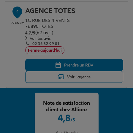
AGENCE TOTES
4
1C RUE DES 4 VENTS
29.66 km
76890 TOTES
(62 avis)
Note de 4.7 sur 5
4,7
/5
Voir les avis
02 35 32 99 01
Fermé aujourd'hui
Prendre un RDV
Voir l'agence
Note de satisfaction
client chez Allianz
4,8
/5
Note de 4.8 sur 5
Avis Google