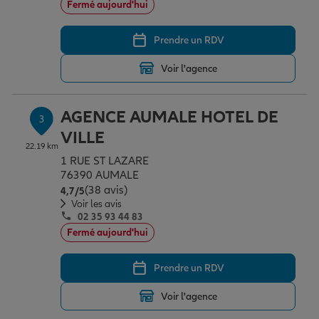
Fermé aujourd'hui
Prendre un RDV
Garantie des accidents de la vie
Voir l'agence
Assurance scolaire
AGENCE AUMALE HOTEL DE
3
VILLE
22.19 km
Protection juridique
1 RUE ST LAZARE
76390 AUMALE
(38 avis)
Note de 4.7 sur 5
4,7
/5
Retraite
Voir les avis
02 35 93 44 83
Fermé aujourd'hui
Tous nos devis d'assurance
Prendre un RDV
Voir l'agence