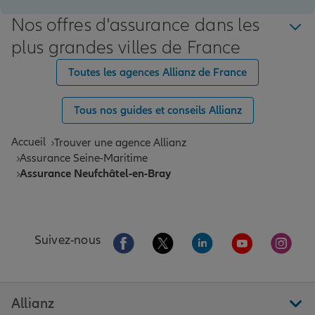
Nos offres d'assurance dans les
plus grandes villes de France
Toutes les agences Allianz de France
Tous nos guides et conseils Allianz
Accueil
Trouver une agence Allianz
Assurance Seine-Maritime
Assurance Neufchâtel-en-Bray
Aller sur la page Facebook de Allianz
Aller sur la page Twitter de All
Aller sur la page Linke
Aller sur la pa
Aller 
Suivez-nous
Allianz