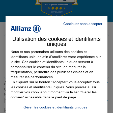
Garantie des accidents de la vie
Continuer sans accepter
Avis de l'agence Agence TOTES
Avis sur une période de 6 mois
Assurance scolaire
Utilisation des cookies et identifiants
Princesse E.
uniques
Note de 5 sur 5
Le 09/07/2026 - Agence TOTES
Nous et nos partenaires utilisons des cookies et
Protection juridique
Interlocuteur très aimable Parfait
identifiants uniques afin d'améliorer votre expérience sur
le site. Ces cookies et identifiants uniques servent à
personnaliser le contenu du site, en mesurer la
Prendre un RDV
Voir l'agence
Retraite
fréquentation, permettre des publicités ciblées et en
mesurer les performances.
Allianz proche de chez vous
En cliquant sur le bouton "Accepter" vous acceptez tous
les cookies et identifiants uniques. Vous pouvez aussi
Où que vous soyez en France, nos agences Allianz sont
Tous nos devis d'assurance
modifier vos choix à tout moment via le lien "Gérer les
toujours près de chez vous.
cookies" accessible dans le pied de page.
Nos offres d'assurance dans les
plus grandes villes de France
Gérer les cookies et identifiants uniques