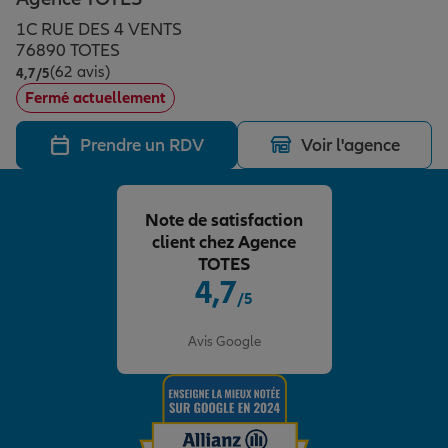
Épargne & retraite
Assurance emprunteur
Prévoyance et dépendance
Protection de la famille
1C RUE DES 4 VENTS
76890 TOTES
(62 avis)
Note de 4.7 sur 5
4,7
/5
Vos projets
Assurance animal de compagnie
Protection juridique
Plan épargne retraite
Fermé actuellement
Prendre un RDV
Voir l'agence
Conseil assurance
Assurance vie
Partir en vacances
Note de satisfaction
Outre-mer
Placements financiers
Déménager
client chez Agence
TOTES
4,7
/5
Professionnels
Investissements immobiliers
Changer de voiture
Assurance auto
Note de 4.7 sur 5
Avis Google
Allianz en France
Transmission
Départ à la retraite
Assurance habitation
Préparer l’avenir
Le Pack Famille