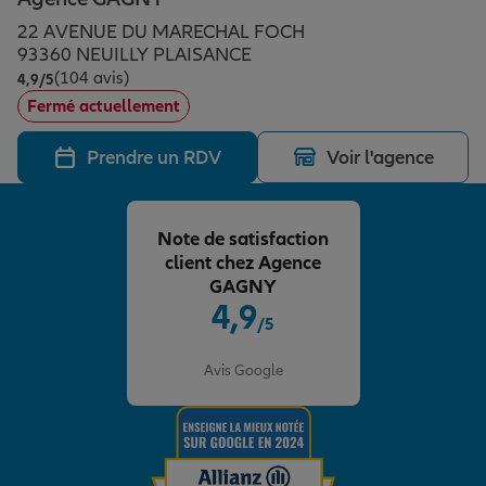
Épargne & retraite
Assurance emprunteur
Prévoyance et dépendance
Protection de la famille
22 AVENUE DU MARECHAL FOCH
93360 NEUILLY PLAISANCE
(104 avis)
Note de 4.9 sur 5
4,9
/5
Vos projets
Assurance animal de compagnie
Protection juridique
Plan épargne retraite
Fermé actuellement
Prendre un RDV
Voir l'agence
Conseil assurance
Assurance vie
Partir en vacances
Note de satisfaction
Outre-mer
Placements financiers
Déménager
client chez Agence
GAGNY
4,9
/5
Professionnels
Investissements immobiliers
Changer de voiture
Assurance auto
Note de 4.9 sur 5
Avis Google
Allianz en France
Transmission
Départ à la retraite
Assurance habitation
Préparer l’avenir
Le Pack Famille