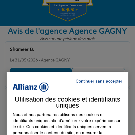
Garantie des accidents de la vie
Avis de l'agence Agence GAGNY
Avis sur une période de 6 mois
Assurance scolaire
Shameer B.
Note de 5 sur 5
Le 31/05/2026 - Agence GAGNY
Protection juridique
Prendre un RDV
Voir l'agence
Continuer sans accepter
Retraite
Nicolas D.
Utilisation des cookies et identifiants
Note de 5 sur 5
uniques
Le 28/05/2026 - Agence GAGNY
Tous nos devis d'assurance
C'est une très bonne agence réactive
Nous et nos partenaires utilisons des cookies et
identifiants uniques afin d'améliorer votre expérience sur
le site. Ces cookies et identifiants uniques servent à
Prendre un RDV
Voir l'agence
personnaliser le contenu du site, en mesurer la