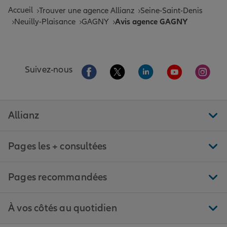
Accueil
Trouver une agence Allianz
Seine-Saint-Denis
Neuilly-Plaisance
GAGNY
Avis agence GAGNY
Aller sur la page Facebook de Allianz
Aller sur la page Twitter de All
Aller sur la page Linke
Aller sur la pa
Aller 
Suivez-nous
Allianz
Pages les + consultées
Pages recommandées
À vos côtés au quotidien