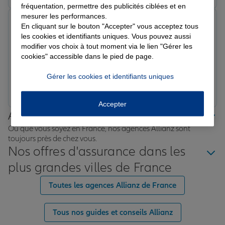
fréquentation, permettre des publicités ciblées et en
mesurer les performances.
Angelina S.
En cliquant sur le bouton "Accepter" vous acceptez tous
Note de 5 sur 5
les cookies et identifiants uniques. Vous pouvez aussi
Le 30/03/2026 - Agence GAGNY
modifier vos choix à tout moment via le lien "Gérer les
Prise de contact facile et réponses adaptées à mes
cookies" accessible dans le pied de page.
besoins. Accueil parfait
Gérer les cookies et identifiants uniques
Prendre un RDV
Voir l'agence
Accepter
Allianz proche de chez vous
Où que vous soyez en France, nos agences Allianz sont
toujours près de chez vous.
Nos offres d'assurance dans les
plus grandes villes de France
Toutes les agences Allianz de France
Tous nos guides et conseils Allianz