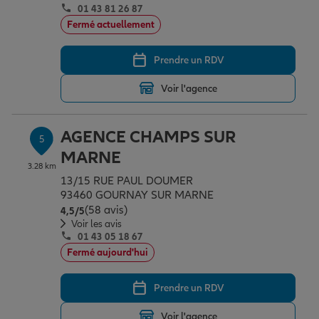
01 43 81 26 87
Fermé actuellement
Prendre un RDV
Voir l'agence
AGENCE CHAMPS SUR
5
MARNE
3.28 km
13/15 RUE PAUL DOUMER
93460 GOURNAY SUR MARNE
(58 avis)
Note de 4.5 sur 5
4,5
/5
Voir les avis
01 43 05 18 67
Fermé aujourd'hui
Prendre un RDV
Voir l'agence