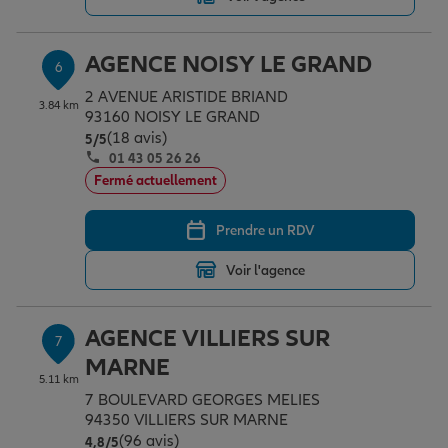
AGENCE NOISY LE GRAND
6
2 AVENUE ARISTIDE BRIAND
3.84 km
93160 NOISY LE GRAND
(18 avis)
Note de 5 sur 5
5
/5
01 43 05 26 26
Fermé actuellement
Prendre un RDV
Voir l'agence
AGENCE VILLIERS SUR
7
MARNE
5.11 km
7 BOULEVARD GEORGES MELIES
94350 VILLIERS SUR MARNE
(96 avis)
Note de 4.8 sur 5
4,8
/5