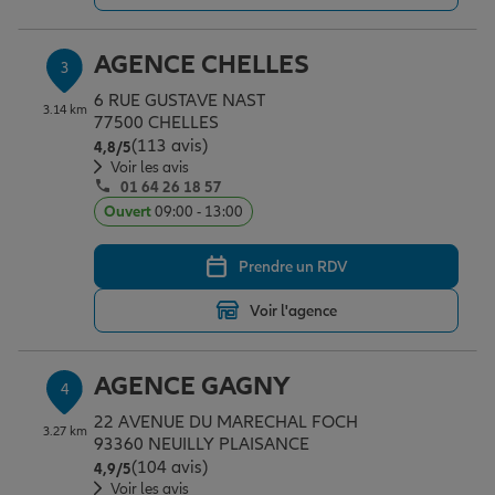
AGENCE CHELLES
3
Garantie des accidents de la vie
6 RUE GUSTAVE NAST
3.14 km
77500 CHELLES
(113 avis)
Note de 4.8 sur 5
4,8
/5
Assurance scolaire
Voir les avis
01 64 26 18 57
Ouvert
09:00 - 13:00
Protection juridique
Prendre un RDV
Voir l'agence
Retraite
AGENCE GAGNY
4
Tous nos devis d'assurance
22 AVENUE DU MARECHAL FOCH
3.27 km
93360 NEUILLY PLAISANCE
(104 avis)
Note de 4.9 sur 5
4,9
/5
Voir les avis