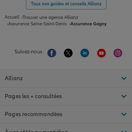
Tous nos guides et conseils Allianz
Accueil
Trouver une agence Allianz
Assurance Seine-Saint-Denis
Assurance Gagny
Aller sur la page Facebook de Allianz
Aller sur la page Twitter de All
Aller sur la page Linke
Aller sur la pa
Aller 
Suivez-nous
Allianz
Pages les + consultées
Pages recommandées