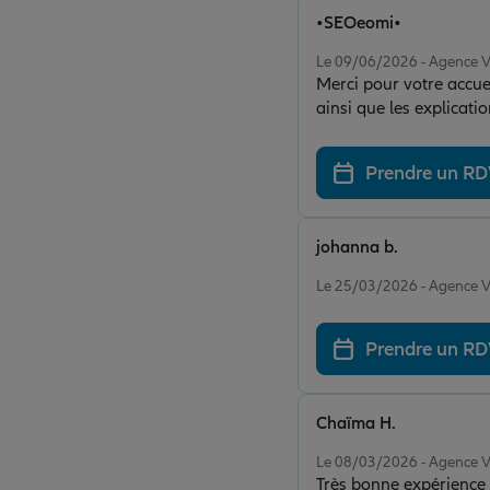
•SEOeomi•
Note de 5 sur 5
Le 09/06/2026 - Agence
Merci pour votre accueil
ainsi que les explicati
encore pour votre genti
Prendre un R
johanna b.
Note de 5 sur 5
Le 25/03/2026 - Agence
Prendre un R
Chaïma H.
Note de 5 sur 5
Le 08/03/2026 - Agence
Très bonne expérience a