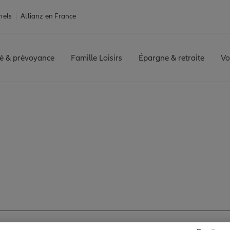
nels
Allianz en France
é & prévoyance
Famille Loisirs
Épargne & retraite
Vo
r-Marne
VILLIERS SUR MARNE
Avis agence VILLIERS SUR MARN
avis de l'agence VIL