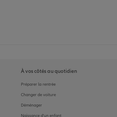
anz
in de Allianz
ge Youtube de Allianz
ur la page Instagram de Allianz
À vos côtés au quotidien
Préparer la rentrée
Changer de voiture
Déménager
Naissance d'un enfant