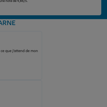
 une note de 4,86/5.
MARNE
t ce que j’attend de mon