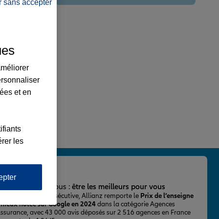
r sans accepter
ues
améliorer
ersonnaliser
lées et en
ifiants
rer les
epter
important pour nous :
être les meilleurs pour vous
ur la 2ème fois consécutive, Allianz remporte le
Prix de l’enseigne
 mieux notée sur Google en 2024
dans la catégorie Agences
Assurance, avec 43 000 avis déposés sur 2 516 agences en France