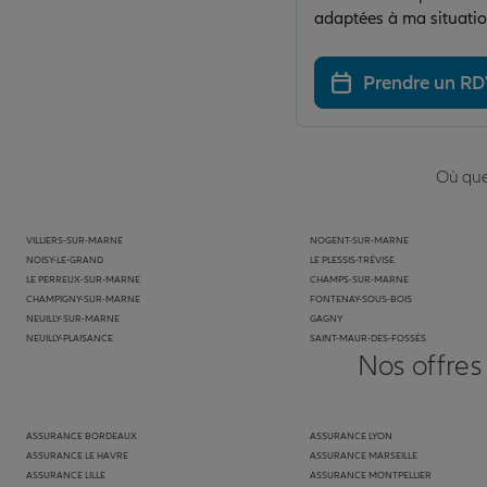
adaptées à ma situati
Prendre un R
Où que 
VILLIERS-SUR-MARNE
NOGENT-SUR-MARNE
NOISY-LE-GRAND
LE PLESSIS-TRÉVISE
LE PERREUX-SUR-MARNE
CHAMPS-SUR-MARNE
CHAMPIGNY-SUR-MARNE
FONTENAY-SOUS-BOIS
NEUILLY-SUR-MARNE
GAGNY
NEUILLY-PLAISANCE
SAINT-MAUR-DES-FOSSÉS
Nos offres
ASSURANCE BORDEAUX
ASSURANCE LYON
ASSURANCE LE HAVRE
ASSURANCE MARSEILLE
ASSURANCE LILLE
ASSURANCE MONTPELLIER