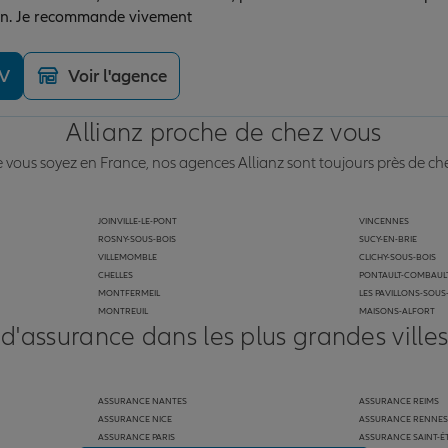
on. Je recommande vivement
DV
Voir l'agence
Allianz proche de chez vous
vous soyez en France, nos agences Allianz sont toujours près de ch
JOINVILLE-LE-PONT
VINCENNES
ROSNY-SOUS-BOIS
SUCY-EN-BRIE
VILLEMOMBLE
CLICHY-SOUS-BOIS
CHELLES
PONTAULT-COMBAUL
MONTFERMEIL
LES PAVILLONS-SOUS
MONTREUIL
MAISONS-ALFORT
 d'assurance dans les plus grandes ville
ASSURANCE NANTES
ASSURANCE REIMS
ASSURANCE NICE
ASSURANCE RENNES
ASSURANCE PARIS
ASSURANCE SAINT-É