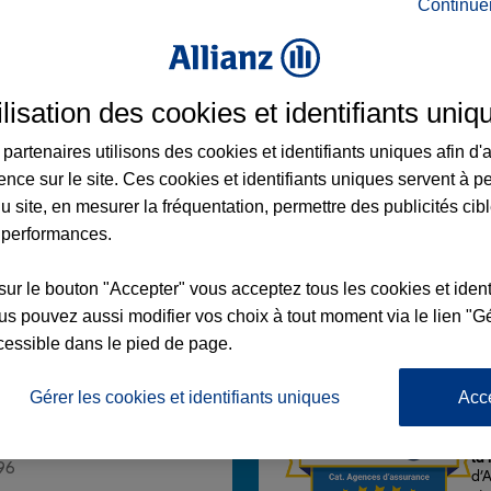
Continue
ilisation des cookies et identifiants uniq
ERS SUR MARNE
partenaires utilisons des cookies et identifiants uniques afin d'
ence sur le site. Ces cookies et identifiants uniques servent à p
RGES MELIES
UR MARNE
u site, en mesurer la fréquentation, permettre des publicités cib
 performances.
sur le bouton "Accepter" vous acceptez tous les cookies et ident
Voir l'agence
s pouvez aussi modifier vos choix à tout moment via le lien "Gé
cessible dans le pied de page.
Gérer les cookies et identifiants uniques
Acc
L'
Po
ce VILLIERS SUR MARNE
la
96
d’