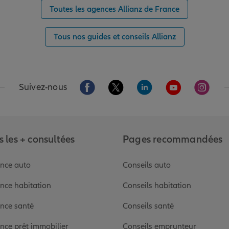
Toutes les agences Allianz de France
Tous nos guides et conseils Allianz
Aller sur la page Facebook de Allianz
Aller sur la page Twitter de Alli
Aller sur la page Linked
Aller sur la pa
Aller s
Suivez-nous
 les + consultées
Pages recommandées
nce auto
Conseils auto
nce habitation
Conseils habitation
nce santé
Conseils santé
nce prêt immobilier
Conseils emprunteur