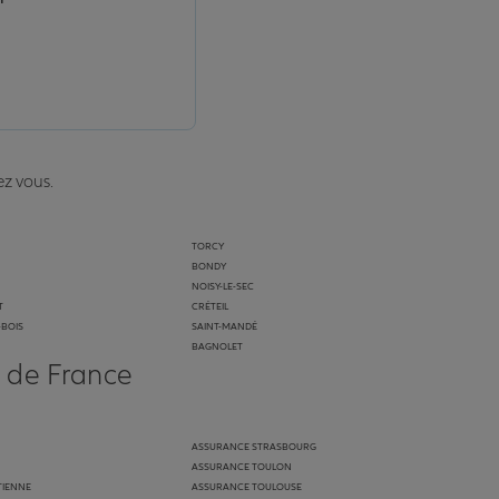
ez vous.
TORCY
BONDY
NOISY-LE-SEC
T
CRÉTEIL
-BOIS
SAINT-MANDÉ
BAGNOLET
s de France
ASSURANCE STRASBOURG
ASSURANCE TOULON
TIENNE
ASSURANCE TOULOUSE