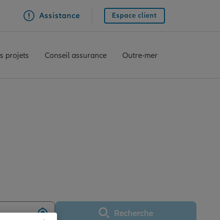
Assistance
Espace client
s projets
Conseil assurance
Outre-mer
E
LIERS SUR MARNE
Recherche
Utiliser ma position