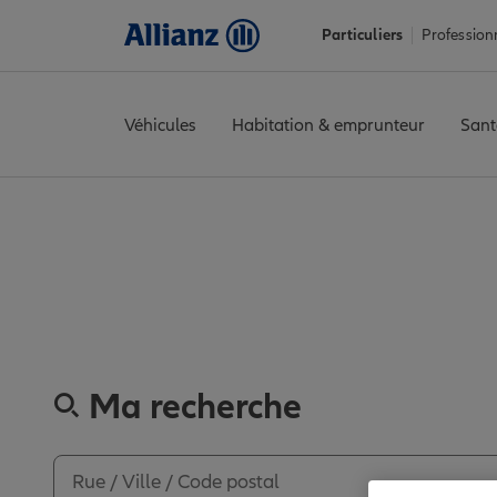
Particuliers
Profession
Véhicules
Habitation & emprunteur
Sant
Accueil
Trouver une agence Allianz
Val-de-Marne
Villiers-su
Découvrez les 
Ma recherche