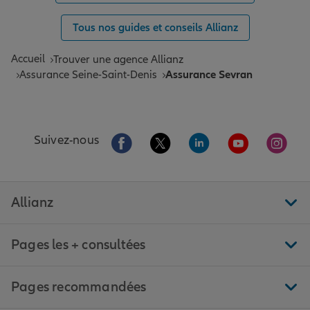
Tous nos guides et conseils Allianz
Accueil
Trouver une agence Allianz
Assurance Seine-Saint-Denis
Assurance Sevran
Aller sur la page Facebook de Allianz
Aller sur la page Twitter de All
Aller sur la page Linke
Aller sur la pa
Aller 
Suivez-nous
Allianz
Pages les + consultées
Pages recommandées