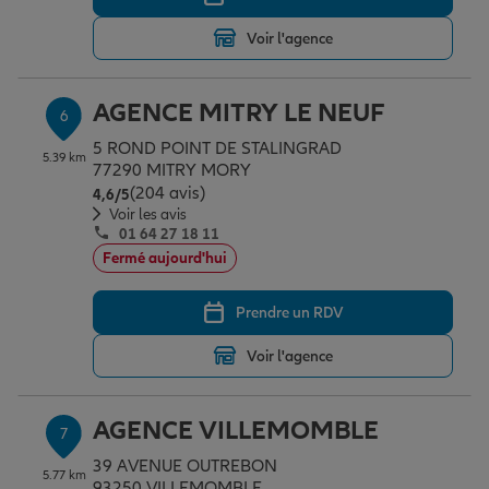
Voir l'agence
AGENCE MITRY LE NEUF
6
5 ROND POINT DE STALINGRAD
5.39 km
77290 MITRY MORY
(204 avis)
Note de 4.6 sur 5
4,6
/5
Voir les avis
01 64 27 18 11
Fermé aujourd'hui
Prendre un RDV
Voir l'agence
AGENCE VILLEMOMBLE
7
39 AVENUE OUTREBON
5.77 km
93250 VILLEMOMBLE