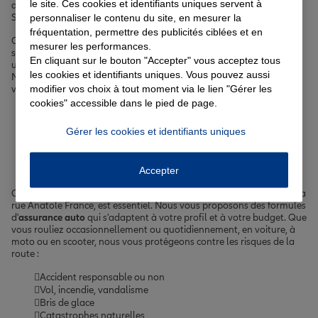
le site. Ces cookies et identifiants uniques servent à
de répondre au mieux à vos attentes en matière d'
assurance
à
personnaliser le contenu du site, en mesurer la
Sevran.
fréquentation, permettre des publicités ciblées et en
Chez Allianz, nous mettons tout en œuvre pour vous offrir des
mesurer les performances.
solutions d'
assurance
complètes et personnalisées, que vous soyez
En cliquant sur le bouton "Accepter" vous acceptez tous
un particulier, un professionnel ou une entreprise basée à Sevran.
les cookies et identifiants uniques. Vous pouvez aussi
N'hésitez pas à prendre contact avec nos équipes pour discuter de
modifier vos choix à tout moment via le lien "Gérer les
vos besoins spécifiques et obtenir un devis adapté à votre situation.
cookies" accessible dans le pied de page.
Votre assurance auto, moto
Gérer les cookies et identifiants uniques
ou scooter à Sevran
Accepter
Circuler sereinement à Sevran, que ce soit sur l'avenue Dumont ou la
rue Anatole France, est essentiel. Nous vous proposons des formules
d'
assurance auto
qui s'adaptent à votre profil et à votre budget. Que
vous rouliez occasionnellement ou quotidiennement, en voiture, à
moto ou en scooter, nous vous protégeons contre les risques de la
route :
Accident responsable ou non
Vol, incendie, vandalisme
Bris de glace
Catastrophes naturelles