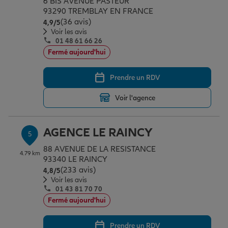
6 BIS AVENUE PASTEUR
93290 TREMBLAY EN FRANCE
(36 avis)
Note de 4.9 sur 5
4,9
/5
Voir les avis
01 48 61 66 26
Fermé aujourd'hui
Prendre un RDV
Voir l'agence
AGENCE LE RAINCY
5
88 AVENUE DE LA RESISTANCE
4.79 km
93340 LE RAINCY
(233 avis)
Note de 4.8 sur 5
4,8
/5
Voir les avis
01 43 81 70 70
Fermé aujourd'hui
Prendre un RDV