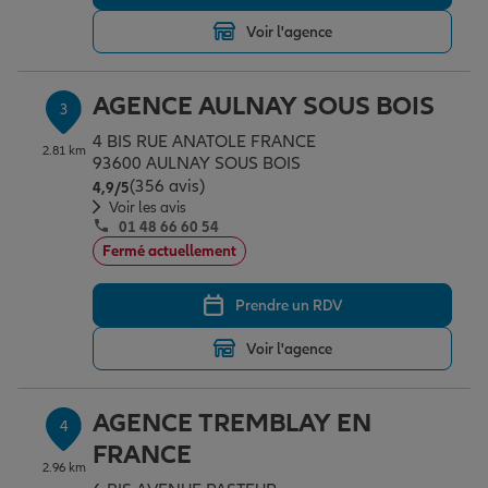
Voir l'agence
Garantie des accidents de la vie
AGENCE AULNAY SOUS BOIS
3
4 BIS RUE ANATOLE FRANCE
Assurance scolaire
2.81 km
93600 AULNAY SOUS BOIS
(356 avis)
Note de 4.9 sur 5
4,9
/5
Voir les avis
01 48 66 60 54
Protection juridique
Fermé actuellement
Prendre un RDV
Retraite
Voir l'agence
Tous nos devis d'assurance
AGENCE TREMBLAY EN
4
FRANCE
2.96 km