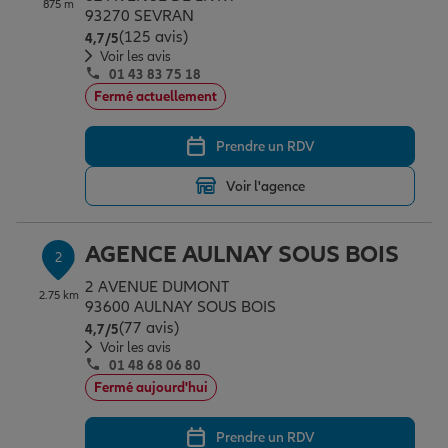
875 m
Épargne & retraite
Assurance emprunteur
Prévoyance et dépendance
Protection de la famille
93270 SEVRAN
(125 avis)
Note de 4.7 sur 5
4,7
/5
Voir les avis
01 43 83 75 18
Vos projets
Assurance animal de compagnie
Protection juridique
Plan épargne retraite
Fermé actuellement
Prendre un RDV
Conseil assurance
Assurance vie
Partir en vacances
Voir l'agence
Outre-mer
Placements financiers
Déménager
AGENCE AULNAY SOUS BOIS
2
2 AVENUE DUMONT
2.75 km
Professionnels
Investissements immobiliers
Changer de voiture
Assurance auto
93600 AULNAY SOUS BOIS
(77 avis)
Note de 4.7 sur 5
4,7
/5
Voir les avis
01 48 68 06 80
Allianz en France
Transmission
Départ à la retraite
Assurance habitation
Fermé aujourd'hui
Prendre un RDV
Préparer l’avenir
Le Pack Famille