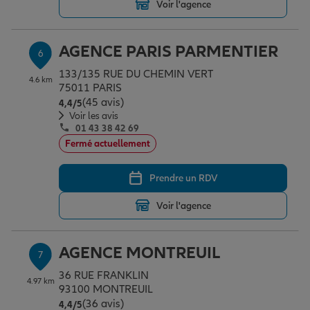
Voir l'agence
AGENCE PARIS PARMENTIER
6
133/135 RUE DU CHEMIN VERT
4.6 km
75011 PARIS
(45 avis)
Note de 4.4 sur 5
4,4
/5
Voir les avis
01 43 38 42 69
Fermé actuellement
Prendre un RDV
Voir l'agence
AGENCE MONTREUIL
7
36 RUE FRANKLIN
4.97 km
93100 MONTREUIL
(36 avis)
Note de 4.4 sur 5
4,4
/5