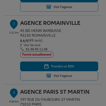
Voir l'agence
Garantie des accidents de la vie
AGENCE ROMAINVILLE
3
45 BD HENRI BARBUSSE
Assurance scolaire
3.21 km
93230 ROMAINVILLE
(49 avis)
Note de 4.6 sur 5
4,6
/5
Voir les avis
01 48 45 11 08
Protection juridique
Fermé actuellement
Prendre un RDV
Retraite
Voir l'agence
Tous nos devis d'assurance
AGENCE PARIS ST MARTIN
4
197 RUE DU FAUBOURG ST MARTIN
4.04 km
75010 PARIS