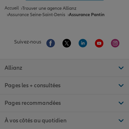
Accueil
Trouver une agence Allianz
Assurance Seine-Saint-Denis
Assurance Pantin
Aller sur la page Facebook de Allianz
Aller sur la page Twitter de All
Aller sur la page Linke
Aller sur la pa
Aller 
Suivez-nous
Allianz
Pages les + consultées
Pages recommandées
À vos côtés au quotidien