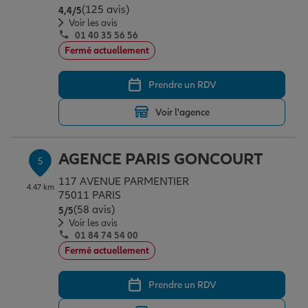
(125 avis)
Note de 4.4 sur 5
4,4
/5
Voir les avis
01 40 35 56 56
Fermé actuellement
Prendre un RDV
Voir l'agence
AGENCE PARIS GONCOURT
5
117 AVENUE PARMENTIER
4.47 km
75011 PARIS
(58 avis)
Note de 5 sur 5
5
/5
Voir les avis
01 84 74 54 00
Fermé actuellement
Prendre un RDV