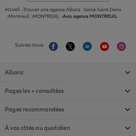
Accueil
Trouver une agence Allianz
Seine-Saint-Denis
Montreuil
MONTREUIL
Avis agence MONTREUIL
Aller sur la page Facebook de Allianz
Aller sur la page Twitter de All
Aller sur la page Linke
Aller sur la pa
Aller 
Suivez-nous
Allianz
Pages les + consultées
Pages recommandées
À vos côtés au quotidien