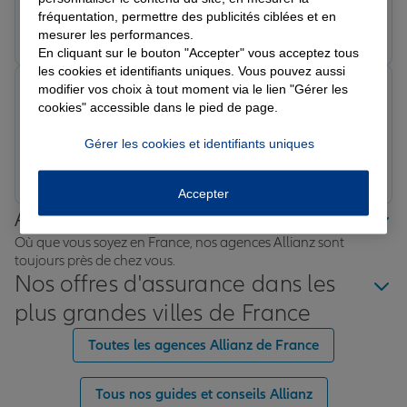
fréquentation, permettre des publicités ciblées et en
Prendre un RDV
Voir l'agence
mesurer les performances.
En cliquant sur le bouton "Accepter" vous acceptez tous
les cookies et identifiants uniques. Vous pouvez aussi
modifier vos choix à tout moment via le lien "Gérer les
Guiqiu P.
cookies" accessible dans le pied de page.
Note de 5 sur 5
Le 10/03/2026 - Agence MONTREUIL
Gérer les cookies et identifiants uniques
Prendre un RDV
Voir l'agence
Accepter
Allianz proche de chez vous
Où que vous soyez en France, nos agences Allianz sont
toujours près de chez vous.
Nos offres d'assurance dans les
plus grandes villes de France
Toutes les agences Allianz de France
Tous nos guides et conseils Allianz