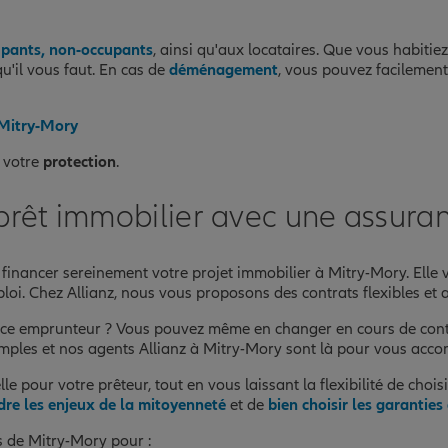
upants, non-occupants
, ainsi qu'aux locataires. Que vous habiti
u'il vous faut. En cas de
déménagement
, vous pouvez facilement
 Mitry-Mory
 votre
protection
.
 prêt immobilier avec une assura
financer sereinement votre projet immobilier à Mitry-Mory. Elle
loi. Chez Allianz, nous vous proposons des contrats flexibles et a
ance emprunteur ? Vous pouvez même en changer en cours de cont
mples et nos agents Allianz à Mitry-Mory sont là pour vous acc
e pour votre prêteur, tout en vous laissant la flexibilité de choi
re les enjeux de la mitoyenneté
et de
bien choisir les garantie
s de Mitry-Mory pour :