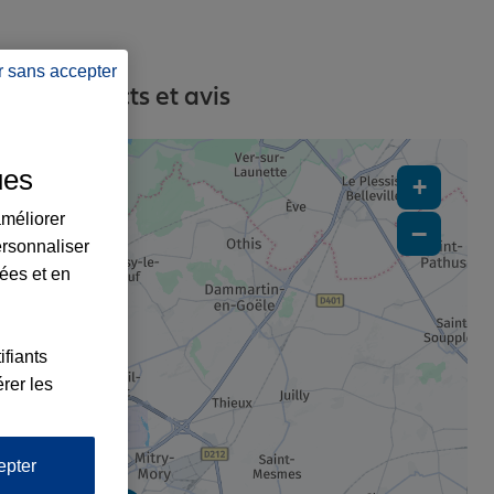
r sans accepter
es, contacts et avis
ues
+
améliorer
−
ersonnaliser
lées et en
ifiants
rer les
epter