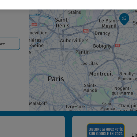
x2
nce
nce
L'