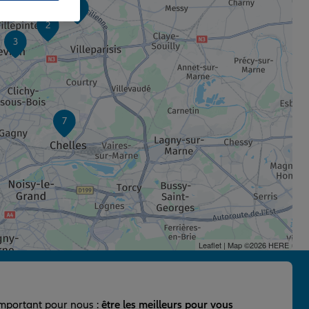
1
2
3
7
Leaflet
| Map ©2026
HERE
important pour nous :
être les meilleurs pour vous