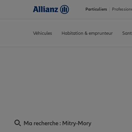
Particuliers
Profession
Véhicules
Habitation & emprunteur
Sant
Accueil
Trouver une agence Allianz
Assurance Seine-et-Marn
Assurance Mitry-M
Ma recherche :
Mitry-Mory