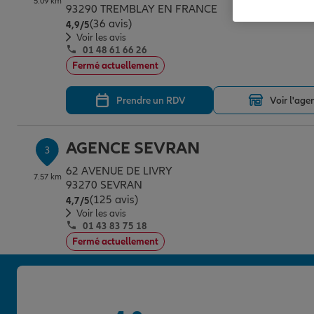
5.09 km
93290 TREMBLAY EN FRANCE
(36 avis)
Note de 4.9 sur 5
4,9
/5
Voir les avis
01 48 61 66 26
Fermé actuellement
Prendre un RDV
Voir l'age
AGENCE SEVRAN
3
62 AVENUE DE LIVRY
7.57 km
93270 SEVRAN
(125 avis)
Note de 4.7 sur 5
4,7
/5
Voir les avis
01 43 83 75 18
Fermé actuellement
Prendre un RDV
Voir l'age