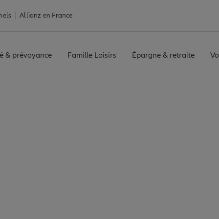
nels
Allianz en France
é & prévoyance
Famille Loisirs
Épargne & retraite
Vo
e
Assurance Mitry-Mory
ory : 7 agences Alli
Mitry-Mory