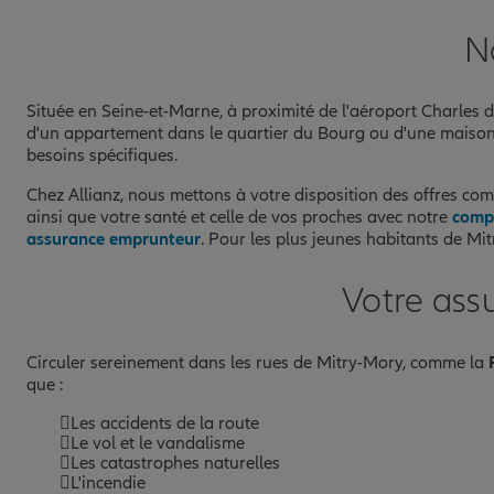
Fermé actuellement
N
Prendre un RDV
Voir l'age
Située en Seine-et-Marne, à proximité de l'aéroport Charles
d'un appartement dans le quartier du Bourg ou d'une maison
besoins spécifiques.
Chez Allianz, nous mettons à votre disposition des offres co
ainsi que votre santé et celle de vos proches avec notre
comp
assurance emprunteur
. Pour les plus jeunes habitants de Mi
Votre ass
Circuler sereinement dans les rues de Mitry-Mory, comme la
que :
Les accidents de la route
Le vol et le vandalisme
Les catastrophes naturelles
L'incendie