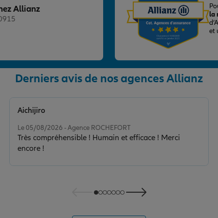
Po
hez Allianz
la
20915
d’
et
Derniers avis de nos agences Allianz
nce
Aichijiro
Note de 5 sur 5
Le 05/08/2026 - Agence ROCHEFORT
Très compréhensible ! Humain et efficace ! Merci
encore !