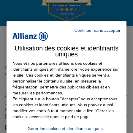
Garantie des accidents de la vie
Avis de l'agence Agence NOISY
Continuer sans accepter
LE GRAND
0
Assurance scolaire
Utilisation des cookies et identifiants
Avis sur une période de 6 mois
uniques
Protection juridique
Nous et nos partenaires utilisons des cookies et
Aucun avis sur votre agence n'a été retrouvé pour le
identifiants uniques afin d'améliorer votre expérience sur
moment
le site. Ces cookies et identifiants uniques servent à
personnaliser le contenu du site, en mesurer la
Retraite
fréquentation, permettre des publicités ciblées et en
mesurer les performances.
Allianz proche de chez vous
En cliquant sur le bouton "Accepter" vous acceptez tous
Où que vous soyez en France, nos agences Allianz sont
les cookies et identifiants uniques. Vous pouvez aussi
Tous nos devis d'assurance
toujours près de chez vous.
modifier vos choix à tout moment via le lien "Gérer les
Nos offres d'assurance dans les
cookies" accessible dans le pied de page.
plus grandes villes de France
Gérer les cookies et identifiants uniques