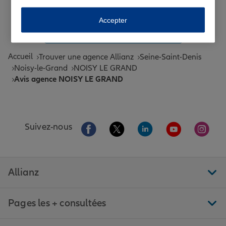
Toutes les agences Allianz de France
Accepter
Tous nos guides et conseils Allianz
Accueil
Trouver une agence Allianz
Seine-Saint-Denis
Noisy-le-Grand
NOISY LE GRAND
Avis agence NOISY LE GRAND
Aller sur la page Facebook de Allianz
Aller sur la page Twitter de All
Aller sur la page Linke
Aller sur la pa
Aller 
Suivez-nous
Allianz
Pages les + consultées