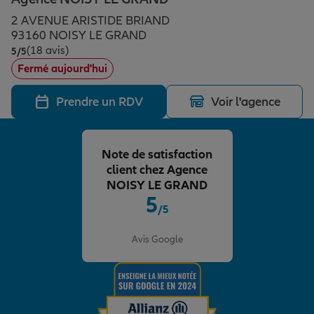
Épargne & retraite
Assurance emprunteur
Prévoyance et dépendance
Protection de la famille
2 AVENUE ARISTIDE BRIAND
93160 NOISY LE GRAND
(18 avis)
Note de 5 sur 5
5
/5
Vos projets
Assurance animal de compagnie
Protection juridique
Plan épargne retraite
Fermé aujourd'hui
Prendre un RDV
Voir l'agence
Conseil assurance
Assurance vie
Partir en vacances
Note de satisfaction
Outre-mer
Placements financiers
Déménager
client chez Agence
NOISY LE GRAND
5
/5
Professionnels
Investissements immobiliers
Changer de voiture
Assurance auto
Note de 5 sur 5
Avis Google
Allianz en France
Transmission
Départ à la retraite
Assurance habitation
Préparer l’avenir
Le Pack Famille