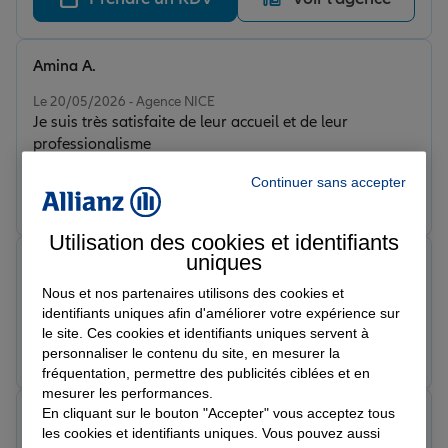
Amina A.
Note de 5 sur 5
Le 20/05/2026 - Agence NICE
Je suis très satisfaite de leur accueil et de leur
professionalisme
Continuer sans accepter
Prendre un RDV
Voir l'agence
Utilisation des cookies et identifiants
uniques
Ahmed s.
Note de 5 sur 5
Nous et nos partenaires utilisons des cookies et
Le 19/05/2026 - Agence NICE
identifiants uniques afin d'améliorer votre expérience sur
le site. Ces cookies et identifiants uniques servent à
Prendre un RDV
Voir l'agence
personnaliser le contenu du site, en mesurer la
fréquentation, permettre des publicités ciblées et en
mesurer les performances.
En cliquant sur le bouton "Accepter" vous acceptez tous
Yoann
les cookies et identifiants uniques. Vous pouvez aussi
Note de 5 sur 5