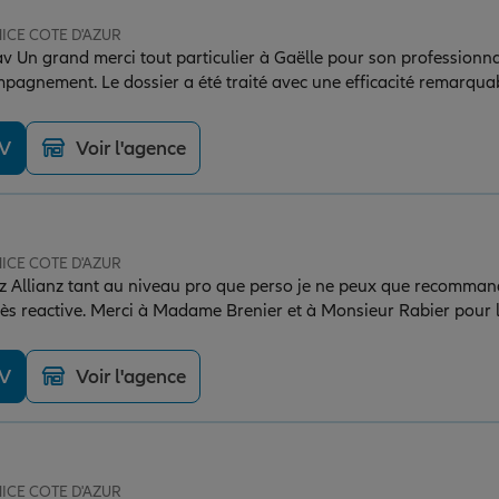
NICE COTE D'AZUR
ctivité et
mpagnement. Le dossier a été traité avec une efficacité remarquab
aires et un vrai sens du service. Dans un contexte où la disponibilité et la
la différence, cette agence se distingue clairement par son séri
DV
Voir l'agence
rci pour votre travail !
NICE COTE D'AZUR
 Allianz tant au niveau pro que perso je ne peux que recommand
très reactive. Merci à Madame Brenier et à Monsieur Rabier pour l
DV
Voir l'agence
NICE COTE D'AZUR