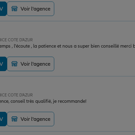
DV
Voir l'agence
NICE COTE D'AZUR
emps , l'écoute , la patience et nous a super bien conseillé merc
DV
Voir l'agence
NICE COTE D'AZUR
ence, conseil très qualifié, je recommande!
DV
Voir l'agence