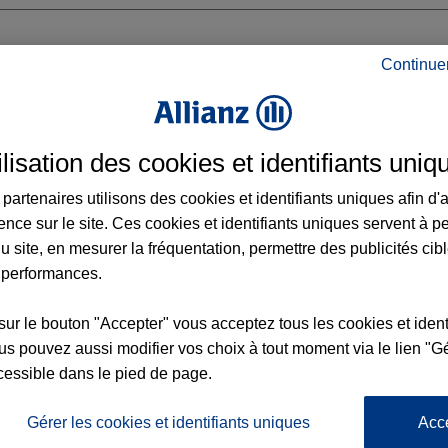
Continue
COTE D'AZUR
ilisation des cookies et identifiants uniq
partenaires utilisons des cookies et identifiants uniques afin d'
ence sur le site. Ces cookies et identifiants uniques servent à p
 14:00 - 18:00
u site, en mesurer la fréquentation, permettre des publicités cib
 performances.
Voir l'agence
sur le bouton "Accepter" vous acceptez tous les cookies et ident
s pouvez aussi modifier vos choix à tout moment via le lien "Gé
cessible dans le pied de page.
L'
Po
nce NICE COTE D'AZUR
la
Gérer les cookies et identifiants uniques
Acc
195
d’