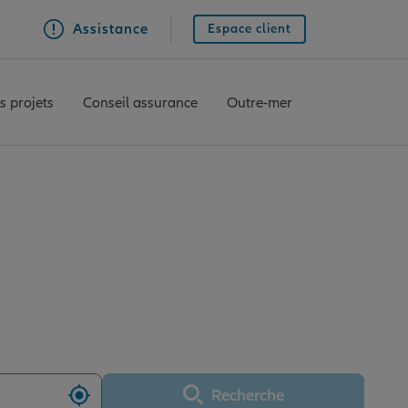
Assistance
Espace client
s projets
Conseil assurance
Outre-mer
CE COTE D'AZUR
Recherche
Utiliser ma position