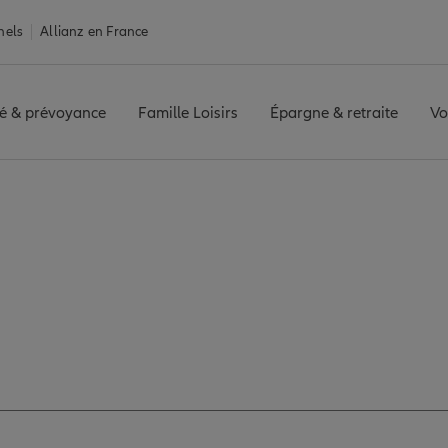
nels
Allianz en France
é & prévoyance
Famille Loisirs
Épargne & retraite
Vo
E COTE D'AZUR
Avis agence NICE COTE D'AZUR
 avis de l'agence NI