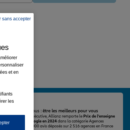
r sans accepter
ues
améliorer
ersonnaliser
lées et en
ifiants
rer les
important pour nous :
être les meilleurs pour vous
ur la 2ème fois consécutive, Allianz remporte le
Prix de l’enseigne
 mieux notée sur Google en 2024
dans la catégorie Agences
epter
Assurance, avec 43 000 avis déposés sur 2 516 agences en France