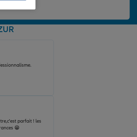
 une note de 4,86/5.
AZUR
fessionnalisme.
urances 😁