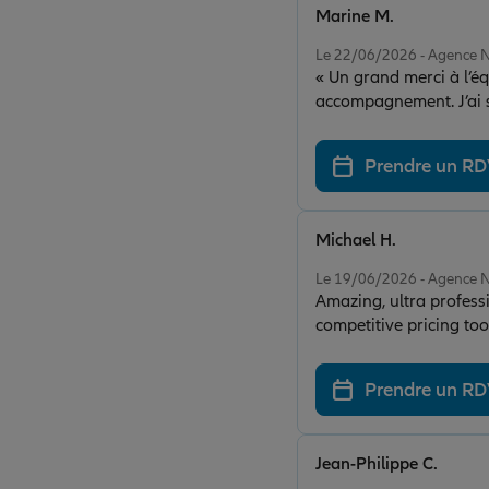
Marine M.
Note de 5 sur 5
Le 22/06/2026 - Agence 
« Un grand merci à l’é
accompagnement. J’ai s
efficacité et simplicité
garanties les plus adapt
Prendre un R
recommande vivement ce
Michael H.
Note de 5 sur 5
Le 19/06/2026 - Agence 
Amazing, ultra professio
competitive pricing to
Prendre un R
Jean-Philippe C.
Note de 5 sur 5