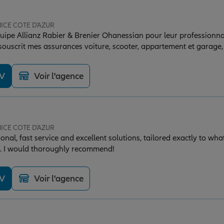
NICE COTE D'AZUR
quipe Allianz Rabier & Brenier Ohanessian pour leur professionna
ouscrit mes assurances voiture, scooter, appartement et garage, 
. L’équipe est disponible, à l’écoute et apporte de précieux conseils
ées à mes besoins. Je suis très satisfaite de la qualité du service 
DV
Voir l'agence
tte agence à toute personne recherchant un assureur sérieux et
NICE COTE D'AZUR
nal, fast service and excellent solutions, tailored exactly to what w
o. I would thoroughly recommend!
DV
Voir l'agence