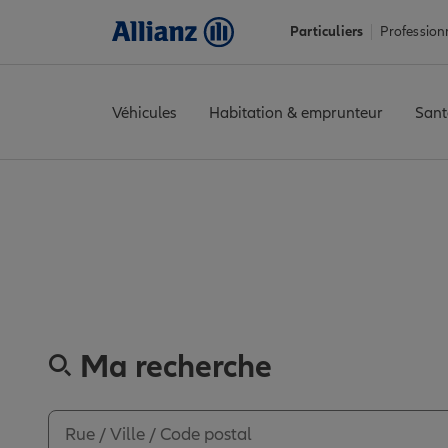
Particuliers
Profession
Véhicules
Habitation & emprunteur
Sant
Accueil
Trouver une agence Allianz
Alpes-Maritimes
Nice
NIC
Découvrez les
Ma recherche