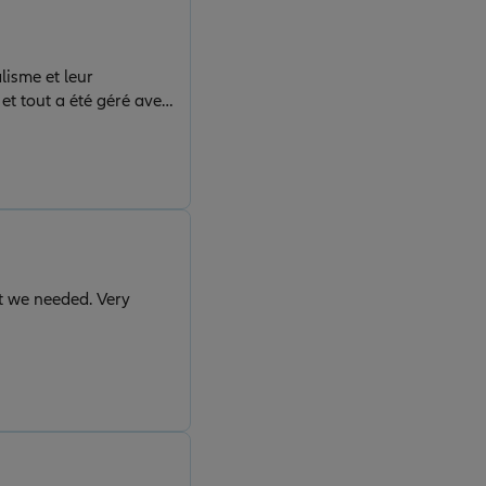
lisme et leur
et tout a été géré avec
 pour trouver les
et du suivi. Je
 réactif. »
e needed. Very