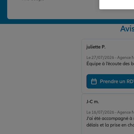
Avi
juliette P.
Note de 5 sur 5
Le 27/07/2026 - Agence 
Équipe à l’écoute des 
Prendre un R
J-C m.
Note de 5 sur 5
Le 16/07/2026 - Agence 
J'ai été accompagné à merveille ,Charlène c'est occupé de m
délais et la prise en c