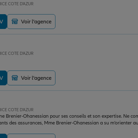
NICE COTE D'AZUR
DV
Voir l'agence
NICE COTE D'AZUR
DV
Voir l'agence
NICE COTE D'AZUR
e Brenier-Ohanessian pour ses conseils et son expertise. Ne co
sants des assurances, Mme Brenier-Ohanessian a su m’orienter a
i. Je recommande vivement !