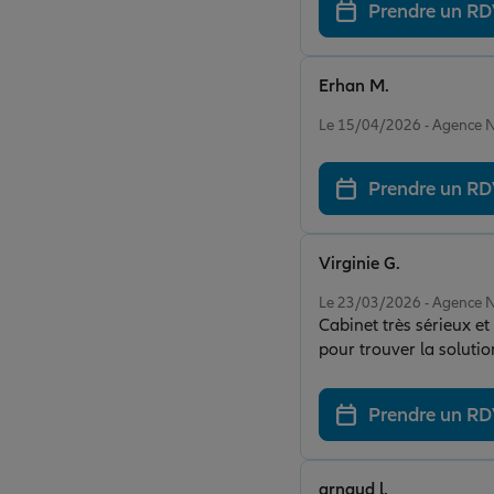
Prendre un R
Erhan M.
Note de 5 sur 5
Le 15/04/2026 - Agence 
Prendre un R
Virginie G.
Note de 5 sur 5
Le 23/03/2026 - Agence 
Cabinet très sérieux et 
pour trouver la soluti
cabinet et a chacune de
recommande +++++++
Prendre un R
arnaud l.