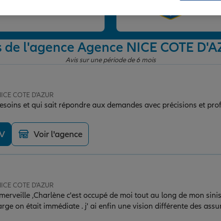
et
s de l'agence Agence NICE COTE D'
Avis sur une période de 6 mois
NICE COTE D'AZUR
besoins et qui sait répondre aux demandes avec précisions et pro
DV
Voir l'agence
NICE COTE D'AZUR
oi tout au long de mon sinistre,c'est parfait ! les
harge on était immédiate . j' ai enfin une vision différente des ass