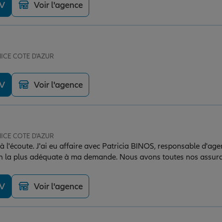
DV
Voir l'agence
NICE COTE D'AZUR
DV
Voir l'agence
NICE COTE D'AZUR
à l'écoute. J'ai eu affaire avec Patricia BINOS, responsable d'agenc
on la plus adéquate à ma demande. Nous avons toutes nos assura
 nos demandes nous avons trouver oreille attentive, gentillesse e
DV
Voir l'agence