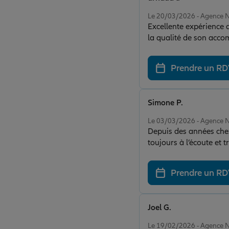
Note de 5 sur 5
Le 20/03/2026 - Agence 
Excellente expérience av Un grand merci tout particulier à Gaëlle pour son professionnalisme, sa réa
la qualité de son acco
très rapides, avec des explications cl
compétence font toute 
Prendre un R
client. Je recommande vivement cette agence à toute personne recherchant un interlocuteur fiable, réactif et
efficace. Encore me
Simone P.
Note de 5 sur 5
Le 03/03/2026 - Agence 
Depuis des années chez
toujours à l’écoute et 
Prendre un R
Joel G.
Note de 5 sur 5
Le 19/02/2026 - Agence 