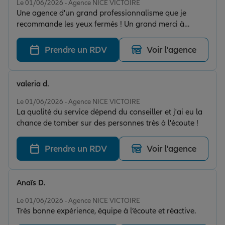
Le 01/06/2026 - Agence NICE VICTOIRE
Une agence d'un grand professionnalisme que je
recommande les yeux fermés ! Un grand merci à
Monsieur MAZZUCCO pour son expertise, sa réactivité
et la pertinence de ses conseils. Il prend le temps
Prendre un RDV
Voir l'agence
d'analyser les besoins réels avec beaucoup de rigueur
et propose des solutions parfaitement adaptées.
L'accueil est chaleureux et le suivi est irréprochable. Si
valeria d.
vous cherchez un assureur de confiance à Nice, vous
Note de 4 sur 5
êtes à la bonne adresse !
Le 01/06/2026 - Agence NICE VICTOIRE
La qualité du service dépend du conseiller et j'ai eu la
chance de tomber sur des personnes très à l'écoute !
Prendre un RDV
Voir l'agence
Anaïs D.
Note de 5 sur 5
Le 01/06/2026 - Agence NICE VICTOIRE
Très bonne expérience, équipe à l’écoute et réactive.