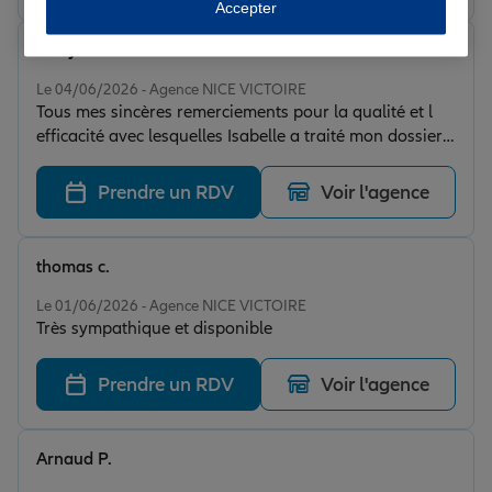
Accepter
Dany B.
Note de 5 sur 5
Le 04/06/2026 - Agence NICE VICTOIRE
Tous mes sincères remerciements pour la qualité et l
efficacité avec lesquelles Isabelle a traité mon dossier
de sinistre. Son professionnalisme comme toujours, et
son sens du service sont des atouts pour cette agence.
Prendre un RDV
Voir l'agence
Il est important de souligner la qualité du travail
accompli lorsque celui-ci répond pleinement aux
attentes des assurés. C'est pourquoi je tenais à vous
thomas c.
faire part de ma reconnaissance. Encore merci.
Note de 5 sur 5
Le 01/06/2026 - Agence NICE VICTOIRE
Très sympathique et disponible
Prendre un RDV
Voir l'agence
Arnaud P.
Note de 5 sur 5