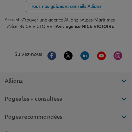
Tous nos guides et conseils Allianz
Accueil
Trouver une agence Allianz
Alpes-Maritimes
Nice
NICE VICTOIRE
Avis agence NICE VICTOIRE
Aller sur la page Facebook de Allianz
Aller sur la page Twitter de All
Aller sur la page Linke
Aller sur la pa
Aller 
Suivez-nous
Allianz
Pages les + consultées
Pages recommandées