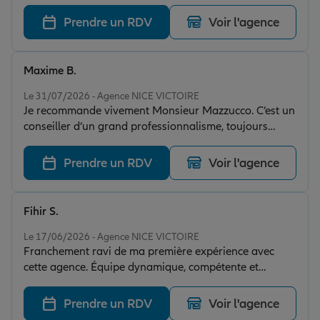
bien comprendre mes besoins et m’a proposé des
solutions adaptées. De plus ils sont très réactifs
Prendre un RDV
Voir l'agence
Maxime B.
Note de 5 sur 5
Le 31/07/2026 - Agence NICE VICTOIRE
Je recommande vivement Monsieur Mazzucco. C’est un
conseiller d’un grand professionnalisme, toujours
réactif, disponible et à l’écoute. Il prend le temps
d’expliquer les choses clairement et propose des
Prendre un RDV
Voir l'agence
solutions adaptées à chaque situation. Son
accompagnement est sérieux et efficace, ce qui est très
rassurant. Un vrai professionnel en qui l’on peut avoir
Fihir S.
confiance. Merci encore pour votre disponibilité et
Note de 5 sur 5
votre excellent travail !
Le 17/06/2026 - Agence NICE VICTOIRE
Franchement ravi de ma première expérience avec
cette agence. Équipe dynamique, compétente et
souriante c'est un plaisir !
Prendre un RDV
Voir l'agence