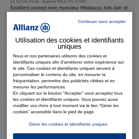
Le 10/06/2026 - Agence NICE VICTOIRE
Excellent contact avec monsieur Mazzucco, très clair et
professionnel, je recommande.
Continuer sans accepter
Prendre un RDV
Voir l'agence
Utilisation des cookies et identifiants
uniques
Charle P.
Nous et nos partenaires utilisons des cookies et
Note de 5 sur 5
identifiants uniques afin d'améliorer votre expérience sur
Le 10/06/2026 - Agence NICE VICTOIRE
le site. Ces cookies et identifiants uniques servent à
Bonne acuel conseiller aimable , tres bien merci.
personnaliser le contenu du site, en mesurer la
fréquentation, permettre des publicités ciblées et en
Prendre un RDV
Voir l'agence
mesurer les performances.
En cliquant sur le bouton "Accepter" vous acceptez tous
les cookies et identifiants uniques. Vous pouvez aussi
modifier vos choix à tout moment via le lien "Gérer les
mag m.
cookies" accessible dans le pied de page.
Note de 5 sur 5
Le 05/06/2026 - Agence NICE VICTOIRE
Gérer les cookies et identifiants uniques
Prendre un RDV
Voir l'agence