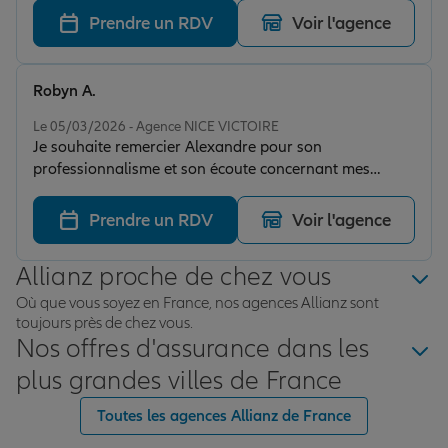
Prendre un RDV
Voir l'agence
Robyn A.
Note de 5 sur 5
Le 05/03/2026 - Agence NICE VICTOIRE
Je souhaite remercier Alexandre pour son
professionnalisme et son écoute concernant mes
besoins en matière d'assurance lors de ma
souscription chez Allianz.
Prendre un RDV
Voir l'agence
Allianz proche de chez vous
Où que vous soyez en France, nos agences Allianz sont
toujours près de chez vous.
Nos offres d'assurance dans les
plus grandes villes de France
Toutes les agences Allianz de France