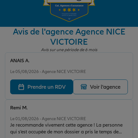
Garantie des accidents de la vie
Avis de l'agence Agence NICE
VICTOIRE
Assurance scolaire
Avis sur une période de 6 mois
ANAIS A.
Protection juridique
Note de 5 sur 5
Le 05/08/2026 - Agence NICE VICTOIRE
Prendre un RDV
Voir l'agence
Retraite
Remi M.
Tous nos devis d'assurance
Note de 5 sur 5
Le 01/08/2026 - Agence NICE VICTOIRE
Je recommande vivement cette agence ! La personne
qui s’est occupée de mon dossier a pris le temps de