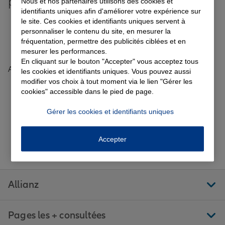
plus grandes villes de France
Nous et nos partenaires utilisons des cookies et
identifiants uniques afin d'améliorer votre expérience sur
Toutes les agences Allianz de France
le site. Ces cookies et identifiants uniques servent à
personnaliser le contenu du site, en mesurer la
Garantie des accidents de la vie
fréquentation, permettre des publicités ciblées et en
Tous nos guides et conseils Allianz
mesurer les performances.
En cliquant sur le bouton "Accepter" vous acceptez tous
Accueil
Trouver une agence Allianz
Eure-et-Loir
Assurance scolaire
les cookies et identifiants uniques. Vous pouvez aussi
Nogent-le-Rotrou
NOGENT LE ROTROU
modifier vos choix à tout moment via le lien "Gérer les
Avis agence NOGENT LE ROTROU
cookies" accessible dans le pied de page.
Protection juridique
Gérer les cookies et identifiants uniques
Aller sur la page Facebook de Allianz
Aller sur la page Twitter de All
Aller sur la page Linke
Aller sur la pa
Aller 
Suivez-nous
Accepter
Retraite
Tous nos devis d'assurance
Allianz
Pages les + consultées