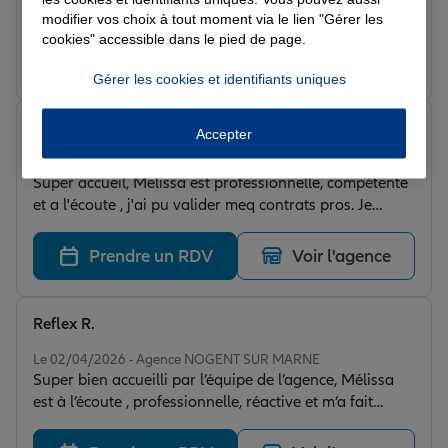
vous
modifier vos choix à tout moment via le lien "Gérer les
cookies" accessible dans le pied de page.
Prendre un RDV
Voir l'agence
Gérer les cookies et identifiants uniques
mendy d.
Accepter
Note de 5 sur 5
Le 10/04/2026 - Agence NOGENT SUR MARNE
Super accueil, Melissa est professionnelle, compétente
et a l'écoute , j'ai pu valider meq contrats pros. Je
recommande vivement cette nouvelle équipe,
Prendre un RDV
Voir l'agence
Reflex R.
Note de 5 sur 5
Le 02/04/2026 - Agence NOGENT SUR MARNE
Super bien accueilli par l’équipe de l’agence, Mélissa
est à l’écoute , professionnelle, réactive et m’a fait
patienter pour signer mes contrats pros, malgré le
soucis de connexion .