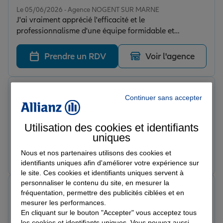
Note de 5 sur 5
Le 05/06/2026 - Agence NOGENT SUR MARNE
J'ai vraiment apprécié l'efficacité et le
professionnalisme d'une équipe formidable et
sympathique "une assurance qui vous rassure !"
Prendre un RDV
Voir l'agence
Rui F.
Continuer sans accepter
Note de 5 sur 5
Le 05/06/2026 - Agence NOGENT SUR MARNE
L'équipe est très professionnelle Je suis toujours bien
Utilisation des cookies et identifiants
reçu et on répond à mes besoins. Merci à Nadia et
uniques
Mélissa
Nous et nos partenaires utilisons des cookies et
Prendre un RDV
Voir l'agence
identifiants uniques afin d'améliorer votre expérience sur
le site. Ces cookies et identifiants uniques servent à
personnaliser le contenu du site, en mesurer la
pharaon2paris
fréquentation, permettre des publicités ciblées et en
Note de 5 sur 5
mesurer les performances.
Le 15/04/2026 - Agence NOGENT SUR MARNE
En cliquant sur le bouton "Accepter" vous acceptez tous
L’équipe est très sympa et l’accueil est superbe merci à
les cookies et identifiants uniques. Vous pouvez aussi