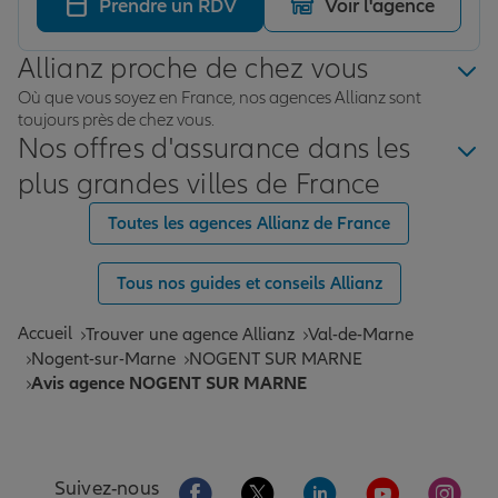
Prendre un RDV
Voir l'agence
Allianz proche de chez vous
Où que vous soyez en France, nos agences Allianz sont
toujours près de chez vous.
Nos offres d'assurance dans les
plus grandes villes de France
Toutes les agences Allianz de France
Tous nos guides et conseils Allianz
Accueil
Trouver une agence Allianz
Val-de-Marne
Nogent-sur-Marne
NOGENT SUR MARNE
Avis agence NOGENT SUR MARNE
Aller sur la page Facebook de Allianz
Aller sur la page Twitter de All
Aller sur la page Linke
Aller sur la pa
Aller 
Suivez-nous