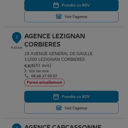
Prendre un RDV
Voir l'agence
Garantie des accidents de la vie
AGENCE LEZIGNAN
3
Assurance scolaire
CORBIERES
9.43 km
18 AVENUE GENERAL DE GAULLE
11200 LEZIGNAN CORBIERES
Protection juridique
(41 avis)
Note de 4.8 sur 5
4,8
/5
Voir les avis
04 68 27 00 07
Retraite
Fermé actuellement
Prendre un RDV
Tous nos devis d'assurance
Voir l'agence
AGENCE CARCASSONNE