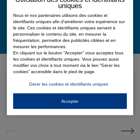
uniques
Nous et nos partenaires utilisons des cookies et
identifiants uniques afin d'améliorer votre expérience sur
le site. Ces cookies et identifiants uniques servent à
personnaliser le contenu du site, en mesurer la
fréquentation, permettre des publicités ciblées et en
mesurer les performances.
En cliquant sur le bouton "Accepter" vous acceptez tous
Derniers avis de nos agences Allianz
les cookies et identifiants uniques. Vous pouvez aussi
modifier vos choix à tout moment via le lien "Gérer les
cookies" accessible dans le pied de page.
Yori A.
Gérer les cookies et identifiants uniques
Note de 5 sur 5
Le 05/08/2026 - Agence FORT DE FRANCE
Accepter