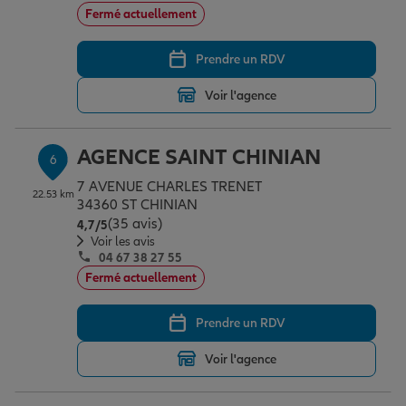
Fermé actuellement
Prendre un RDV
Voir l'agence
AGENCE SAINT CHINIAN
6
7 AVENUE CHARLES TRENET
22.53 km
34360 ST CHINIAN
(35 avis)
Note de 4.7 sur 5
4,7
/5
Voir les avis
04 67 38 27 55
Fermé actuellement
Prendre un RDV
Voir l'agence