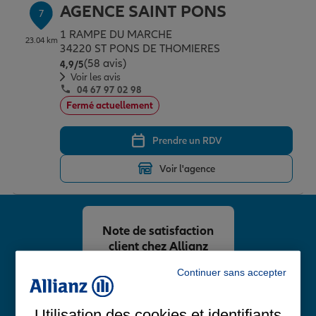
AGENCE SAINT PONS
7
1 RAMPE DU MARCHE
23.04 km
34220 ST PONS DE THOMIERES
(58 avis)
Note de 4.9 sur 5
4,9
/5
Voir les avis
04 67 97 02 98
Fermé actuellement
Prendre un RDV
Voir l'agence
Note de satisfaction
client chez Allianz
4,8
/5
Continuer sans accepter
Note de 4.8 sur 5
Avis Google
Utilisation des cookies et identifiants