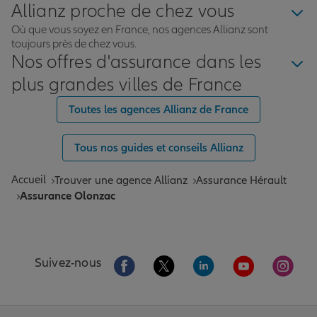
Allianz proche de chez vous
Où que vous soyez en France, nos agences Allianz sont
toujours près de chez vous.
Nos offres d'assurance dans les
plus grandes villes de France
Toutes les agences Allianz de France
Tous nos guides et conseils Allianz
Accueil
Trouver une agence Allianz
Assurance Hérault
Assurance Olonzac
Aller sur la page Facebook de Allianz
Aller sur la page Twitter de All
Aller sur la page Linke
Aller sur la pa
Aller 
Suivez-nous