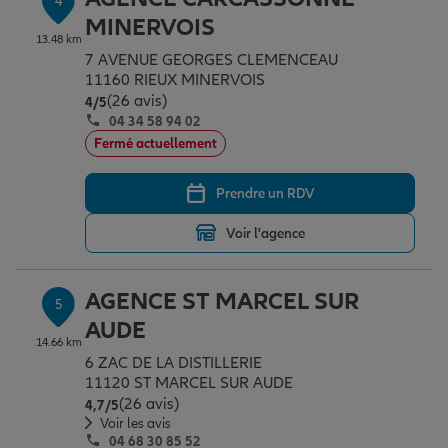
4
MINERVOIS
13.48 km
7 AVENUE GEORGES CLEMENCEAU
11160 RIEUX MINERVOIS
(26 avis)
Note de 4 sur 5
4
/5
04 34 58 94 02
Fermé actuellement
Prendre un RDV
Voir l'agence
AGENCE ST MARCEL SUR
5
AUDE
14.66 km
6 ZAC DE LA DISTILLERIE
11120 ST MARCEL SUR AUDE
(26 avis)
Note de 4.7 sur 5
4,7
/5
Voir les avis
04 68 30 85 52