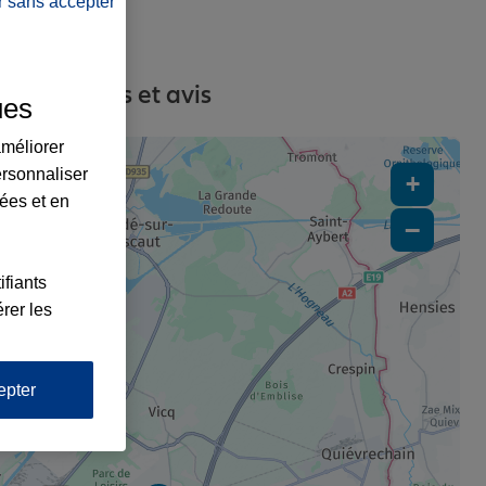
r sans accepter
s, contacts et avis
ues
améliorer
ersonnaliser
+
lées et en
−
3
ifiants
rer les
epter