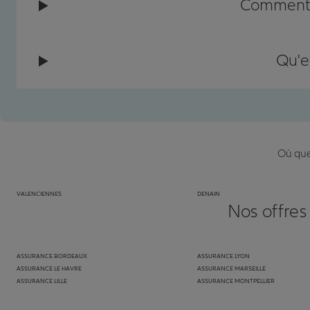
Comment c
Qu'e
Où que 
VALENCIENNES
DENAIN
Nos offres
ASSURANCE BORDEAUX
ASSURANCE LYON
ASSURANCE LE HAVRE
ASSURANCE MARSEILLE
ASSURANCE LILLE
ASSURANCE MONTPELLIER