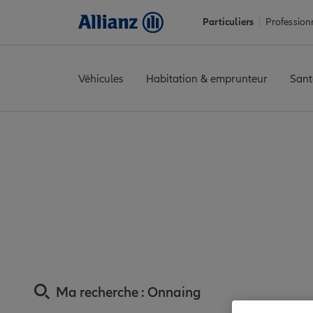
Particuliers
Profession
Véhicules
Habitation & emprunteur
Sant
Accueil
Trouver une agence Allianz
Assurance Nord
Assuran
Assurance Onnai
Ma recherche :
Onnaing