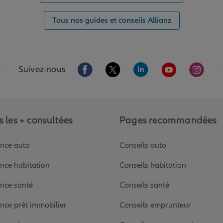
Tous nos guides et conseils Allianz
Aller sur la page Facebook de Allianz
Aller sur la page Twitter de Alli
Aller sur la page Linked
Aller sur la pa
Aller s
Suivez-nous
 les + consultées
Pages recommandées
nce auto
Conseils auto
nce habitation
Conseils habitation
nce santé
Conseils santé
nce prêt immobilier
Conseils emprunteur