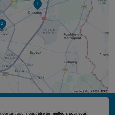
1
2
Leaflet
| Map ©2026
HERE
important pour nous :
être les meilleurs pour vous