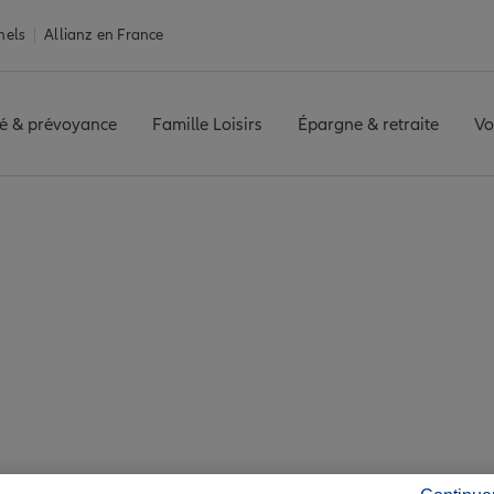
nels
Allianz en France
é & prévoyance
Famille Loisirs
Épargne & retraite
Vo
ce Onnaing
ng : 7 agences Allian
Onnaing