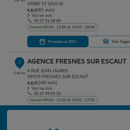
3.67 km
59880 ST SAULVE
(83 avis)
Note de 4.8 sur 5
4,8
/5
Voir les avis
03 27 51 58 00
Ouvert
09:00 - 13:00 et 14:00 - 18:00
Prendre un RDV
Voir l'age
AGENCE FRESNES SUR ESCAUT
3
4 RUE JEAN JAURES
5.44 km
59970 FRESNES SUR ESCAUT
(140 avis)
Note de 4.8 sur 5
4,8
/5
Voir les avis
03 27 09 05 55
Ouvert
09:00 - 12:00 et 14:00 - 17:00
Prendre un RDV
Voir l'age