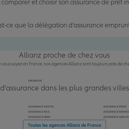
omparer et choisir son assurance de prêt i
st-ce que la délégation d'assurance emprun
Allianz proche de chez vous
vous soyez en France, nos agences Allianz sont toujours près de ch
MAUBEUGE
 d'assurance dans les plus grandes ville
ASSURANCE NANTES
ASSURANCE REIMS
ASSURANCE NICE
ASSURANCE RENNES
ASSURANCE PARIS
ASSURANCE SAINT-É
Toutes les agences Allianz de France