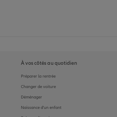
anz
in de Allianz
ge Youtube de Allianz
ur la page Instagram de Allianz
À vos côtés au quotidien
Préparer la rentrée
Changer de voiture
Déménager
Naissance d'un enfant