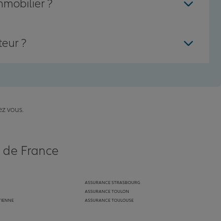
mmobilier ?
teur ?
ez vous.
s de France
ASSURANCE STRASBOURG
ASSURANCE TOULON
TIENNE
ASSURANCE TOULOUSE