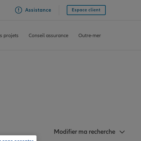
Assistance
Espace client
s projets
Conseil assurance
Outre-mer
z à proximité de
Modifier ma recherche