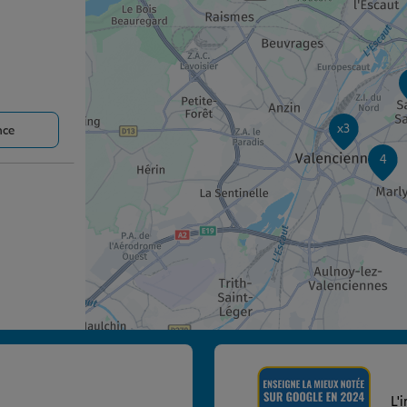
x3
nce
4
nce
L'