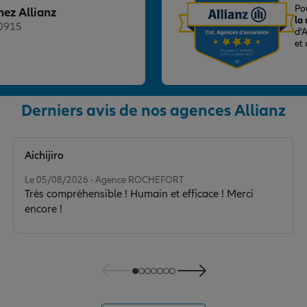
Po
hez Allianz
la
20915
d’
et
Derniers avis de nos agences Allianz
nce
Aichijiro
Note de 5 sur 5
T 1ER
Le 05/08/2026 - Agence ROCHEFORT
Très compréhensible ! Humain et efficace ! Merci
encore !