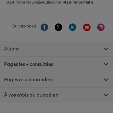
Assurance Nouvelle-Calédonie
Assurance Païta
Aller sur la page Facebook de Allianz
Aller sur la page Twitter de All
Aller sur la page Linke
Aller sur la pa
Aller 
Suivez-nous
Allianz
Pages les + consultées
Pages recommandées
À vos côtés au quotidien