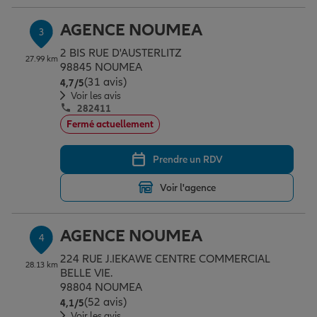
AGENCE NOUMEA
3
Garantie des accidents de la vie
2 BIS RUE D'AUSTERLITZ
27.99 km
98845 NOUMEA
(31 avis)
Note de 4.7 sur 5
4,7
/5
Voir les avis
Assurance scolaire
282411
Fermé actuellement
Protection juridique
Prendre un RDV
Voir l'agence
Retraite
AGENCE NOUMEA
4
Tous nos devis d'assurance
224 RUE J.IEKAWE CENTRE COMMERCIAL
28.13 km
BELLE VIE.
98804 NOUMEA
(52 avis)
Note de 4.1 sur 5
4,1
/5
Voir les avis