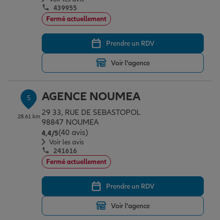
439955
Fermé actuellement
Prendre un RDV
Voir l'agence
AGENCE NOUMEA
5
29 33, RUE DE SEBASTOPOL
28.61 km
98847 NOUMEA
(40 avis)
Note de 4.4 sur 5
4,4
/5
Voir les avis
241616
Fermé actuellement
Prendre un RDV
Voir l'agence