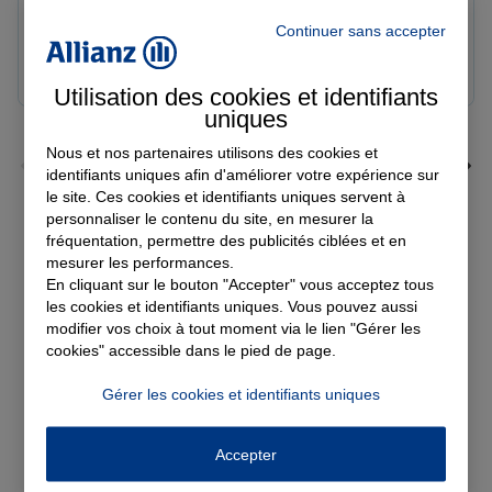
Note de 5 sur 5
Le 09/08/2026 - Agence LANGRES-SAINT GEOSMES
Continuer sans accepter
Très bonne agence. Notre conseillère Laura est
réactive et professionnelle.
Utilisation des cookies et identifiants
uniques
Nous et nos partenaires utilisons des cookies et
identifiants uniques afin d'améliorer votre expérience sur
le site. Ces cookies et identifiants uniques servent à
personnaliser le contenu du site, en mesurer la
Voir tous les avis
fréquentation, permettre des publicités ciblées et en
mesurer les performances.
En cliquant sur le bouton "Accepter" vous acceptez tous
Découvrez nos
les cookies et identifiants uniques. Vous pouvez aussi
modifier vos choix à tout moment via le lien "Gérer les
solutions d'assurance
cookies" accessible dans le pied de page.
Gérer les cookies et identifiants uniques
Accepter