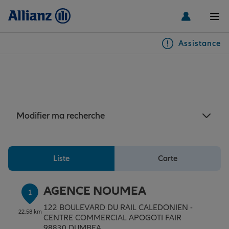
Men
Assistance
Particuliers
Assurance Païta : 5 agences
Allianz à proximité de Païta
Véhicules
Modifier ma recherche
Habitation & emprunteur
Auto
Liste
Carte
Santé & prévoyance
2 roues
Habitation
AGENCE NOUMEA
1
Famille Loisirs
Autres véhicules
Équipements habitation
Santé
122 BOULEVARD DU RAIL CALEDONIEN -
22.58 km
CENTRE COMMERCIAL APOGOTI FAIR
98830 DUMBEA