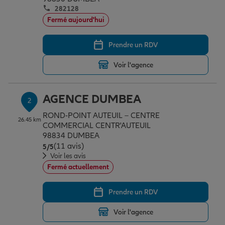
Épargne & retraite
Assurance emprunteur
Prévoyance et dépendance
Protection de la famille
282128
Fermé aujourd'hui
Vos projets
Assurance animal de compagnie
Protection juridique
Plan épargne retraite
Prendre un RDV
Voir l'agence
Conseil assurance
Assurance vie
Partir en vacances
AGENCE DUMBEA
2
Outre-mer
Placements financiers
Déménager
ROND-POINT AUTEUIL – CENTRE
26.45 km
COMMERCIAL CENTR'AUTEUIL
98834 DUMBEA
(11 avis)
Note de 5 sur 5
5
/5
Professionnels
Investissements immobiliers
Changer de voiture
Assurance auto
Voir les avis
Fermé actuellement
Allianz en France
Transmission
Départ à la retraite
Assurance habitation
Prendre un RDV
Voir l'agence
Préparer l’avenir
Le Pack Famille